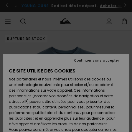
Passer
à
atuits
Se connecter / s'inscrire
YOUNG GUNS
Radical dès le départ.
Acheter maint
l'information
sur
le
produit
RUPTURE DE STOCK
Accéder à
HOMME
Vêtements
Vêtements
Shop
Surf
Snow
Outlet
ma
Shop
Shop
Homme
commande
Homme
Homme
GARÇON
Continuer sans accepter
Accessoires
Accessoires
Nouveautés
Livraison
Outlet
CE SITE UTILISE DES COOKIES
FEMME
Surf
Snow
Enfant
Shop
Shop
Nos partenaires et nous-mêmes utilisons des cookies ou
Retours
Chaussures
Chaussures
A
Enfant
Enfant
une technologie équivalente pour stocker et/ou accéder à
& Tongs
& Tongs
Découvrir
SURF
des informations sur votre appareil. Ces informations
Outlet
personnelles (comme vos données de navigation et votre
Paiement
Femme
adresse IP) peuvent être utilisées pour vous présenter des
SNOW
Highlights
Snow
publications et du contenu personnalisés ; pour mesurer la
Surf
Surf
Snow
Shop
Carte
performance publicitaire et du contenu ; pour personnaliser
Femme
Cadeau
les publicités ; et en apprendre plus sur leur audience ; pour
OUTLET
développer et améliorer les produits de nos partenaires.
Communauté
Snow
Snow
Vous pouvez paramétrer vos choix pour accepter ou non les