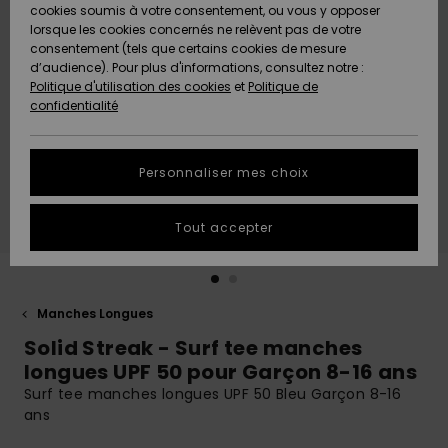
Quiksilver
A
cookies soumis à votre consentement, ou vous y opposer
Freedom
AIDE &
Découvrir
lorsque les cookies concernés ne relèvent pas de votre
CONTACT
consentement (tels que certains cookies de mesure
Nouveautés
Nouveautés
d’audience). Pour plus d'informations, consultez notre :
Protection
Politique d'utilisation des cookies
et
Politique de
des
Communauté
MAGASINS
confidentialité
données
A
A
Découvrir
Découvrir
QUIKSILVER
Guide des
APP
Personnaliser mes choix
tailles
LISTE DE
Tout accepter
SOUHAITS
Démarrez
une
conversation
pour
obtenir la
Manches Longues
réponse la
Solid Streak - Surf tee manches
plus rapide
à votre
longues UPF 50 pour Garçon 8-16 ans
question.
Surf tee manches longues UPF 50 Bleu Garçon 8-16
ans
Démarrer
une
conversation