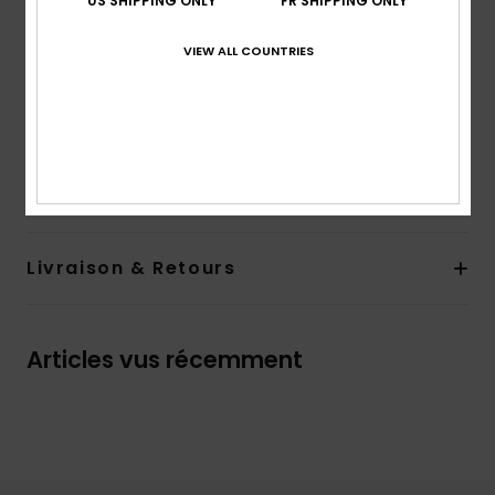
US SHIPPING ONLY
FR SHIPPING ONLY
Protection UV :
indice de protection solaire UPF 50
Résistant au chlore
VIEW ALL COUNTRIES
Anti-humidité
Teinture dans la masse
Composition
92% Polyester recyclé, 8% Élasthanne
Traçabilité du produit (Loi Agec)
Livraison & Retours
Articles vus récemment