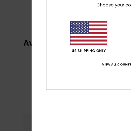
Choose your co
Avis clients
US SHIPPING ONLY
VIEW ALL COUNTR
Confort
Rap
5.0