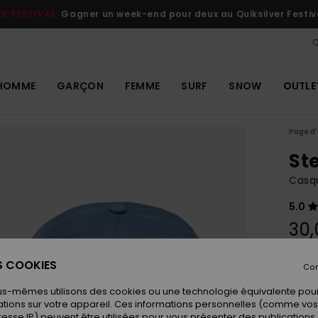
ER FESTIVAL
Gagner un week-end pour deux au Quiksilver Festiv
Q
HOMME
GARÇON
FEMME
SURF
SNOW
OUTLE
Page d'
St
Casq
5.0
30,
ES COOKIES
Con
Coule
us-mêmes utilisons des cookies ou une technologie équivalente pour
tions sur votre appareil. Ces informations personnelles (comme v
resse IP) peuvent être utilisées pour vous présenter des publications