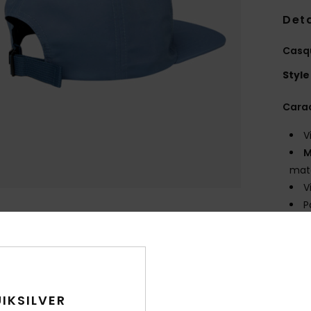
Deta
Casq
Style
Carac
V
M
maté
V
P
É
M
Comp
Traça
IKSILVER