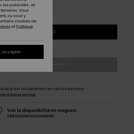
les publicités ; et
rtenaires. Vous
nt, ou vous y
ertains cookies de
ookies
et
Politique
1SZ
ir le Guide des tailles
t accepter
Indisponible
produit est actuellement en rupture de stock.
uver d'autres options
Voir la disponibilité en magasin
Sélectionner mon magasin