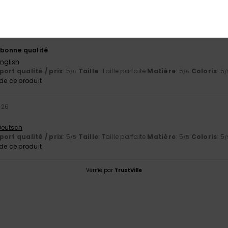
 bonne qualité
English
ort qualité / prix
: 5
Taille
: Taille parfaite
Matière
: 5
Coloris
: 5
/5
/5
/
e ce produit
026
 Deutsch
ort qualité / prix
: 5
Taille
: Taille parfaite
Matière
: 5
Coloris
: 5
/5
/5
/
e ce produit
Vérifié par
TrustVille