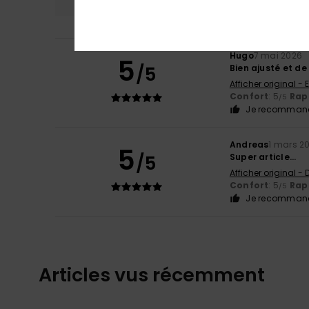
Hugo
7 mai 2026
5
/5
Bien ajusté et de
Afficher original - 
Confort
: 5
Rapp
/5
Je recommand
Andreas
1 mars 2
5
/5
Super article...
Afficher original -
Confort
: 5
Rapp
/5
Je recommand
Articles vus récemment