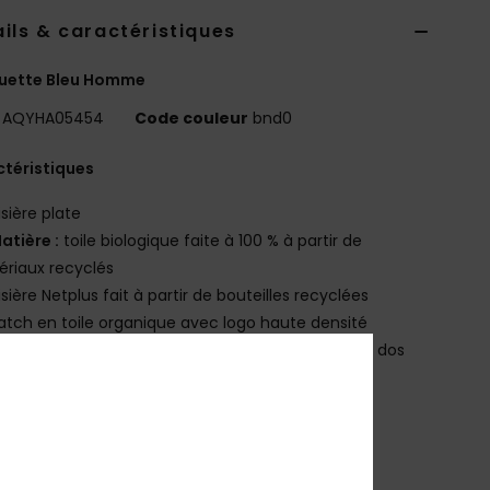
ils & caractéristiques
uette Bleu Homme
AQYHA05454
Code couleur
bnd0
téristiques
isière plate
atière :
toile biologique faite à 100 % à partir de
riaux recyclés
isière Netplus fait à partir de bouteilles recyclées
atch en toile organique avec logo haute densité
tiquette haute définition sur la fermeture dans le dos
ousqueton en plastique recyclé.
osition
[Matière Principale] 100% Nylon
bilité du produit (Loi Agec)