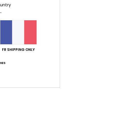
untry
Livr
FR SHIPPING ONLY
IES
Note moyenne
5.0
/5
basé sur
2 avis vérifiés
depuis mars 2026
100% de nos clients recommandent ce produit
port qualité / prix
Taille
Matiè
5.0
5.0
Trop petit
Trop grand