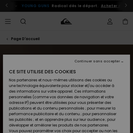
Passez
à
atuits
Se connecter / s'inscrire
YOUNG GUNS
Radical dès le départ.
Acheter maint
la
sélection
de
la
grille
des
produits
Page D'accueil
Accéder à
HOMME
Vêtements
Vêtements
Shop
Surf
Snow
Outlet
ma
Shop
Shop
Homme
commande
Homme
Homme
GARÇON
Continuer sans accepter
Accessoires
Accessoires
Nouveautés
Livraison
Outlet
CE SITE UTILISE DES COOKIES
FEMME
Surf
Snow
Enfant
Shop
Shop
Nos partenaires et nous-mêmes utilisons des cookies ou
Retours
Chaussures
Chaussures
A
Enfant
Enfant
une technologie équivalente pour stocker et/ou accéder à
& Tongs
& Tongs
Découvrir
SURF
des informations sur votre appareil. Ces informations
Outlet
personnelles (comme vos données de navigation et votre
Paiement
Femme
adresse IP) peuvent être utilisées pour vous présenter des
SNOW
Highlights
Snow
publications et du contenu personnalisés ; pour mesurer la
Surf
Surf
Snow
Shop
Carte
performance publicitaire et du contenu ; pour personnaliser
Femme
Cadeau
les publicités ; et en apprendre plus sur leur audience ; pour
OUTLET
Communauté
développer et améliorer les produits de nos partenaires.
Snow
Snow
Vous pouvez paramétrer vos choix pour accepter ou non les