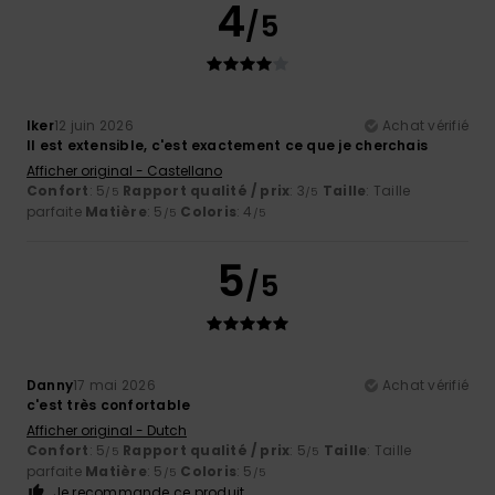
4
/5
Iker
12 juin 2026
Achat vérifié
Il est extensible, c'est exactement ce que je cherchais
Afficher original - Castellano
Confort
: 5
Rapport qualité / prix
: 3
Taille
: Taille
/5
/5
parfaite
Matière
: 5
Coloris
: 4
/5
/5
5
/5
Danny
17 mai 2026
Achat vérifié
c'est très confortable
Afficher original - Dutch
Confort
: 5
Rapport qualité / prix
: 5
Taille
: Taille
/5
/5
parfaite
Matière
: 5
Coloris
: 5
/5
/5
Je recommande ce produit