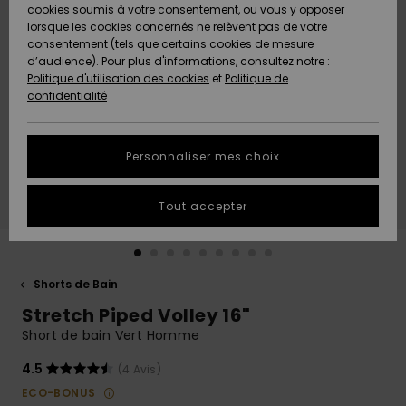
Quiksilver
A
cookies soumis à votre consentement, ou vous y opposer
Freedom
AIDE &
Découvrir
lorsque les cookies concernés ne relèvent pas de votre
CONTACT
consentement (tels que certains cookies de mesure
Nouveautés
Nouveautés
d’audience). Pour plus d'informations, consultez notre :
Protection
Politique d'utilisation des cookies
et
Politique de
des
Communauté
MAGASINS
confidentialité
données
A
A
Découvrir
Découvrir
QUIKSILVER
Guide des
APP
Personnaliser mes choix
tailles
LISTE DE
Tout accepter
SOUHAITS
Démarrez
une
conversation
pour
obtenir la
Shorts de Bain
réponse la
Stretch Piped Volley 16"
plus rapide
à votre
Short de bain Vert Homme
question.
4.5
(4 Avis)
Démarrer
une
ECO-BONUS
conversation