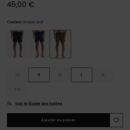
45,00 €
Trouvez
des
réponses
Grape Leaf
Couleur
aux
questions
les plus
fréquentes
et notre
formulaire
de
contact.
Consulter
XS
S
M
L
XL
la FAQ
XXL
Voir le Guide des tailles
Ajouter au panier