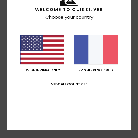
4.5
WELCOME TO QUIKSILVER
/5
Choose your country
basé sur
4 avis vérifiés
depuis février 2026
75% de nos clients recommandent ce produit
Confort
Rapport qualité / prix
5.0
4.3
US SHIPPING ONLY
FR SHIPPING ONLY
Taille
Matière
VIEW ALL COUNTRIES
4.8
Trop petit
Trop grand
Coloris
4.8