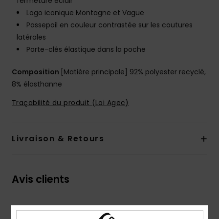
fermeture éclair
Logo iconique Montagne et Vague
Passepoil en couleur contrastée sur les coutures
latérales
Porte-clés élastique dans la poche
Composition
[Matière principale] 92% polyester recyclé,
8% élasthanne
Traçabilité du produit (Loi Agec)
Livraison & Retours
Avis clients
Note moyenne