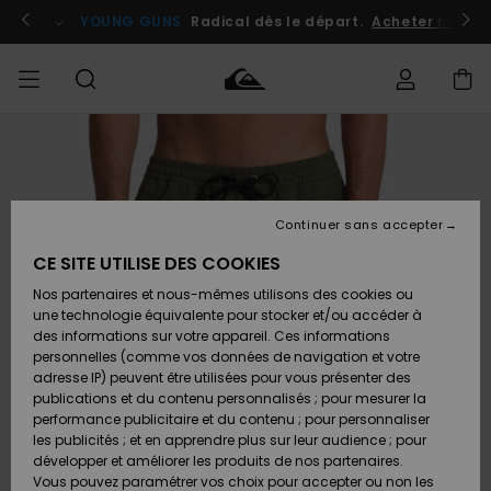
Passer
à
atuits
Se connecter / s'inscrire
YOUNG GUNS
Radical dès le départ.
Acheter maint
l'information
sur
le
produit
Accéder à
HOMME
Vêtements
Vêtements
Shop
Surf
Snow
Outlet
ma
Shop
Shop
Homme
commande
Homme
Homme
GARÇON
Continuer sans accepter
Accessoires
Accessoires
Nouveautés
Livraison
Outlet
CE SITE UTILISE DES COOKIES
FEMME
Surf
Snow
Enfant
Shop
Shop
Nos partenaires et nous-mêmes utilisons des cookies ou
Retours
Chaussures
Chaussures
A
Enfant
Enfant
une technologie équivalente pour stocker et/ou accéder à
& Tongs
& Tongs
Découvrir
SURF
des informations sur votre appareil. Ces informations
Outlet
personnelles (comme vos données de navigation et votre
Paiement
Femme
adresse IP) peuvent être utilisées pour vous présenter des
SNOW
Highlights
Snow
publications et du contenu personnalisés ; pour mesurer la
Surf
Surf
Snow
Shop
Carte
performance publicitaire et du contenu ; pour personnaliser
Femme
Cadeau
les publicités ; et en apprendre plus sur leur audience ; pour
OUTLET
développer et améliorer les produits de nos partenaires.
Communauté
Snow
Snow
Vous pouvez paramétrer vos choix pour accepter ou non les