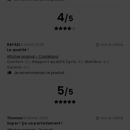
4
/5
RAFAEL
11 mars 2026
Achat vérifié
La qualité !
Afficher original - Castellano
Confort
: 5
Rapport qualité / prix
: 4
Matière
: 4
/5
/5
/5
Coloris
: 5
/5
Je recommande ce produit
5
/5
Thomas
19 février 2026
Achat vérifié
Super ! Ça va parfaitement !
Afficher original - Deutsch