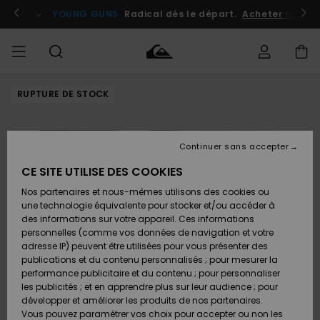
Passer
à
atuits
Se connecter / s'inscrire
YOUNG GUNS
Radical dès le départ.
Acheter maint
l'information
sur
le
produit
RUPTURE DE STOCK
Accéder à
HOMME
Vêtements
Vêtements
Shop
Surf
Snow
Outlet
ma
Shop
Shop
Homme
commande
Homme
Homme
GARÇON
Continuer sans accepter
Accessoires
Accessoires
Nouveautés
Livraison
Outlet
CE SITE UTILISE DES COOKIES
FEMME
Surf
Snow
Enfant
Shop
Shop
Nos partenaires et nous-mêmes utilisons des cookies ou
Retours
Chaussures
Chaussures
A
Enfant
Enfant
une technologie équivalente pour stocker et/ou accéder à
& Tongs
& Tongs
Découvrir
SURF
des informations sur votre appareil. Ces informations
Outlet
personnelles (comme vos données de navigation et votre
Paiement
Femme
adresse IP) peuvent être utilisées pour vous présenter des
SNOW
Highlights
Snow
publications et du contenu personnalisés ; pour mesurer la
Surf
Surf
Snow
Shop
Carte
performance publicitaire et du contenu ; pour personnaliser
Femme
Cadeau
les publicités ; et en apprendre plus sur leur audience ; pour
OUTLET
développer et améliorer les produits de nos partenaires.
Communauté
Snow
Snow
Vous pouvez paramétrer vos choix pour accepter ou non les