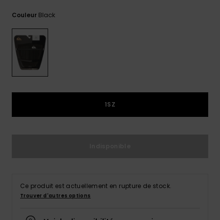
Trouvez
Black
Couleur
des
réponses
aux
questions
les plus
fréquentes
et notre
formulaire
de
contact.
1SZ
Consulter
la FAQ
Indisponible
Ce produit est actuellement en rupture de stock.
Trouver d'autres options