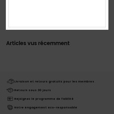
Traçabilité du produit (Loi Agec)
Livraison & Retours
Articles vus récemment
Livraison et retours gratuits pour les membres
Retours sous 30 jours
Rejoignez le programme de fidélité
Notre engagement eco-responsable