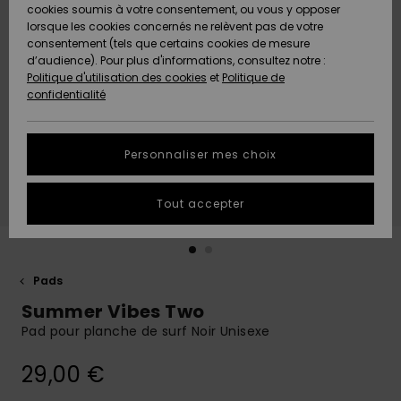
Quiksilver
A
cookies soumis à votre consentement, ou vous y opposer
Freedom
AIDE &
Découvrir
lorsque les cookies concernés ne relèvent pas de votre
CONTACT
consentement (tels que certains cookies de mesure
Nouveautés
Nouveautés
d’audience). Pour plus d'informations, consultez notre :
Protection
Politique d'utilisation des cookies
et
Politique de
des
Communauté
MAGASINS
confidentialité
données
A
A
Découvrir
Découvrir
QUIKSILVER
Guide des
APP
Personnaliser mes choix
tailles
LISTE DE
Tout accepter
SOUHAITS
Démarrez
une
conversation
pour
obtenir la
Pads
réponse la
Summer Vibes Two
plus rapide
à votre
Pad pour planche de surf Noir Unisexe
question.
29,00 €
Démarrer
une
conversation