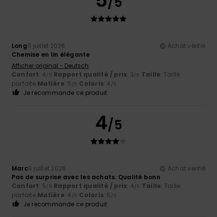
5
/5
Long
11 juillet 2026
Achat vérifié
Chemise en lin élégante
Afficher original - Deutsch
Confort
: 4
Rapport qualité / prix
: 3
Taille
: Taille
/5
/5
parfaite
Matière
: 5
Coloris
: 4
/5
/5
Je recommande ce produit
4
/5
Marc
9 juillet 2026
Achat vérifié
Pas de surprise avec les achats. Qualité bonn
Confort
: 5
Rapport qualité / prix
: 4
Taille
: Taille
/5
/5
parfaite
Matière
: 4
Coloris
: 5
/5
/5
Je recommande ce produit