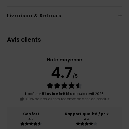
Livraison & Retours
Avis clients
Note moyenne
4.7
/5
basé sur
51 avis vérifiés
depuis avril 2026
80% de nos clients recommandent ce produit
Confort
Rapport qualité / prix
4.7
4.4