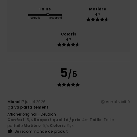
Taille
Matière
4.7
Trop petit
Trop grand
Coloris
4.7
5
/5
Michel
17 juillet 2026
Achat vérifié
Ça va parfaitement
Afficher original - Deutsch
Confort
: 5
Rapport qualité / prix
: 4
Taille
: Taille
/5
/5
parfaite
Matière
: 5
Coloris
: 5
/5
/5
Je recommande ce produit