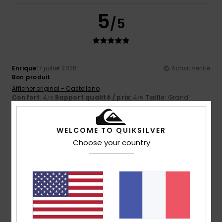
5
/5
Enrique
17 juillet 2026
Achat vérifié
Bon produit
Afficher original - Castellano
Confort
: 4
Rapport qualité / prix
: 4
Taille
: Grand
/5
/5
Matière
: 5
Coloris
: 5
/5
/5
Je recommande ce produit
WELCOME TO QUIKSILVER
5
Choose your country
/5
Stuart
17 juillet 2026
Achat vérifié
Bon rapport qualité-prix. Une belle chemise pour mon fils,
idéale pour les soirées d'été.