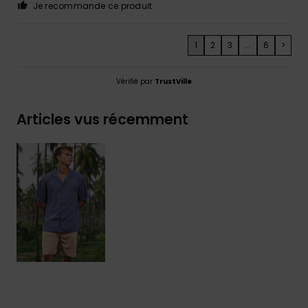
Je recommande ce produit
1
2
3
...
6
>
Vérifié par
TrustVille
Articles vus récemment