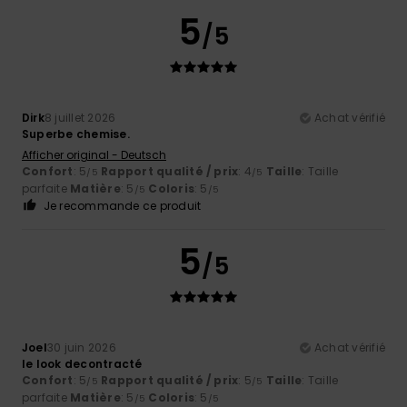
5
/5
Dirk
8 juillet 2026
Achat vérifié
Superbe chemise.
Afficher original - Deutsch
Confort
: 5
Rapport qualité / prix
: 4
Taille
: Taille
/5
/5
parfaite
Matière
: 5
Coloris
: 5
/5
/5
Je recommande ce produit
5
/5
Joel
30 juin 2026
Achat vérifié
le look decontracté
Confort
: 5
Rapport qualité / prix
: 5
Taille
: Taille
/5
/5
parfaite
Matière
: 5
Coloris
: 5
/5
/5