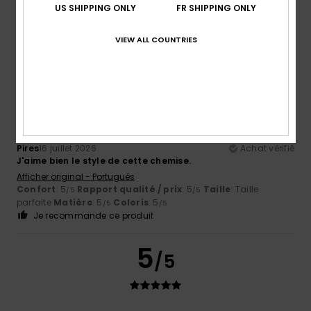
Afficher original - English
US SHIPPING ONLY
FR SHIPPING ONLY
Confort
: 5
Rapport qualité / prix
: 5
Taille
: Taille
/5
/5
parfaite
Matière
: 5
Coloris
: 5
/5
/5
VIEW ALL COUNTRIES
Je recommande ce produit
5
/5
Pires
16 juillet 2026
Achat vérifié
J'aime bien le style de cette chemise.
Afficher original - Português
Confort
: 5
Rapport qualité / prix
: 5
Taille
: Taille
/5
/5
parfaite
Matière
: 5
Coloris
: 5
/5
/5
Je recommande ce produit
5
/5