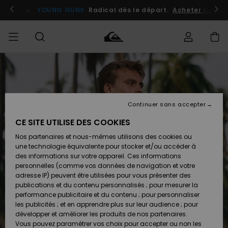
Passer
à
atuits
Se connecter / s'inscrire
YOUNG GUNS
Radical dès le départ.
Acheter maint
l'information
sur
le
produit
Accéder à
HOMME
Vêtements
Vêtements
Shop
Surf
Snow
Outlet
ma
Shop
Shop
Homme
commande
Homme
Homme
GARÇON
Continuer sans accepter
Accessoires
Accessoires
Nouveautés
Livraison
Outlet
CE SITE UTILISE DES COOKIES
FEMME
Surf
Snow
Enfant
Shop
Shop
Nos partenaires et nous-mêmes utilisons des cookies ou
Retours
Chaussures
Chaussures
A
Enfant
Enfant
une technologie équivalente pour stocker et/ou accéder à
& Tongs
& Tongs
Découvrir
SURF
des informations sur votre appareil. Ces informations
Outlet
personnelles (comme vos données de navigation et votre
Paiement
Femme
adresse IP) peuvent être utilisées pour vous présenter des
SNOW
Highlights
Snow
publications et du contenu personnalisés ; pour mesurer la
Surf
Surf
Snow
Shop
Carte
performance publicitaire et du contenu ; pour personnaliser
Femme
Cadeau
les publicités ; et en apprendre plus sur leur audience ; pour
OUTLET
développer et améliorer les produits de nos partenaires.
Communauté
Snow
Snow
Vous pouvez paramétrer vos choix pour accepter ou non les