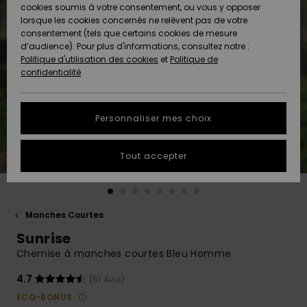
Quiksilver
A
cookies soumis à votre consentement, ou vous y opposer
Freedom
AIDE &
Découvrir
lorsque les cookies concernés ne relèvent pas de votre
CONTACT
consentement (tels que certains cookies de mesure
Nouveautés
Nouveautés
d’audience). Pour plus d'informations, consultez notre :
Protection
Politique d'utilisation des cookies
et
Politique de
des
Communauté
MAGASINS
confidentialité
données
A
A
Découvrir
Découvrir
QUIKSILVER
Guide des
APP
Personnaliser mes choix
tailles
LISTE DE
Tout accepter
SOUHAITS
Démarrez
une
conversation
pour
obtenir la
Manches Courtes
réponse la
Sunrise
plus rapide
à votre
Chemise à manches courtes Bleu Homme
question.
4.7
(51 Avis)
Démarrer
une
ECO-BONUS
conversation