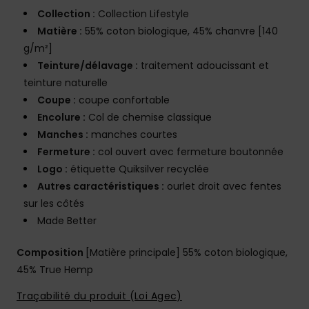
Collection :
Collection Lifestyle
Matière :
55% coton biologique, 45% chanvre [140
g/m²]
Teinture/délavage :
traitement adoucissant et
teinture naturelle
Coupe :
coupe confortable
Encolure :
Col de chemise classique
Manches :
manches courtes
Fermeture :
col ouvert avec fermeture boutonnée
Logo :
étiquette Quiksilver recyclée
Autres caractéristiques :
ourlet droit avec fentes
sur les côtés
Made Better
Composition
[Matière principale] 55% coton biologique,
45% True Hemp
Traçabilité du produit (Loi Agec)