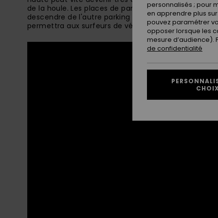
personnalisés ; pour m
de la houle. Les places de parking sont peu nombreu
en apprendre plus sur 
descendre de l'autre parking situé en haut de la fa
pouvez paramétrer vos
permettra aux surfeurs de vérifier les conditions avan
opposer lorsque les c
mesure d’audience). Po
de confidentialité
PERSONNALI
CHOI