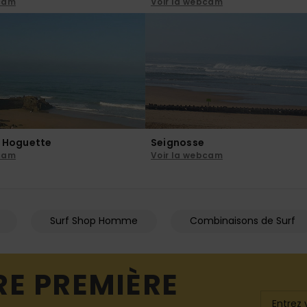
bcam
Voir la webcam
o Hoguette
Seignosse
bcam
Voir la webcam
Surf Shop Homme
Combinaisons de Surf
RE PREMIÈRE