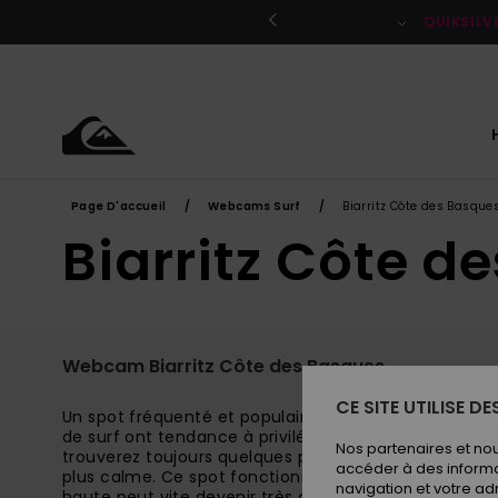
Aller
au
QUIKSILV
contenu
Page D'accueil
Webcams Surf
Biarritz Côte des Basque
Biarritz Côte d
Webcam Biarritz Côte des Basques
CE SITE UTILISE D
Un spot fréquenté et populaire pour tous les niveaux.
de surf ont tendance à privilégier le pic offert par le
Nos partenaires et no
trouverez toujours quelques pics plus exigeants du cô
accéder à des informa
plus calme. Ce spot fonctionne de marée basse à mi
navigation et votre ad
haute peut vite devenir très dangereuse. Ce spot peut