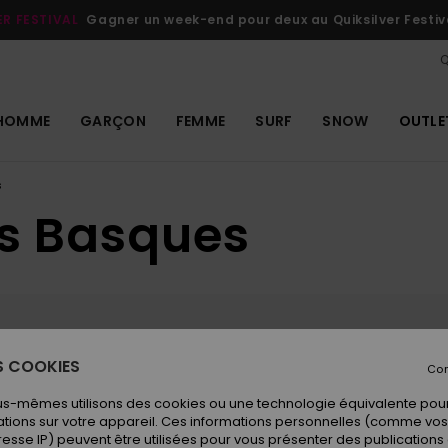
ER FESTIVAL
Gagner un week-end pour deux au Quiksilver Festiv
Q
HOMME
GARÇON
FEMME
SURF
SNOW
OUTLE
s
es Basques
ES COOKIES
Con
 Les longboardeurs, les débutants et les écoles
 coin plus abrité du côté nord de la plage. Vous
us-mêmes utilisons des cookies ou une technologie équivalente pour
té sud, mais aussi la possibilité d'une vague
tions sur votre appareil. Ces informations personnelles (comme v
-marée et la sortie de l'eau à marée plus
resse IP) peuvent être utilisées pour vous présenter des publications
 offrir des vagues fun peut importe la taille