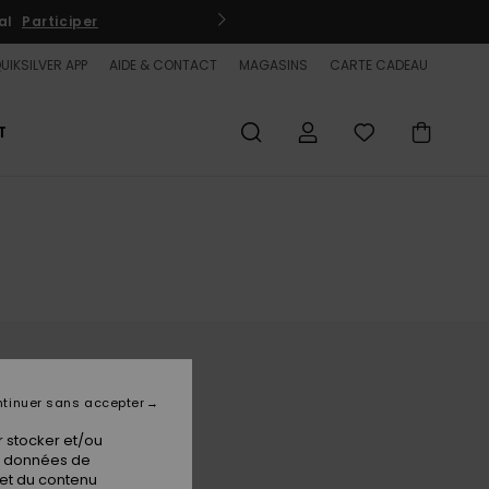
al
Participer
QUIKSI
UIKSILVER APP
AIDE & CONTACT
MAGASINS
CARTE CADEAU
T
tinuer sans accepter
 stocker et/ou
os données de
 et du contenu