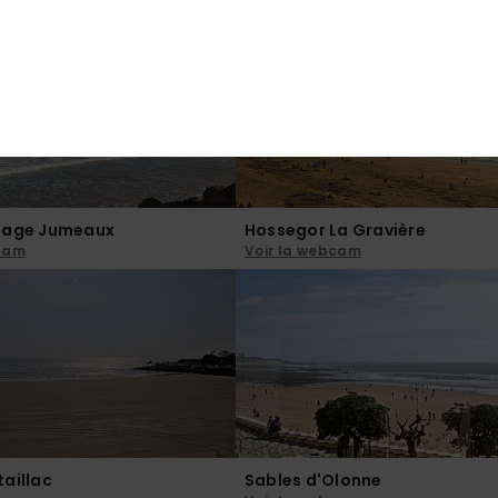
bcam
Voir la webcam
lage Jumeaux
Hossegor La Gravière
bcam
Voir la webcam
aillac
Sables d'Olonne