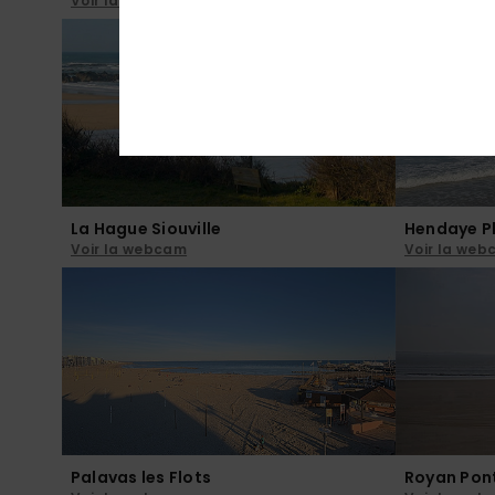
Voir la webcam
Voir la we
La Hague Siouville
Hendaye P
Voir la webcam
Voir la we
Palavas les Flots
Royan Pont