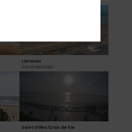
Voir la webcam
Lacanau
Voir la webcam
Saint Gilles Croix de Vie