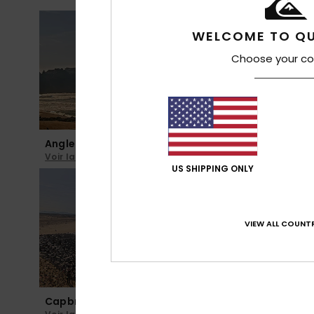
WELCOME TO QU
Choose your co
Anglet Plage Le Club
Biarritz L
Voir la webcam
Voir la we
US SHIPPING ONLY
VIEW ALL COUNTR
Capbreton Santosha
Capbreton