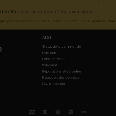
ernières actus et nos offres exclusives.
ligne pour les nouveaux inscrits - Conditions détaillées disponibles dan
AIDE
Statut de la commande
Livraison
Faire un retour
Paiement
Réparations et garanties
Protection des données
FAQ et contact