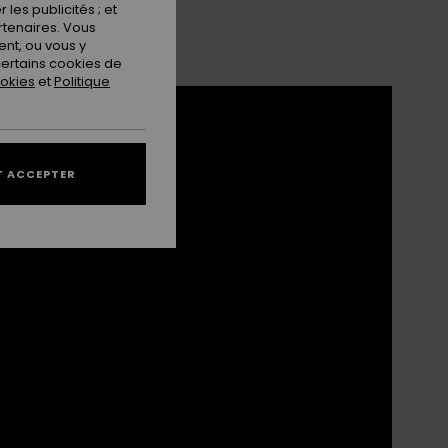
les publicités ; et
rtenaires. Vous
nt, ou vous y
ertains cookies de
ookies
et
Politique
 ACCEPTER