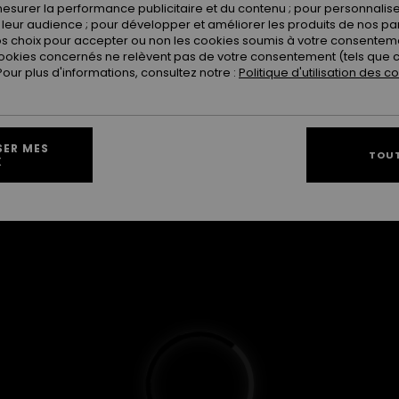
esurer la performance publicitaire et du contenu ; pour personnaliser 
ses en bas, mais le panorama vaut la peine de
leur audience ; pour développer et améliorer les produits de nos pa
laise. La webcam de la Côte des Basques
 choix pour accepter ou non les cookies soumis à votre consenteme
t de partir.
ookies concernés ne relèvent pas de votre consentement (tels que c
ur plus d'informations, consultez notre :
Politique d'utilisation des c
SER MES
TOUT
X