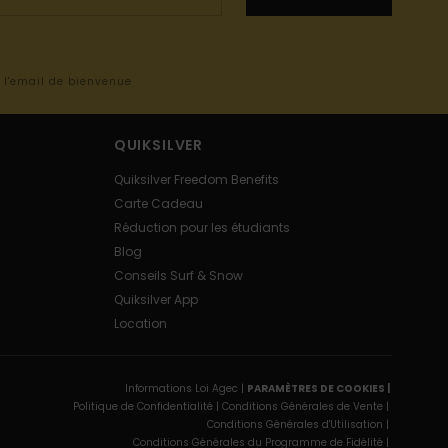
s l'email de bienvenue
QUIKSILVER
Quiksilver Freedom Benefits
Carte Cadeau
Réduction pour les étudiants
Blog
Conseils Surf & Snow
Quiksilver App
Location
Informations Loi Agec |
PARAMÈTRES DE COOKIES |
Politique de Confidentialité |
Conditions Générales de Vente |
Conditions Générales d'Utilisation |
Conditions Générales du Programme de Fidélité |