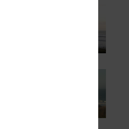
Bretignolles sur Mer
Voir la webcam
La Hague Sciotot