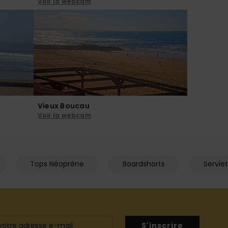
Voir la webcam
Vieux Boucau
Voir la webcam
Tops Néoprène
Boardshorts
Servie
S'inscrire