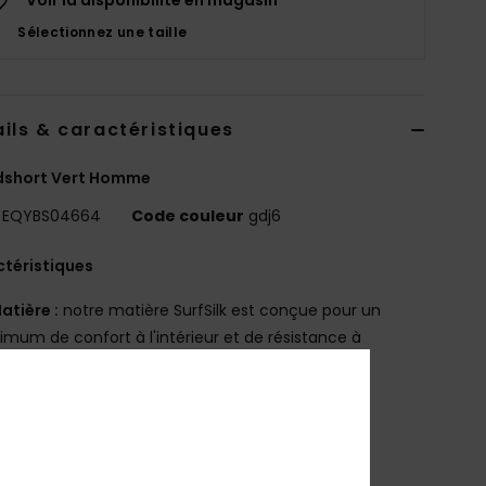
Sélectionnez une taille
ils & caractéristiques
dshort Vert Homme
EQYBS04664
Code couleur
gdj6
téristiques
atière :
notre matière SurfSilk est conçue pour un
mum de confort à l'intérieur et de résistance à
térieur
-way stretch
odèle fabriqué à partir de bouteilles en plastique
clées
evêtement hydrophobe à base de plantes