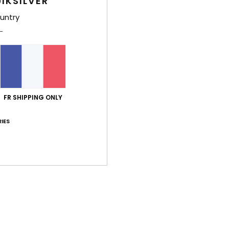
IKSILVER
L
untry
C
B
p
P
Comp
élast
FR SHIPPING ONLY
Traça
IES
Livr