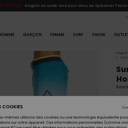
ER FESTIVAL
Gagner un week-end pour deux au Quiksilver Festiv
Q
HOMME
GARÇON
FEMME
SURF
SNOW
OUTLE
Page d'
Perf
Su
H
Boar
ECO-
59
ES COOKIES
Con
us-mêmes utilisons des cookies ou une technologie équivalente pour
tions sur votre appareil. Ces informations personnelles (comme v
Coule
resse IP) peuvent être utilisées pour vous présenter des publications