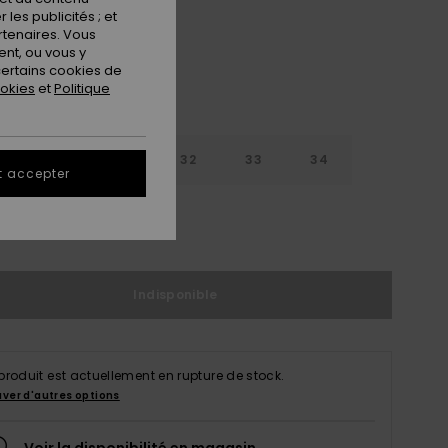
les publicités ; et
rtenaires. Vous
nt, ou vous y
ertains cookies de
ookies
et
Politique
30
31
32
33
34
t accepter
6
38
40
Indisponible
produit est actuellement en rupture de stock.
uver d'autres options
Voir la disponibilité en magasin