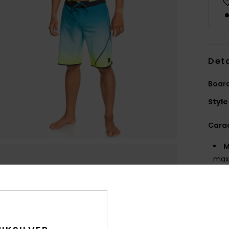
Deta
Boar
Style
Carac
M
maxi
l'ex
4
M
recy
R