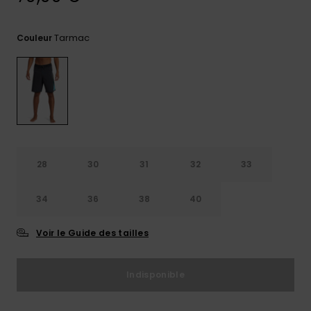
Trouvez
des
Tarmac
Couleur
réponses
aux
questions
les plus
fréquentes
et notre
formulaire
de
contact.
28
30
31
32
33
Consulter
la FAQ
34
36
38
40
Voir le Guide des tailles
Indisponible