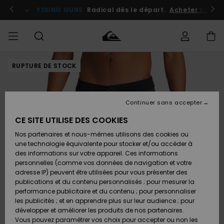
Passer
à
atuits
Se connecter / s'inscrire
YOUNG GUNS
Radical dès le départ.
Acheter maint
l'information
sur
le
produit
RUPTURE DE STOCK
Accéder à
HOMME
Vêtements
Vêtements
Shop
Surf
Snow
Outlet
ma
Shop
Shop
Homme
commande
Homme
Homme
GARÇON
Continuer sans accepter
Accessoires
Accessoires
Nouveautés
Livraison
Outlet
CE SITE UTILISE DES COOKIES
FEMME
Surf
Snow
Enfant
Shop
Shop
Nos partenaires et nous-mêmes utilisons des cookies ou
Retours
Chaussures
Chaussures
A
Enfant
Enfant
une technologie équivalente pour stocker et/ou accéder à
& Tongs
& Tongs
Découvrir
SURF
des informations sur votre appareil. Ces informations
Outlet
personnelles (comme vos données de navigation et votre
Paiement
Femme
adresse IP) peuvent être utilisées pour vous présenter des
SNOW
Highlights
Snow
publications et du contenu personnalisés ; pour mesurer la
Surf
Surf
Snow
Shop
Carte
performance publicitaire et du contenu ; pour personnaliser
Femme
Cadeau
les publicités ; et en apprendre plus sur leur audience ; pour
OUTLET
développer et améliorer les produits de nos partenaires.
Communauté
Snow
Snow
Vous pouvez paramétrer vos choix pour accepter ou non les