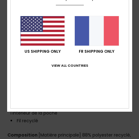
Matière douce à l'intérieur
La matière SURFSILK est une matière durable qui
vous offre douceur et résistance.
Coupe :
Coupe droite, style intemporel
Braguette :
braguette performance
Taille :
taille fixe
Longueur :
Couture extérieure de 50,8 cm, coupe
US SHIPPING ONLY
FR SHIPPING ONLY
longue
VIEW ALL COUNTRIES
Système de fermeture :
Fermeture par cordon de
serrage
Poches :
Poche arrière avec rabat et fermeture à
bande auto-agrippante
Logotage :
Logo emblématique Mountain & Wave
Autres caractéristiques :
cordon élastique à
l'intérieur de la poche
Fil recyclé
Composition
[Matière principale] 88% polyester recyclé,