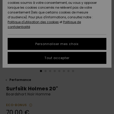
Quiksilver
A
cookies soumis à votre consentement, ou vous y opposer
Freedom
AIDE &
Découvrir
lorsque les cookies concernés ne relèvent pas de votre
CONTACT
consentement (tels que certains cookies de mesure
Nouveautés
Nouveautés
d’audience). Pour plus d'informations, consultez notre :
Protection
Politique d'utilisation des cookies
et
Politique de
des
Communauté
MAGASINS
confidentialité
données
A
A
Découvrir
Découvrir
QUIKSILVER
Guide des
APP
Personnaliser mes choix
tailles
LISTE DE
Tout accepter
SOUHAITS
Démarrez
une
conversation
pour
obtenir la
Performance
réponse la
Surfsilk Holmes 20"
plus rapide
à votre
Boardshort Noir Homme
question.
ECO-BONUS
Démarrer
une
70,00 €
conversation