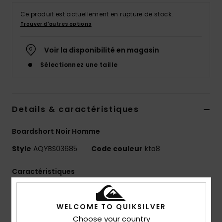
Ce produit est actuellement en rupture de stock.
Trouver d'autres options
Voir la disponibilité en magasin
Sélectionnez une taille
Details & caractéristiques
Boardshort Noir Homme
Style
AQYBS03685
Code couleur
kta8
Caractéristiques
Matière :
Matière 4-way stretch avec 88% de
polyester recyclé et 12% d'élasthanne
WELCOME TO QUIKSILVER
Matière Remade Surfsilk :
Résistante à l'extérieur
Choose your country