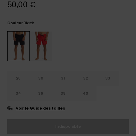
50,00 €
Trouvez
des
réponses
Black
Couleur
aux
questions
les plus
fréquentes
et notre
formulaire
de
contact.
Consulter
28
30
31
32
33
la FAQ
34
36
38
40
Voir le Guide des tailles
Indisponible