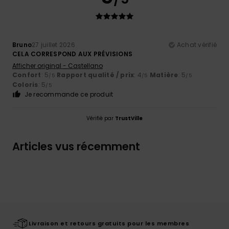
Bruno
27 juillet 2026
Achat vérifié
CELA CORRESPOND AUX PRÉVISIONS
Afficher original - Castellano
Confort
: 5
Rapport qualité / prix
: 4
Matière
: 5
/5
/5
/5
Coloris
: 5
/5
Je recommande ce produit
Vérifié par
TrustVille
Articles vus récemment
Livraison et retours gratuits pour les membres