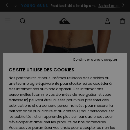
Passer
à
atuits
Se connecter / s'inscrire
YOUNG GUNS
Radical dès le départ.
Acheter maint
l'information
sur
le
produit
Accéder à
HOMME
Vêtements
Vêtements
Shop
Surf
Snow
Outlet
ma
Shop
Shop
Homme
commande
Homme
Homme
GARÇON
Continuer sans accepter
Accessoires
Accessoires
Nouveautés
Livraison
Outlet
CE SITE UTILISE DES COOKIES
FEMME
Surf
Snow
Enfant
Shop
Shop
Nos partenaires et nous-mêmes utilisons des cookies ou
Retours
Chaussures
Chaussures
A
Enfant
Enfant
une technologie équivalente pour stocker et/ou accéder à
& Tongs
& Tongs
Découvrir
SURF
des informations sur votre appareil. Ces informations
Outlet
personnelles (comme vos données de navigation et votre
Paiement
Femme
adresse IP) peuvent être utilisées pour vous présenter des
SNOW
Highlights
Snow
publications et du contenu personnalisés ; pour mesurer la
Surf
Surf
Snow
Shop
Carte
performance publicitaire et du contenu ; pour personnaliser
Femme
Cadeau
les publicités ; et en apprendre plus sur leur audience ; pour
OUTLET
développer et améliorer les produits de nos partenaires.
Communauté
Snow
Snow
Vous pouvez paramétrer vos choix pour accepter ou non les