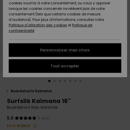
Quiksilver
A
cookies soumis à votre consentement, ou vous y opposer
Freedom
AIDE &
Découvrir
lorsque les cookies concernés ne relèvent pas de votre
CONTACT
consentement (tels que certains cookies de mesure
Nouveautés
Nouveautés
d’audience). Pour plus d'informations, consultez notre :
Protection
Politique d'utilisation des cookies
et
Politique de
des
Communauté
MAGASINS
confidentialité
données
A
A
Découvrir
Découvrir
QUIKSILVER
Guide des
APP
Personnaliser mes choix
tailles
LISTE DE
Tout accepter
SOUHAITS
Démarrez
une
conversation
pour
obtenir la
Boardshorts Kaimana
réponse la
Surfsilk Kaimana 16"
plus rapide
à votre
Boardshort Noir Homme
question.
5.0
(1 Avis)
Démarrer
une
ECO-BONUS
conversation