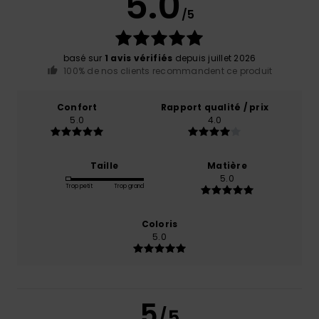
5.0
/5
basé sur
1 avis vérifiés
depuis juillet 2026
100% de nos clients recommandent ce produit
Confort
Rapport qualité / prix
5.0
4.0
Taille
Matière
5.0
Trop petit
Trop grand
Coloris
5.0
5
/5