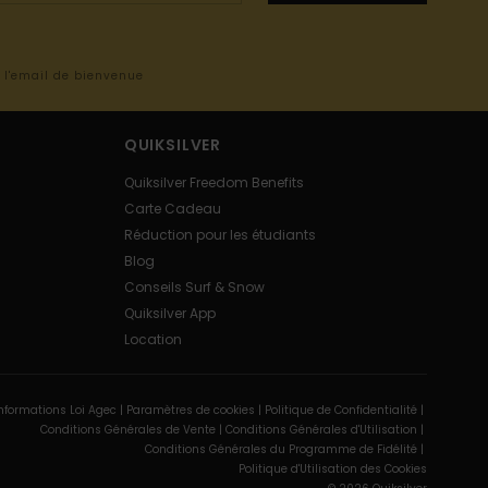
s l'email de bienvenue
QUIKSILVER
Quiksilver Freedom Benefits
Carte Cadeau
Réduction pour les étudiants
Blog
Conseils Surf & Snow
Quiksilver App
Location
nformations Loi Agec |
Paramètres de cookies |
Politique de Confidentialité |
Conditions Générales de Vente |
Conditions Générales d'Utilisation |
Conditions Générales du Programme de Fidélité |
Politique d'Utilisation des Cookies