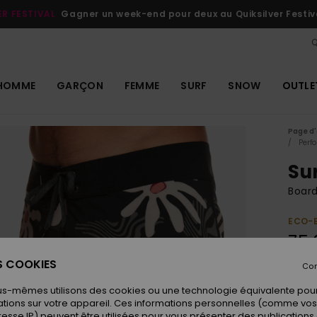
ER FESTIVAL
Gagner un week-end pour deux au Quiksilver Festiv
Q
HOMME
GARÇON
FEMME
SURF
SNOW
OUTLE
Page d'
Perf
Sur
Boar
ECO-
75,
ES COOKIES
Con
Coule
us-mêmes utilisons des cookies ou une technologie équivalente pour
tions sur votre appareil. Ces informations personnelles (comme v
resse IP) peuvent être utilisées pour vous présenter des publications