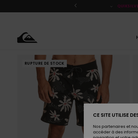
Passer
à
QUIKSILV
l'information
sur
le
produit
RUPTURE DE STOCK
CE SITE UTILISE D
Nos partenaires et no
accéder à des informa
navigation et votre ad