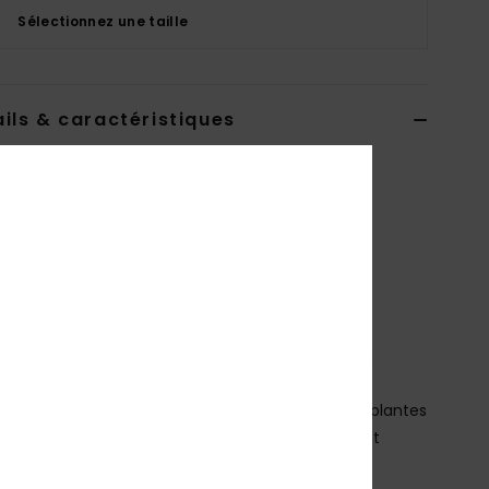
Sélectionnez une taille
ils & caractéristiques
dshort Marron Homme
EQYBS04770
Code couleur
kvj8
téristiques
atière :
Matière 4-way stretch en mélange de
ester et d'élasthanne recyclé
atière SurfSilk durable, résistante à l’intérieur et à
térieur
evêtement : revêtement hydrophobe à base de plantes
oupe :
coupe performance avec ourlet arrondi et
du