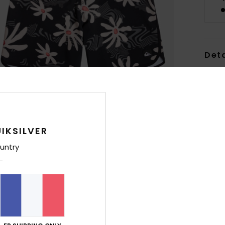
Deta
Boar
Style
Carac
IKSILVER
M
untry
poly
M
l’ex
R
C
fen