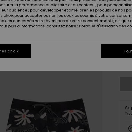
esurer la performance publicitaire et du contenu ; pour personnaliser 
leur audience ; pour développer et améliorer les produits de nos pa
 choix pour accepter ou non les cookies soumis à votre consenteme
ookies concernés ne relèvent pas de votre consentement (tels que c
ur plus d'informations, consultez notre :
Politique d'utilisation des c
28
mes choix
Tou
3
Vo
Ce 
Tro