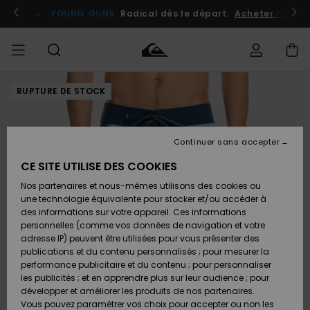
Passer
à
atuits
Se connecter / s'inscrire
YOUNG GUNS
Radical dès le départ.
Acheter maint
l'information
sur
le
produit
RUPTURE DE STOCK
Accéder à
HOMME
Vêtements
Vêtements
Shop
Surf
Snow
Outlet
ma
Shop
Shop
Homme
commande
Homme
Homme
GARÇON
Continuer sans accepter
Accessoires
Accessoires
Nouveautés
Livraison
Outlet
CE SITE UTILISE DES COOKIES
FEMME
Surf
Snow
Enfant
Shop
Shop
Nos partenaires et nous-mêmes utilisons des cookies ou
Retours
Chaussures
Chaussures
A
Enfant
Enfant
une technologie équivalente pour stocker et/ou accéder à
& Tongs
& Tongs
Découvrir
SURF
des informations sur votre appareil. Ces informations
Outlet
personnelles (comme vos données de navigation et votre
Paiement
Femme
adresse IP) peuvent être utilisées pour vous présenter des
SNOW
Highlights
Snow
publications et du contenu personnalisés ; pour mesurer la
Surf
Surf
Snow
Shop
Carte
performance publicitaire et du contenu ; pour personnaliser
Femme
Cadeau
les publicités ; et en apprendre plus sur leur audience ; pour
OUTLET
développer et améliorer les produits de nos partenaires.
Communauté
Snow
Snow
Vous pouvez paramétrer vos choix pour accepter ou non les