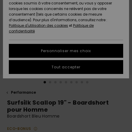
Quiksilver
A
cookies soumis à votre consentement, ou vous y opposer
Freedom
AIDE &
Découvrir
lorsque les cookies concernés ne relèvent pas de votre
CONTACT
consentement (tels que certains cookies de mesure
Nouveautés
Nouveautés
d’audience). Pour plus d'informations, consultez notre :
Protection
Politique d'utilisation des cookies
et
Politique de
des
Communauté
MAGASINS
confidentialité
données
A
A
Découvrir
Découvrir
QUIKSILVER
Guide des
APP
Personnaliser mes choix
tailles
LISTE DE
Tout accepter
SOUHAITS
Démarrez
une
conversation
pour
obtenir la
Performance
réponse la
Surfsilk Scallop 19" - Boardshort
plus rapide
à votre
pour Homme
question.
Boardshort Bleu Homme
Démarrer
une
ECO-BONUS
conversation