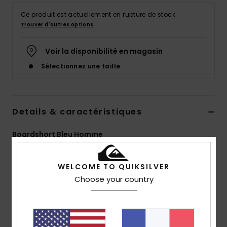
Ce produit est actuellement en rupture de stock.
Trouver d'autres options
Voir la disponibilité en magasin
Sélectionnez une taille
Details & caractéristiques
Boardshort Bleu Homme
Style
EQYBS04654
Code couleur
bjp8
WELCOME TO QUIKSILVER
Caractéristiques
Choose your country
Matière :
notre matière SurfSilk est conçue pour un
maximum de confort à l'intérieur et de résistance à
l'extérieur