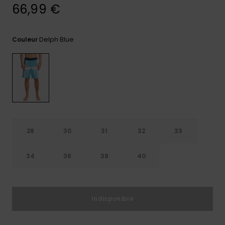
66,99 €
Trouvez
des
réponses
Delph Blue
Couleur
aux
questions
les plus
fréquentes
et notre
formulaire
de
contact.
Consulter
la FAQ
28
30
31
32
33
34
36
38
40
Indisponible