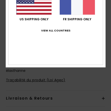
4-way stretch
Modèle fabriqué à partir de bouteilles en plastique
recyclées
US SHIPPING ONLY
FR SHIPPING ONLY
Revêtement hydrophobe à base de plantes
Longueur :
19", coupe mi-longue
VIEW ALL COUNTRIES
Coupe performance
Braguette performance
poches :
poche à rabat
Porte-clés élastique dans la poche
Composition
53% polyester recyclé, 35% polyester, 12%
élasthanne
Traçabilité du produit (Loi Agec)
Livraison & Retours