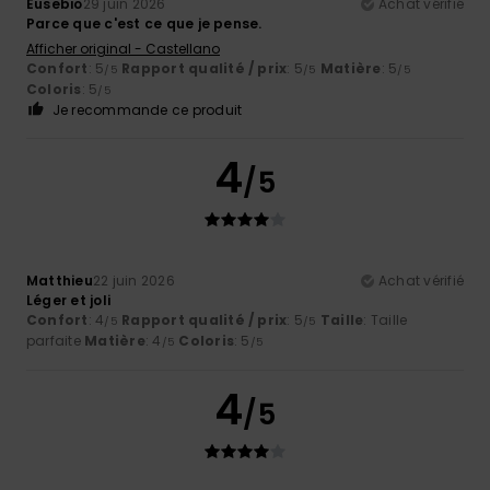
Eusebio
29 juin 2026
Achat vérifié
Parce que c'est ce que je pense.
Afficher original - Castellano
Confort
: 5
Rapport qualité / prix
: 5
Matière
: 5
/5
/5
/5
Coloris
: 5
/5
Je recommande ce produit
4
/5
Matthieu
22 juin 2026
Achat vérifié
Léger et joli
Confort
: 4
Rapport qualité / prix
: 5
Taille
: Taille
/5
/5
parfaite
Matière
: 4
Coloris
: 5
/5
/5
4
/5