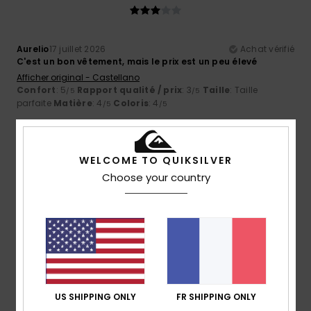
Aurelio
17 juillet 2026
Achat vérifié
C'est un bon vêtement, mais le prix est un peu élevé
Afficher original - Castellano
Confort
: 5
Rapport qualité / prix
: 3
Taille
: Taille
/5
/5
parfaite
Matière
: 4
Coloris
: 4
/5
/5
5
/5
WELCOME TO QUIKSILVER
Choose your country
Benjamin
16 juillet 2026
Achat vérifié
Taille correct
Confort
: 5
Rapport qualité / prix
: 5
Taille
: Trop grand
/5
/5
Matière
: 5
Coloris
: 5
/5
/5
Je recommande ce produit
5
US SHIPPING ONLY
FR SHIPPING ONLY
/5