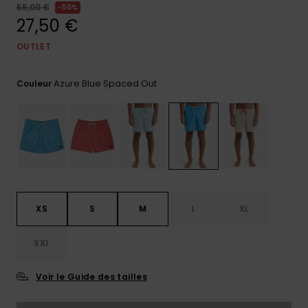
55,00 €
50%
Trouvez
27,50 €
des
réponses
OUTLET
aux
questions
les plus
Azure Blue Spaced Out
Couleur
fréquentes
et notre
formulaire
de
contact.
Consulter
la FAQ
XS
S
M
L
XL
XXL
Voir le Guide des tailles