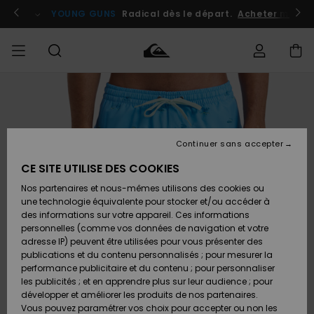
Passer
à
atuits
Se connecter / s'inscrire
YOUNG GUNS
Radical dès le départ.
Acheter maint
l'information
sur
le
produit
Accéder à
HOMME
Vêtements
Vêtements
Shop
Surf
Snow
Outlet
ma
Shop
Shop
Homme
commande
Homme
Homme
GARÇON
Continuer sans accepter
Accessoires
Accessoires
Nouveautés
Livraison
Outlet
CE SITE UTILISE DES COOKIES
FEMME
Surf
Snow
Enfant
Shop
Shop
Nos partenaires et nous-mêmes utilisons des cookies ou
Retours
Chaussures
Chaussures
A
Enfant
Enfant
une technologie équivalente pour stocker et/ou accéder à
& Tongs
& Tongs
Découvrir
SURF
des informations sur votre appareil. Ces informations
Outlet
personnelles (comme vos données de navigation et votre
Paiement
Femme
adresse IP) peuvent être utilisées pour vous présenter des
SNOW
Highlights
Snow
publications et du contenu personnalisés ; pour mesurer la
Surf
Surf
Snow
Shop
Carte
performance publicitaire et du contenu ; pour personnaliser
Femme
Cadeau
les publicités ; et en apprendre plus sur leur audience ; pour
OUTLET
développer et améliorer les produits de nos partenaires.
Communauté
Snow
Snow
Vous pouvez paramétrer vos choix pour accepter ou non les