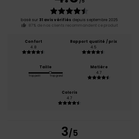
/5
basé sur
31 avis vérifiés
depuis septembre 2025
87% de nos clients recommandent ce produit
Confort
Rapport qualité / prix
4.8
4.5
Taille
Matière
4.7
Trop petit
Trop grand
Coloris
4.7
3
/5