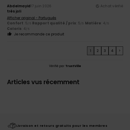
Abdelmayid
17 juin 2026
Achat vérifié
très joli
Afficher original - Português
Confort
: 5
Rapport qualité / prix
: 5
Matière
: 4
/5
/5
/5
Coloris
: 4
/5
Je recommande ce produit
1
2
3
4
>
Vérifié par
TrustVille
Articles vus récemment
Livraison et retours gratuits pour les membres