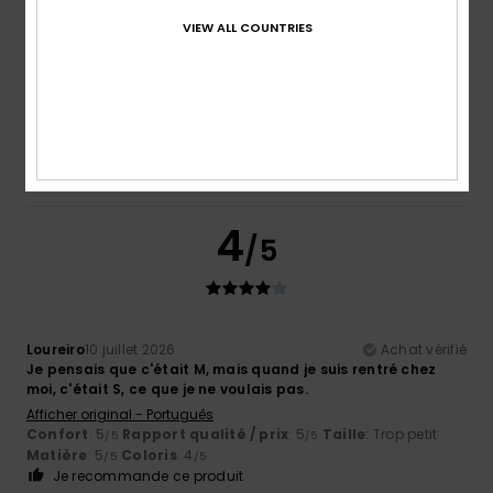
VIEW ALL COUNTRIES
Benjamin
16 juillet 2026
Achat vérifié
Taille correct
Confort
: 5
Rapport qualité / prix
: 5
Matière
: 5
/5
/5
/5
Coloris
: 5
/5
Je recommande ce produit
4
/5
Loureiro
10 juillet 2026
Achat vérifié
Je pensais que c'était M, mais quand je suis rentré chez
moi, c'était S, ce que je ne voulais pas.
Afficher original - Português
Confort
: 5
Rapport qualité / prix
: 5
Taille
: Trop petit
/5
/5
Matière
: 5
Coloris
: 4
/5
/5
Je recommande ce produit