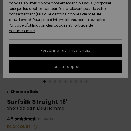
Quiksilver
A
cookies soumis à votre consentement, ou vous y opposer
Freedom
AIDE &
Découvrir
lorsque les cookies concernés ne relèvent pas de votre
CONTACT
consentement (tels que certains cookies de mesure
Nouveautés
Nouveautés
d’audience). Pour plus d'informations, consultez notre :
Protection
Politique d'utilisation des cookies
et
Politique de
des
Communauté
MAGASINS
confidentialité
données
A
A
Découvrir
Découvrir
QUIKSILVER
Guide des
APP
Personnaliser mes choix
tailles
LISTE DE
Tout accepter
SOUHAITS
Démarrez
une
conversation
pour
obtenir la
Shorts de Bain
réponse la
Surfsilk Straight 16"
plus rapide
à votre
Short de bain Bleu Homme
question.
4.5
(31 Avis)
Démarrer
une
ECO-BONUS
conversation