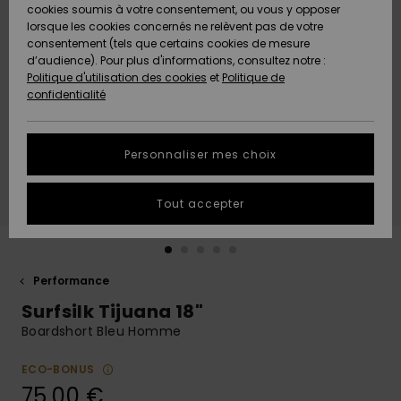
Quiksilver
A
cookies soumis à votre consentement, ou vous y opposer
Freedom
AIDE &
Découvrir
lorsque les cookies concernés ne relèvent pas de votre
CONTACT
consentement (tels que certains cookies de mesure
Nouveautés
Nouveautés
d’audience). Pour plus d'informations, consultez notre :
Protection
Politique d'utilisation des cookies
et
Politique de
des
Communauté
MAGASINS
confidentialité
données
A
A
Découvrir
Découvrir
QUIKSILVER
Guide des
APP
Personnaliser mes choix
tailles
LISTE DE
Tout accepter
SOUHAITS
Démarrez
une
conversation
pour
obtenir la
Performance
réponse la
Surfsilk Tijuana 18"
plus rapide
à votre
Boardshort Bleu Homme
question.
ECO-BONUS
Démarrer
une
75,00 €
conversation