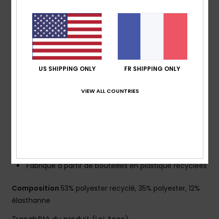
l’extérieur
Revêtement : revêtement hydrophobe à base de
plantes
Coupe :
coupe performance avec ourlet arrondi et
fendu
Taille :
taille fixe
US SHIPPING ONLY
FR SHIPPING ONLY
Braguette :
braguette performance
VIEW ALL COUNTRIES
Système de fermeture :
Fermeture par cordon de
serrage
Longueur :
16", coupe courte
Poches :
poche plaquée à rabat
Autres caractéristiques :
fibres recyclées
Porte-clés élastique dans la poche
Fabriqué à partir de bouteilles en plastique recyclées
Composition
53% polyester recyclé, 35% polyester, 12%
élasthanne