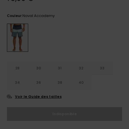
Trouvez
des
Naval Accademy
Couleur
réponses
aux
questions
les plus
fréquentes
et notre
formulaire
de
contact.
28
30
31
32
33
Consulter
la FAQ
34
36
38
40
Voir le Guide des tailles
Indisponible