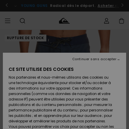
Passer
à
atuits
Se connecter / s'inscrire
YOUNG GUNS
Radical dès le départ.
Acheter maint
l'information
sur
le
produit
RUPTURE DE STOCK
Accéder à
HOMME
Vêtements
Vêtements
Shop
Surf
Snow
Outlet
ma
Shop
Shop
Homme
commande
Homme
Homme
GARÇON
Continuer sans accepter
Accessoires
Accessoires
Nouveautés
Livraison
Outlet
CE SITE UTILISE DES COOKIES
FEMME
Surf
Snow
Enfant
Shop
Shop
Nos partenaires et nous-mêmes utilisons des cookies ou
Retours
Chaussures
Chaussures
A
Enfant
Enfant
une technologie équivalente pour stocker et/ou accéder à
& Tongs
& Tongs
Découvrir
SURF
des informations sur votre appareil. Ces informations
Outlet
personnelles (comme vos données de navigation et votre
Paiement
Femme
adresse IP) peuvent être utilisées pour vous présenter des
SNOW
Highlights
Snow
publications et du contenu personnalisés ; pour mesurer la
Surf
Surf
Snow
Shop
Carte
performance publicitaire et du contenu ; pour personnaliser
Femme
Cadeau
les publicités ; et en apprendre plus sur leur audience ; pour
OUTLET
développer et améliorer les produits de nos partenaires.
Communauté
Snow
Snow
Vous pouvez paramétrer vos choix pour accepter ou non les