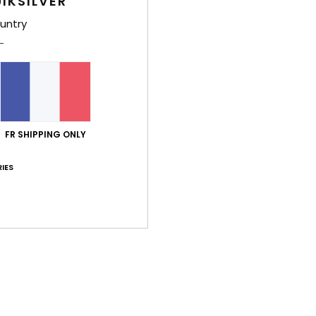
IKSILVER
T
C
untry
S
serr
P
L
A
de l
FR SHIPPING ONLY
F
IES
Comp
Traça
Livr