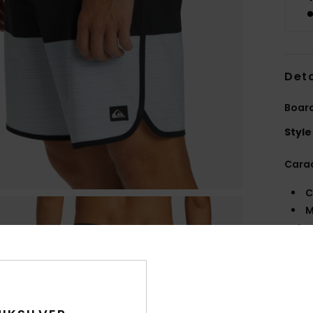
Deta
Boar
Style
Carac
C
M
et c
R
T
C
B