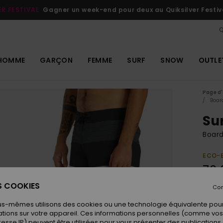
ER FESTIVAL
Gagner un week-end pour deux au Quiksilver Festiv
Q
HOMME
GARÇON
FEMME
SURF
SNOW
OUTLE
Page d'
Boar
Sur
Boar
ECO-
70,
ES COOKIES
Con
Coule
us-mêmes utilisons des cookies ou une technologie équivalente pour
tions sur votre appareil. Ces informations personnelles (comme v
resse IP) peuvent être utilisées pour vous présenter des publications