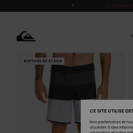
Passer
à
QUIKSILV
l'information
sur
le
produit
RUPTURE DE STOCK
CE SITE UTILISE D
Nos partenaires et no
accéder à des informa
navigation et votre ad