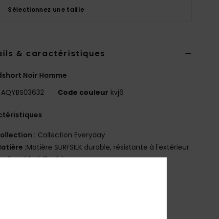
Sélectionnez une taille
ils & caractéristiques
dshort Noir Homme
AQYBS03632
Code couleur
kvj6
téristiques
ollection :
Collection Everyday
atière :
Matière SURFSILK durable, résistante à l'extérieur
onfortable à l'intérieur
evêtement : Traitement hydrophobe sans PFC
echnologie :
Imperméable
oupe :
coupe avec ourlet arrondi
raguette :
braguette performance