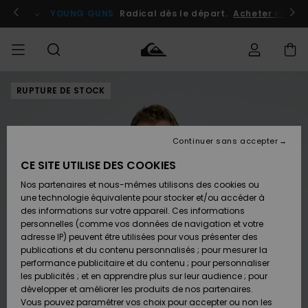
Passer
à
atuits
Se connecter / s'inscrire
YOUNG GUNS
Radical dès le départ.
Acheter maint
l'information
sur
le
produit
RUPTURE DE STOCK
Accéder à
HOMME
Vêtements
Vêtements
Shop
Surf
Snow
Outlet
ma
Shop
Shop
Homme
commande
Homme
Homme
GARÇON
Continuer sans accepter
Accessoires
Accessoires
Nouveautés
Livraison
Outlet
CE SITE UTILISE DES COOKIES
FEMME
Surf
Snow
Enfant
Shop
Shop
Nos partenaires et nous-mêmes utilisons des cookies ou
Retours
Chaussures
Chaussures
A
Enfant
Enfant
une technologie équivalente pour stocker et/ou accéder à
& Tongs
& Tongs
Découvrir
SURF
des informations sur votre appareil. Ces informations
Outlet
personnelles (comme vos données de navigation et votre
Paiement
Femme
adresse IP) peuvent être utilisées pour vous présenter des
SNOW
Highlights
Snow
publications et du contenu personnalisés ; pour mesurer la
Surf
Surf
Snow
Shop
Carte
performance publicitaire et du contenu ; pour personnaliser
Femme
Cadeau
les publicités ; et en apprendre plus sur leur audience ; pour
OUTLET
développer et améliorer les produits de nos partenaires.
Communauté
Snow
Snow
Vous pouvez paramétrer vos choix pour accepter ou non les