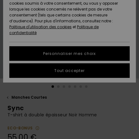
Quiksilver
A
cookies soumis à votre consentement, ou vous y opposer
Freedom
AIDE &
Découvrir
lorsque les cookies concernés ne relèvent pas de votre
CONTACT
consentement (tels que certains cookies de mesure
Nouveautés
Nouveautés
d’audience). Pour plus d'informations, consultez notre :
Protection
Politique d'utilisation des cookies
et
Politique de
des
Communauté
MAGASINS
confidentialité
données
A
A
Découvrir
Découvrir
QUIKSILVER
Guide des
APP
Personnaliser mes choix
tailles
LISTE DE
Tout accepter
SOUHAITS
Démarrez
une
conversation
pour
obtenir la
Manches Courtes
réponse la
Sync
plus rapide
à votre
T-shirt à double épaisseur Noir Homme
question.
ECO-BONUS
Démarrer
une
55,00 €
conversation