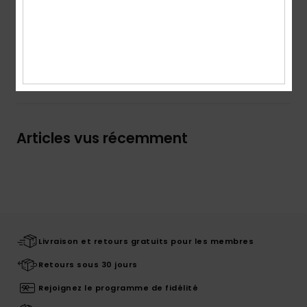
Details & caractéristiques
Livraison & Retours
Articles vus récemment
Livraison et retours gratuits pour les membres
Retours sous 30 jours
Rejoignez le programme de fidélité