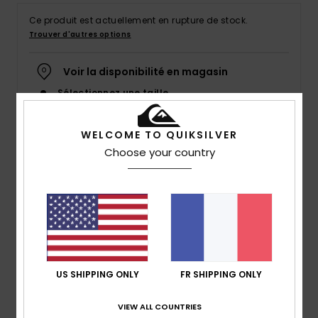
Ce produit est actuellement en rupture de stock.
Trouver d'autres options
Voir la disponibilité en magasin
Sélectionnez une taille
WELCOME TO QUIKSILVER
Choose your country
Description
Nous sommes en 2005. Natas peint le logo Quiksilver «
Impaired ». La coupe est totalement redéfinie. La vision
artistique est assumée et les placements impertinents.
Cinq gamins mettent le cap sur l’Indonésie pour
rencontrer l’incontestable maître du moment, et
US SHIPPING ONLY
FR SHIPPING ONLY
tourner un film qui va révolutionner le style surf (et la
pratique du surf) tels qu’on les connaît. C’est Young
VIEW ALL COUNTRIES
Guns.