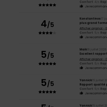
Confort
: 4
Rapp
/5
Je recommand
Konstantinos
17 j
4
/5
plus grand form
Afficher original - 
Confort
: 5
Rapp
/5
Je recommand
Maik
16 juillet 2026
5
/5
Excellent rapport
Afficher original -
Confort
: 5
Rapp
/5
Je recommand
5
Yannick
15 juillet 
/5
Rapport qualité p
Confort
: 5
Rapp
/5
Je recommand
Yannick
15 juillet 