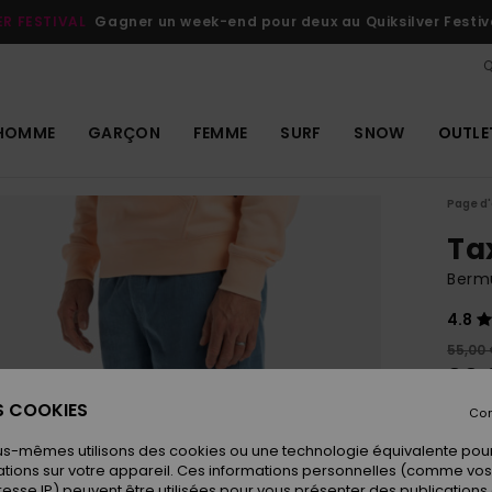
ER FESTIVAL
Gagner un week-end pour deux au Quiksilver Festiv
Q
HOMME
GARÇON
FEMME
SURF
SNOW
OUTLE
Page d'
Ta
Berm
4.8
55,00
33,
ES COOKIES
OUTL
Con
us-mêmes utilisons des cookies ou une technologie équivalente pour
tions sur votre appareil. Ces informations personnelles (comme v
Coule
resse IP) peuvent être utilisées pour vous présenter des publications