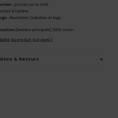
oches :
poches sur le côté
oches à l'arrière
ogo :
illustration Quiksilver et logo
osition
[Matière principale] 100% coton
bilité du produit (Loi Agec)
aison & Retours