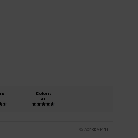
re
Coloris
4.8
Achat vérifié