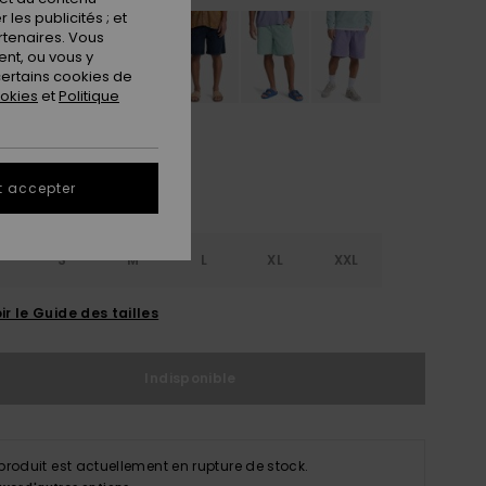
les publicités ; et
rtenaires. Vous
nt, ou vous y
ertains cookies de
ookies
et
Politique
t accepter
S
S
M
L
XL
XXL
ir le Guide des tailles
Indisponible
produit est actuellement en rupture de stock.