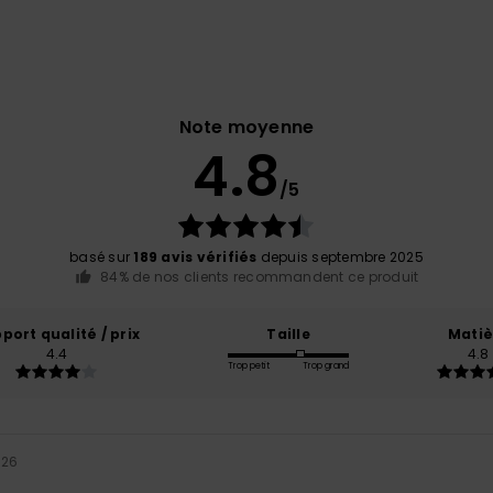
Note moyenne
4.8
/5
basé sur
189 avis vérifiés
depuis septembre 2025
84% de nos clients recommandent ce produit
port qualité / prix
Taille
Matiè
4.4
4.8
Trop petit
Trop grand
026