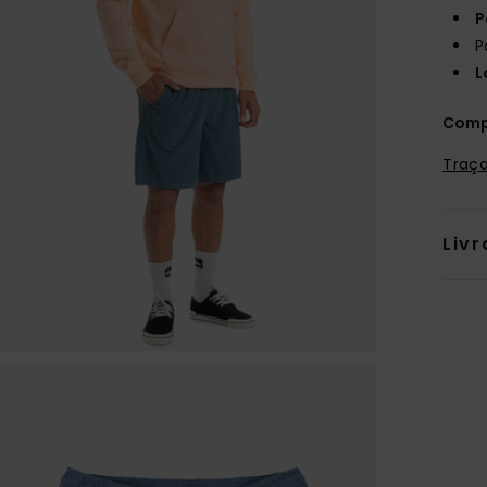
P
P
L
Comp
Traça
Livr