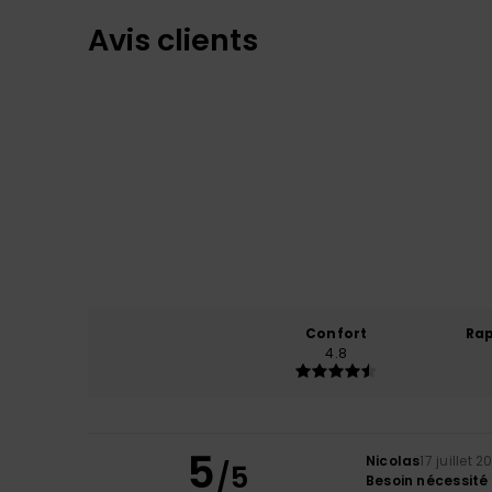
Avis clients
Confort
Rap
4.8
5
Nicolas
17 juillet 2
/5
Besoin nécessité