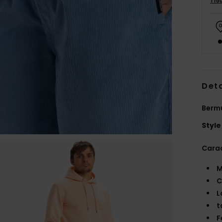
Tro
Deta
Bermu
Style
Carac
M
C
L
t
F