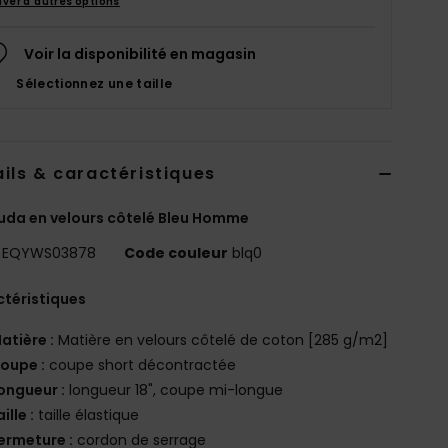
uver d'autres options
Voir la disponibilité en magasin
Sélectionnez une taille
ils & caractéristiques
da en velours côtelé Bleu Homme
EQYWS03878
Code couleur
blq0
téristiques
atière :
Matière en velours côtelé de coton [285 g/m2]
oupe :
coupe short décontractée
ongueur :
longueur 18", coupe mi-longue
aille :
taille élastique
ermeture :
cordon de serrage