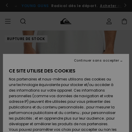
Passer
à
atuits
Se connecter / s'inscrire
YOUNG GUNS
Radical dès le départ.
Acheter maint
l'information
sur
le
produit
RUPTURE DE STOCK
Accéder à
HOMME
Vêtements
Vêtements
Shop
Surf
Snow
Outlet
ma
Shop
Shop
Homme
commande
Homme
Homme
GARÇON
Continuer sans accepter
Accessoires
Accessoires
Nouveautés
Livraison
Outlet
CE SITE UTILISE DES COOKIES
FEMME
Surf
Snow
Enfant
Shop
Shop
Nos partenaires et nous-mêmes utilisons des cookies ou
Retours
Chaussures
Chaussures
A
Enfant
Enfant
une technologie équivalente pour stocker et/ou accéder à
& Tongs
& Tongs
Découvrir
SURF
des informations sur votre appareil. Ces informations
Outlet
personnelles (comme vos données de navigation et votre
Paiement
Femme
adresse IP) peuvent être utilisées pour vous présenter des
SNOW
Highlights
Snow
publications et du contenu personnalisés ; pour mesurer la
Surf
Surf
Snow
Shop
Carte
performance publicitaire et du contenu ; pour personnaliser
Femme
Cadeau
les publicités ; et en apprendre plus sur leur audience ; pour
OUTLET
développer et améliorer les produits de nos partenaires.
Communauté
Snow
Snow
Vous pouvez paramétrer vos choix pour accepter ou non les