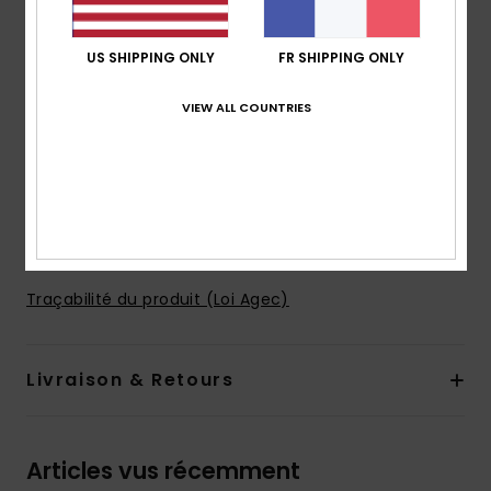
Taille :
cordon de serrage assorti à la taille
Longueur :
longueur 18", coupe mi-longue
US SHIPPING ONLY
FR SHIPPING ONLY
Fermeture :
cordon de serrage dans la même
matière
VIEW ALL COUNTRIES
Poches :
poches sur le côté, poche arrière
Logotage :
Étiquette Quiksilver recyclée
Made Better
Composition
[Matière principale] 55% coton biologique,
45% True Hemp
Traçabilité du produit (Loi Agec)
Livraison & Retours
Articles vus récemment