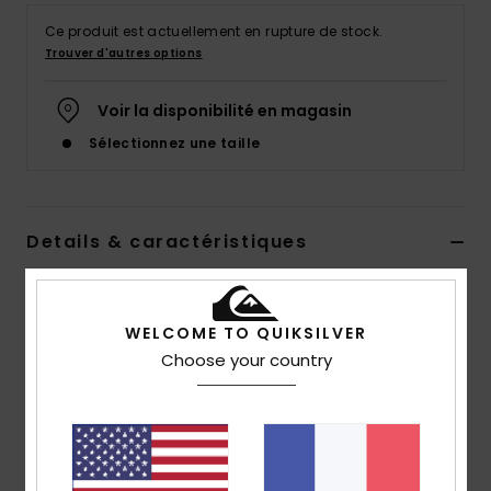
Ce produit est actuellement en rupture de stock.
Trouver d'autres options
Voir la disponibilité en magasin
Sélectionnez une taille
Details & caractéristiques
Short de marche à taille élastique Bleu Homme
Style
EQYWS03886
Code couleur
brt3
WELCOME TO QUIKSILVER
Choose your country
Caractéristiques
Matière :
55% coton biologique, 45% chanvre
Coupe :
coupe baggy élastique
Braguette :
fausse braguette