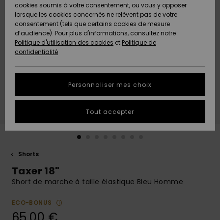
Quiksilver
A
cookies soumis à votre consentement, ou vous y opposer
Freedom
AIDE &
Découvrir
lorsque les cookies concernés ne relèvent pas de votre
CONTACT
consentement (tels que certains cookies de mesure
Nouveautés
Nouveautés
d’audience). Pour plus d'informations, consultez notre :
Protection
Politique d'utilisation des cookies
et
Politique de
des
Communauté
MAGASINS
confidentialité
données
A
A
Découvrir
Découvrir
QUIKSILVER
Guide des
APP
Personnaliser mes choix
tailles
LISTE DE
Tout accepter
SOUHAITS
Démarrez
une
conversation
pour
obtenir la
Shorts
réponse la
Taxer 18"
plus rapide
à votre
Short de marche à taille élastique Bleu Homme
question.
ECO-BONUS
Démarrer
une
65,00 €
conversation