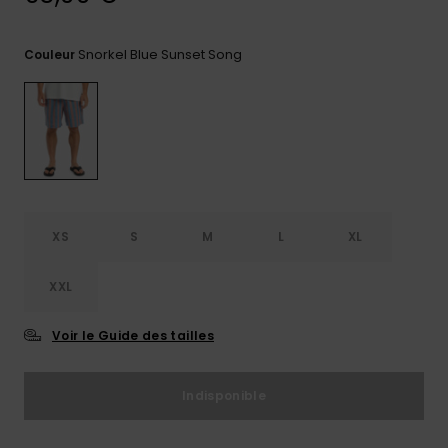
Trouvez
des
Snorkel Blue Sunset Song
Couleur
réponses
aux
questions
les plus
fréquentes
et notre
formulaire
de
contact.
XS
S
M
L
XL
Consulter
la FAQ
XXL
Voir le Guide des tailles
Indisponible