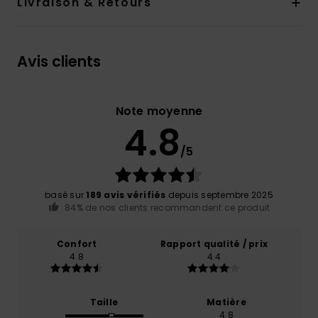
Livraison & Retours
Avis clients
Note moyenne
4.8
/5
basé sur
189 avis vérifiés
depuis septembre 2025
84% de nos clients recommandent ce produit
Confort
Rapport qualité / prix
4.8
4.4
Taille
Matière
4.8