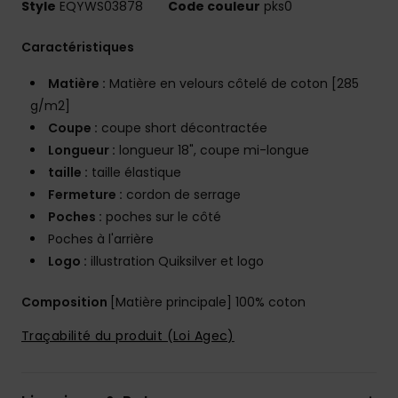
Style
EQYWS03878
Code couleur
pks0
Caractéristiques
Matière :
Matière en velours côtelé de coton [285
g/m2]
Coupe :
coupe short décontractée
Longueur :
longueur 18", coupe mi-longue
taille :
taille élastique
Fermeture :
cordon de serrage
Poches :
poches sur le côté
Poches à l'arrière
Logo :
illustration Quiksilver et logo
Composition
[Matière principale] 100% coton
Traçabilité du produit (Loi Agec)