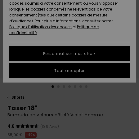
Quiksilver
A
cookies soumis à votre consentement, ou vous y opposer
Freedom
AIDE &
Découvrir
lorsque les cookies concernés ne relèvent pas de votre
CONTACT
consentement (tels que certains cookies de mesure
Nouveautés
Nouveautés
d’audience). Pour plus d'informations, consultez notre :
Protection
Politique d'utilisation des cookies
et
Politique de
des
Communauté
MAGASINS
confidentialité
données
A
A
Découvrir
Découvrir
QUIKSILVER
Guide des
APP
Personnaliser mes choix
tailles
LISTE DE
Tout accepter
SOUHAITS
Démarrez
une
conversation
pour
obtenir la
Shorts
réponse la
Taxer 18"
plus rapide
à votre
Bermuda en velours côtelé Violet Homme
question.
4.8
(189 Avis)
Démarrer
une
55,00 €
40%
conversation