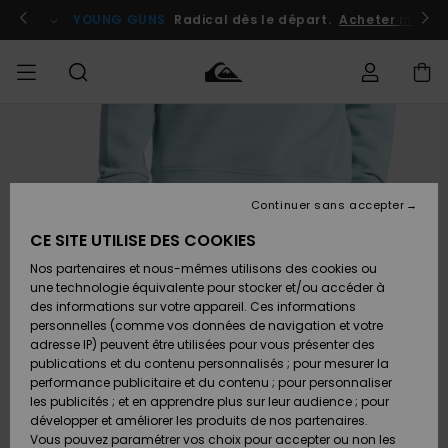
Passer
à
atuits
Se connecter / s'inscrire
YOUNG GUNS
Radical dès le départ.
Acheter maint
l'information
sur
le
produit
Accéder à
HOMME
Vêtements
Vêtements
Shop
Surf
Snow
Outlet
ma
Shop
Shop
Homme
commande
Homme
Homme
GARÇON
Continuer sans accepter
Accessoires
Accessoires
Nouveautés
Livraison
Outlet
CE SITE UTILISE DES COOKIES
FEMME
Surf
Snow
Enfant
Shop
Shop
Nos partenaires et nous-mêmes utilisons des cookies ou
Retours
Chaussures
Chaussures
A
Enfant
Enfant
une technologie équivalente pour stocker et/ou accéder à
& Tongs
& Tongs
Découvrir
SURF
des informations sur votre appareil. Ces informations
Outlet
personnelles (comme vos données de navigation et votre
Paiement
Femme
adresse IP) peuvent être utilisées pour vous présenter des
SNOW
Highlights
Snow
publications et du contenu personnalisés ; pour mesurer la
Surf
Surf
Snow
Shop
Carte
performance publicitaire et du contenu ; pour personnaliser
Femme
Cadeau
les publicités ; et en apprendre plus sur leur audience ; pour
OUTLET
développer et améliorer les produits de nos partenaires.
Communauté
Snow
Snow
Vous pouvez paramétrer vos choix pour accepter ou non les