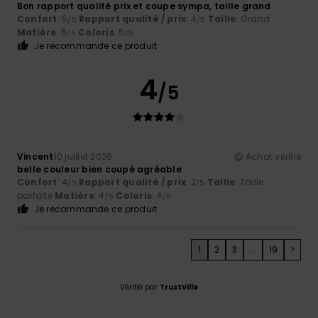
Bon rapport qualité prix et coupe sympa, taille grand
Confort
: 5
Rapport qualité / prix
: 4
Taille
: Grand
/5
/5
Matière
: 5
Coloris
: 5
/5
/5
Je recommande ce produit
4
/5
Vincent
10 juillet 2026
Achat vérifié
belle couleur bien coupé agréable
Confort
: 4
Rapport qualité / prix
: 2
Taille
: Taille
/5
/5
parfaite
Matière
: 4
Coloris
: 4
/5
/5
Je recommande ce produit
1
2
3
...
19
>
Vérifié par
TrustVille