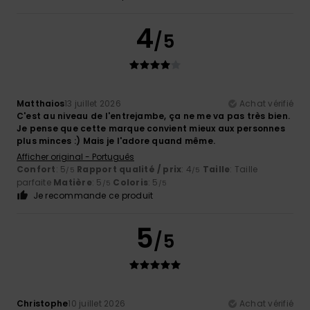
4
/5
Matthaios
13 juillet 2026
Achat vérifié
C'est au niveau de l'entrejambe, ça ne me va pas très bien.
Je pense que cette marque convient mieux aux personnes
plus minces :) Mais je l'adore quand même.
Afficher original - Português
Confort
: 5
Rapport qualité / prix
: 4
Taille
: Taille
/5
/5
parfaite
Matière
: 5
Coloris
: 5
/5
/5
Je recommande ce produit
5
/5
Christophe
10 juillet 2026
Achat vérifié