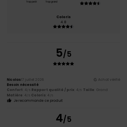
Trop petit
Trop grand
Coloris
4.8
5
/5
Nicolas
17 juillet 2026
Achat vérifié
Besoin nécessité
Confort
: 4
Rapport qualité / prix
: 4
Taille
: Grand
/5
/5
Matière
: 4
Coloris
: 4
/5
/5
Je recommande ce produit
4
/5