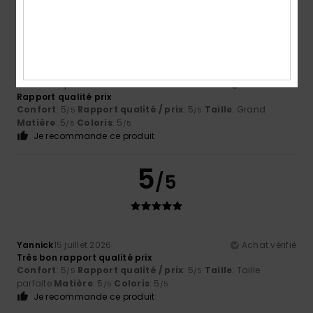
5
/5
Yannick
15 juillet 2026
Achat vérifié
Rapport qualité prix
Confort
: 5
Rapport qualité / prix
: 5
Taille
: Grand
/5
/5
Matière
: 5
Coloris
: 5
/5
/5
Je recommande ce produit
5
/5
Yannick
15 juillet 2026
Achat vérifié
Très bon rapport qualité prix
Confort
: 5
Rapport qualité / prix
: 5
Taille
: Taille
/5
/5
parfaite
Matière
: 5
Coloris
: 5
/5
/5
Je recommande ce produit