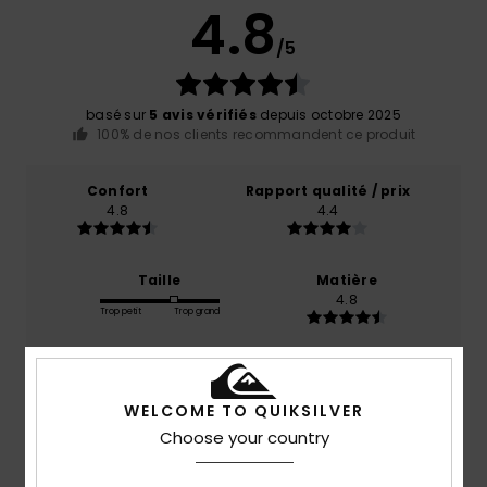
4.8
/5
basé sur
5 avis vérifiés
depuis octobre 2025
100% de nos clients recommandent ce produit
Confort
Rapport qualité / prix
4.8
4.4
Taille
Matière
4.8
Trop petit
Trop grand
Coloris
4.8
WELCOME TO QUIKSILVER
Choose your country