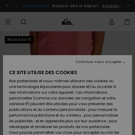
Passer
à
atuits
Se connecter / s'inscrire
YOUNG GUNS
Radical dès le départ.
Acheter maint
l'information
sur
le
produit
NOUVEAUTÉ
Accéder à
HOMME
Vêtements
Vêtements
Shop
Surf
Snow
Outlet
ma
Shop
Shop
Homme
commande
Homme
Homme
GARÇON
Continuer sans accepter
Accessoires
Accessoires
Nouveautés
Livraison
Outlet
CE SITE UTILISE DES COOKIES
FEMME
Surf
Snow
Enfant
Shop
Shop
Nos partenaires et nous-mêmes utilisons des cookies ou
Retours
Chaussures
Chaussures
A
Enfant
Enfant
une technologie équivalente pour stocker et/ou accéder à
& Tongs
& Tongs
Découvrir
SURF
des informations sur votre appareil. Ces informations
Outlet
personnelles (comme vos données de navigation et votre
Paiement
Femme
adresse IP) peuvent être utilisées pour vous présenter des
SNOW
Highlights
Snow
publications et du contenu personnalisés ; pour mesurer la
Surf
Surf
Snow
Shop
Carte
performance publicitaire et du contenu ; pour personnaliser
Femme
Cadeau
les publicités ; et en apprendre plus sur leur audience ; pour
OUTLET
développer et améliorer les produits de nos partenaires.
Communauté
Snow
Snow
Vous pouvez paramétrer vos choix pour accepter ou non les