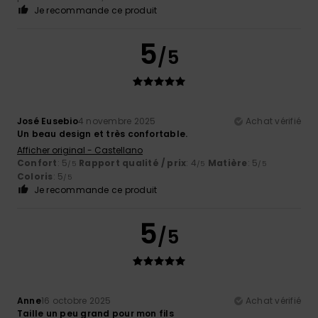
Je recommande ce produit
5
/5
José Eusebio
4 novembre 2025
Achat vérifié
Un beau design et très confortable.
Afficher original - Castellano
Confort
: 5
Rapport qualité / prix
: 4
Matière
: 5
/5
/5
/5
Coloris
: 5
/5
Je recommande ce produit
5
/5
Anne
16 octobre 2025
Achat vérifié
Taille un peu grand pour mon fils