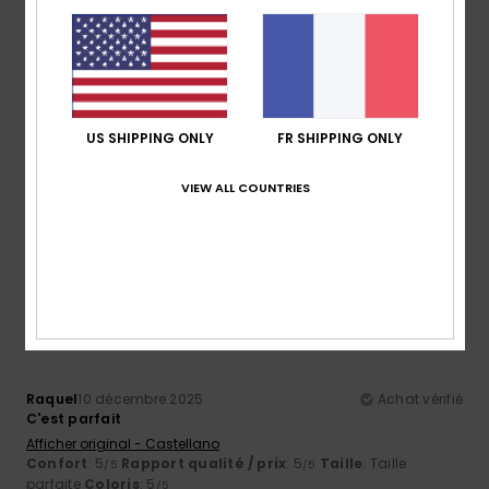
5
/5
SILVIA
25 décembre 2025
Achat vérifié
US SHIPPING ONLY
FR SHIPPING ONLY
Un produit alliant design et qualité
Afficher original - Castellano
Confort
: 5
Rapport qualité / prix
: 5
Taille
: Taille
VIEW ALL COUNTRIES
/5
/5
parfaite
Matière
: 5
Coloris
: 5
/5
/5
Je recommande ce produit
5
/5
Raquel
10 décembre 2025
Achat vérifié
C'est parfait
Afficher original - Castellano
Confort
: 5
Rapport qualité / prix
: 5
Taille
: Taille
/5
/5
parfaite
Coloris
: 5
/5