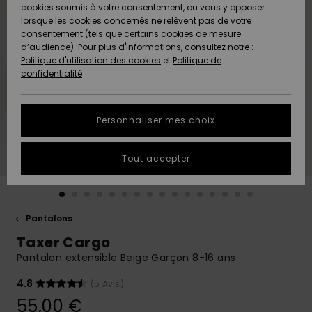
Quiksilver
A
cookies soumis à votre consentement, ou vous y opposer
Freedom
AIDE &
Découvrir
lorsque les cookies concernés ne relèvent pas de votre
CONTACT
consentement (tels que certains cookies de mesure
Nouveautés
Nouveautés
d’audience). Pour plus d'informations, consultez notre :
Protection
Politique d'utilisation des cookies
et
Politique de
des
Communauté
MAGASINS
confidentialité
données
A
A
Découvrir
Découvrir
QUIKSILVER
Guide des
APP
Personnaliser mes choix
tailles
LISTE DE
Tout accepter
SOUHAITS
Démarrez
une
conversation
pour
obtenir la
Pantalons
réponse la
Taxer Cargo
plus rapide
à votre
Pantalon extensible Beige Garçon 8-16 ans
question.
4.8
(5 Avis)
Démarrer
une
55,00 €
conversation