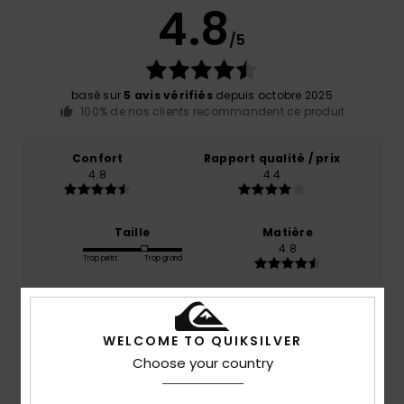
4.8
/5
basé sur
5 avis vérifiés
depuis octobre 2025
100% de nos clients recommandent ce produit
Confort
Rapport qualité / prix
4.8
4.4
Taille
Matière
4.8
Trop petit
Trop grand
Coloris
4.8
WELCOME TO QUIKSILVER
Choose your country