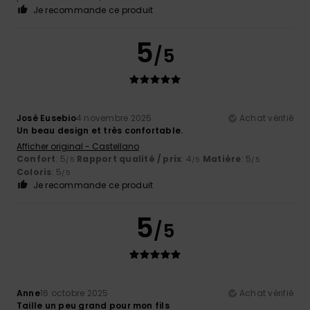
Je recommande ce produit
5
/5
José Eusebio
4 novembre 2025
Achat vérifié
Un beau design et très confortable.
Afficher original - Castellano
Confort
: 5
Rapport qualité / prix
: 4
Matière
: 5
/5
/5
/5
Coloris
: 5
/5
Je recommande ce produit
5
/5
Anne
16 octobre 2025
Achat vérifié
Taille un peu grand pour mon fils