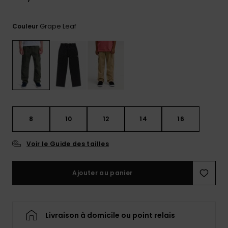
Trouvez
des
Grape Leaf
Couleur
réponses
aux
questions
les plus
fréquentes
et notre
formulaire
de
contact.
8
10
12
14
16
Consulter
la FAQ
Voir le Guide des tailles
Ajouter au panier
Livraison à domicile ou point relais