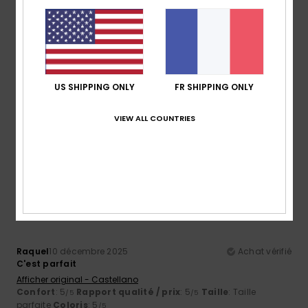
5
/5
SILVIA
25 décembre 2025
Achat vérifié
US SHIPPING ONLY
FR SHIPPING ONLY
Un produit alliant design et qualité
Afficher original - Castellano
Confort
: 5
Rapport qualité / prix
: 5
Taille
: Taille
VIEW ALL COUNTRIES
/5
/5
parfaite
Matière
: 5
Coloris
: 5
/5
/5
Je recommande ce produit
5
/5
Raquel
10 décembre 2025
Achat vérifié
C'est parfait
Afficher original - Castellano
Confort
: 5
Rapport qualité / prix
: 5
Taille
: Taille
/5
/5
parfaite
Coloris
: 5
/5