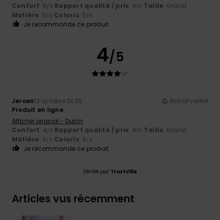
Confort
: 5
Rapport qualité / prix
: 4
Taille
: Grand
/5
/5
Matière
: 5
Coloris
: 5
/5
/5
Je recommande ce produit
4
/5
Jeroen
13 octobre 2025
Achat vérifié
Produit en ligne
Afficher original - Dutch
Confort
: 4
Rapport qualité / prix
: 4
Taille
: Grand
/5
/5
Matière
: 4
Coloris
: 4
/5
/5
Je recommande ce produit
Vérifié par
TrustVille
Articles vus récemment