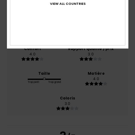
3.0
VIEW ALL COUNTRIES
/5
basé sur
1 avis vérifiés
depuis octobre 2025
0% de nos clients recommandent ce produit
Confort
Rapport qualité / prix
4.0
3.0
Taille
Matière
4.0
Trop petit
Trop grand
Coloris
3.0