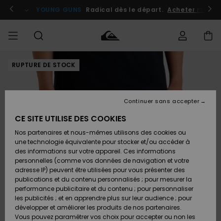
Passer
à
atuits
Se connecter / s'inscrire
YOUNG GUNS
Radical dès le départ.
Acheter maint
l'information
sur
le
produit
RUPTURE DE STOCK
Accéder à
HOMME
Vêtements
Vêtements
Shop
Surf
Snow
Outlet
ma
Shop
Shop
Homme
commande
Homme
Homme
GARÇON
Continuer sans accepter
Accessoires
Accessoires
Nouveautés
Livraison
Outlet
CE SITE UTILISE DES COOKIES
FEMME
Surf
Snow
Enfant
Shop
Shop
Nos partenaires et nous-mêmes utilisons des cookies ou
Retours
Chaussures
Chaussures
A
Enfant
Enfant
une technologie équivalente pour stocker et/ou accéder à
& Tongs
& Tongs
Découvrir
SURF
des informations sur votre appareil. Ces informations
Outlet
personnelles (comme vos données de navigation et votre
Paiement
Femme
adresse IP) peuvent être utilisées pour vous présenter des
SNOW
Highlights
Snow
publications et du contenu personnalisés ; pour mesurer la
Surf
Surf
Snow
Shop
Carte
performance publicitaire et du contenu ; pour personnaliser
Femme
Cadeau
les publicités ; et en apprendre plus sur leur audience ; pour
OUTLET
développer et améliorer les produits de nos partenaires.
Communauté
Snow
Snow
Vous pouvez paramétrer vos choix pour accepter ou non les