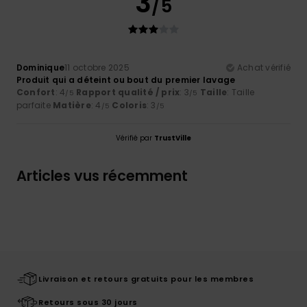
3
/5
Dominique
11 octobre 2025
Achat vérifié
Produit qui a déteint ou bout du premier lavage
Confort
: 4
Rapport qualité / prix
: 3
Taille
: Taille
/5
/5
parfaite
Matière
: 4
Coloris
: 3
/5
/5
Vérifié par
TrustVille
Articles vus récemment
Livraison et retours gratuits pour les membres
Retours sous 30 jours