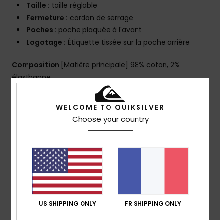
Taille :
taille réglable
Fermeture :
cordon de serrage
Poches :
poche plaquée à l'avant
Logotage :
Étiquette tissée sur la poche arrière
Composition
[Matière principale] 98% coton, 2%
élasthanne
Traçabilité du produit (Loi Agec)
WELCOME TO QUIKSILVER
Choose your country
Livraison & Retours
Avis clients
US SHIPPING ONLY
FR SHIPPING ONLY
Note moyenne