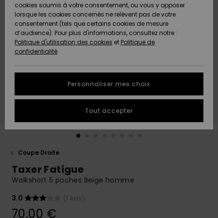
Quiksilver
A
cookies soumis à votre consentement, ou vous y opposer
Freedom
AIDE &
Découvrir
lorsque les cookies concernés ne relèvent pas de votre
CONTACT
consentement (tels que certains cookies de mesure
Nouveautés
Nouveautés
d’audience). Pour plus d'informations, consultez notre :
Protection
Politique d'utilisation des cookies
et
Politique de
des
Communauté
MAGASINS
confidentialité
données
A
A
Découvrir
Découvrir
QUIKSILVER
Guide des
APP
Personnaliser mes choix
tailles
LISTE DE
Tout accepter
SOUHAITS
Démarrez
une
conversation
pour
obtenir la
Coupe Droite
réponse la
Taxer Fatigue
plus rapide
à votre
Walkshort 5 poches Beige homme
question.
3.0
(1 Avis)
Démarrer
une
70,00 €
conversation