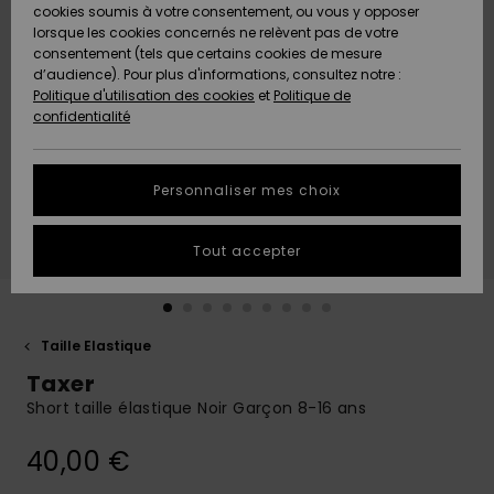
Quiksilver
A
cookies soumis à votre consentement, ou vous y opposer
Freedom
AIDE &
Découvrir
lorsque les cookies concernés ne relèvent pas de votre
CONTACT
consentement (tels que certains cookies de mesure
Nouveautés
Nouveautés
d’audience). Pour plus d'informations, consultez notre :
Protection
Politique d'utilisation des cookies
et
Politique de
des
Communauté
MAGASINS
confidentialité
données
A
A
Découvrir
Découvrir
QUIKSILVER
Guide des
APP
Personnaliser mes choix
tailles
LISTE DE
Tout accepter
SOUHAITS
Démarrez
une
conversation
pour
obtenir la
Taille Elastique
réponse la
Taxer
plus rapide
à votre
Short taille élastique Noir Garçon 8-16 ans
question.
40,00 €
Démarrer
une
conversation