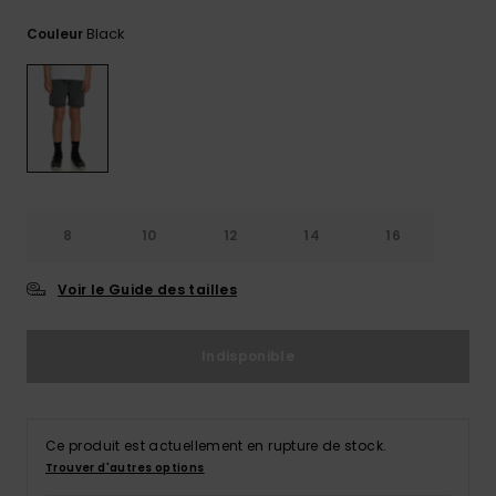
Trouvez
Black
Couleur
des
réponses
aux
questions
les plus
fréquentes
et notre
formulaire
de
contact.
8
10
12
14
16
Consulter
la FAQ
Voir le Guide des tailles
Indisponible
Ce produit est actuellement en rupture de stock.
Trouver d'autres options