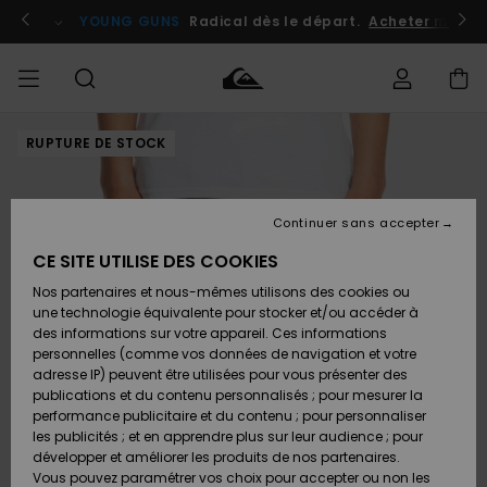
Passer
à
atuits
Se connecter / s'inscrire
YOUNG GUNS
Radical dès le départ.
Acheter maint
l'information
sur
le
produit
RUPTURE DE STOCK
Accéder à
HOMME
Vêtements
Vêtements
Shop
Surf
Snow
Outlet
ma
Shop
Shop
Homme
commande
Homme
Homme
GARÇON
Continuer sans accepter
Accessoires
Accessoires
Nouveautés
Livraison
Outlet
CE SITE UTILISE DES COOKIES
FEMME
Surf
Snow
Enfant
Shop
Shop
Nos partenaires et nous-mêmes utilisons des cookies ou
Retours
Chaussures
Chaussures
A
Enfant
Enfant
une technologie équivalente pour stocker et/ou accéder à
& Tongs
& Tongs
Découvrir
SURF
des informations sur votre appareil. Ces informations
Outlet
personnelles (comme vos données de navigation et votre
Paiement
Femme
adresse IP) peuvent être utilisées pour vous présenter des
SNOW
Highlights
Snow
publications et du contenu personnalisés ; pour mesurer la
Surf
Surf
Snow
Shop
Carte
performance publicitaire et du contenu ; pour personnaliser
Femme
Cadeau
les publicités ; et en apprendre plus sur leur audience ; pour
OUTLET
développer et améliorer les produits de nos partenaires.
Communauté
Snow
Snow
Vous pouvez paramétrer vos choix pour accepter ou non les