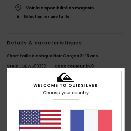
Voir la disponibilité en magasin
Sélectionnez une taille
Details & caractéristiques
Short taille élastique Noir Garçon 8-16 ans
Style
EQBWS03330
Code couleur
kvj0
Caractéristiques
WELCOME TO QUIKSILVER
Matière :
mélange de coton et élasthanne
Choose your country
délavage :
délavage acid wash à la javel pour un
look unique
Coupe :
coupe regular, classique et confortable
Longueur :
15"
taille :
taille élastique