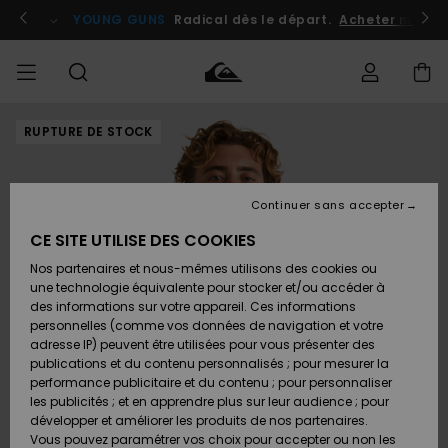
Passer
à
atuits
Se connecter / s'inscrire
YOUNG GUNS
Radical dès le départ.
Acheter maint
l'information
sur
le
produit
RUPTURE DE STOCK
Accéder à
HOMME
Vêtements
Vêtements
Shop
Surf
Snow
Outlet
ma
Shop
Shop
Homme
commande
Homme
Homme
GARÇON
Continuer sans accepter
Accessoires
Accessoires
Nouveautés
Livraison
Outlet
CE SITE UTILISE DES COOKIES
FEMME
Surf
Snow
Enfant
Shop
Shop
Nos partenaires et nous-mêmes utilisons des cookies ou
Retours
Chaussures
Chaussures
A
Enfant
Enfant
une technologie équivalente pour stocker et/ou accéder à
& Tongs
& Tongs
Découvrir
SURF
des informations sur votre appareil. Ces informations
Outlet
personnelles (comme vos données de navigation et votre
Paiement
Femme
adresse IP) peuvent être utilisées pour vous présenter des
SNOW
Highlights
Snow
publications et du contenu personnalisés ; pour mesurer la
Surf
Surf
Snow
Shop
Carte
performance publicitaire et du contenu ; pour personnaliser
Femme
Cadeau
les publicités ; et en apprendre plus sur leur audience ; pour
OUTLET
développer et améliorer les produits de nos partenaires.
Communauté
Snow
Snow
Vous pouvez paramétrer vos choix pour accepter ou non les