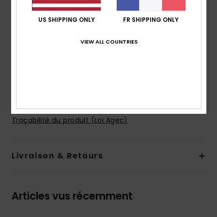
coupe :
coupe regular
Encolure :
col de chemise
US SHIPPING ONLY
FR SHIPPING ONLY
Poches : poche poitrine
VIEW ALL COUNTRIES
Manches :
manches courtes
Fermeture :
fermeture boutonnée
Logo :
logo Quiksilver
Autres caractéristiques :
imprimé héritage
Composition
[Matière principale] 100% Coton Bio
Traçabilité du produit (Loi Agec)
Livraison & Retours
Articles vus récemment