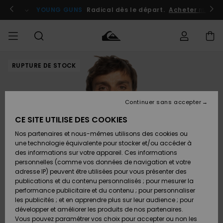
Passer
à
atuits
Se connecter / s'inscrire
YOUNG GUNS
Radical dès le départ.
Acheter maint
l'information
sur
le
produit
RUPTURE DE STOCK
Accéder à
HOMME
Vêtements
Vêtements
Shop
Surf
Snow
Outlet
ma
Shop
Shop
Homme
commande
Homme
Homme
GARÇON
Continuer sans accepter
Accessoires
Accessoires
Nouveautés
Livraison
Outlet
CE SITE UTILISE DES COOKIES
FEMME
Surf
Snow
Enfant
Shop
Shop
Nos partenaires et nous-mêmes utilisons des cookies ou
Retours
Chaussures
Chaussures
A
Enfant
Enfant
une technologie équivalente pour stocker et/ou accéder à
& Tongs
& Tongs
Découvrir
SURF
des informations sur votre appareil. Ces informations
Outlet
personnelles (comme vos données de navigation et votre
Paiement
Femme
adresse IP) peuvent être utilisées pour vous présenter des
SNOW
Highlights
Snow
publications et du contenu personnalisés ; pour mesurer la
Surf
Surf
Snow
Shop
Carte
performance publicitaire et du contenu ; pour personnaliser
Femme
Cadeau
les publicités ; et en apprendre plus sur leur audience ; pour
OUTLET
développer et améliorer les produits de nos partenaires.
Communauté
Snow
Snow
Vous pouvez paramétrer vos choix pour accepter ou non les