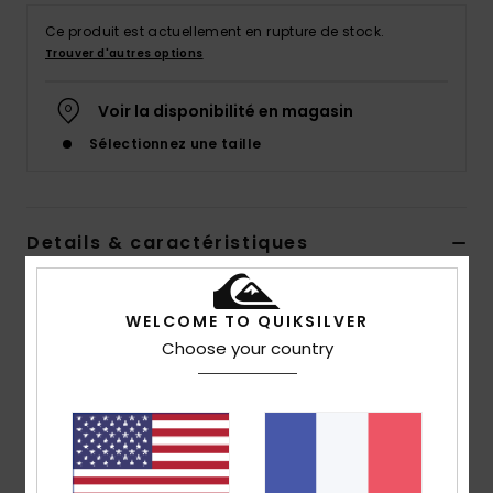
Ce produit est actuellement en rupture de stock.
Trouver d'autres options
Voir la disponibilité en magasin
Sélectionnez une taille
Details & caractéristiques
Chemise manches courtes Gris Homme
WELCOME TO QUIKSILVER
Style
EQYWT04463
Code couleur
sfv6
Choose your country
Caractéristiques
Matière écoresponsable :
coton biologique [108
g/m²]
Traitement :
modèle délavé