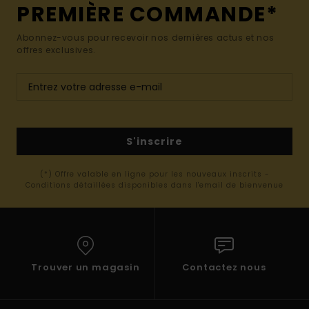
PREMIÈRE COMMANDE*
Abonnez-vous pour recevoir nos dernières actus et nos
offres exclusives.
S'inscrire
(*) Offre valable en ligne pour les nouveaux inscrits -
Conditions détaillées disponibles dans l'email de bienvenue
Trouver un magasin
Contactez nous