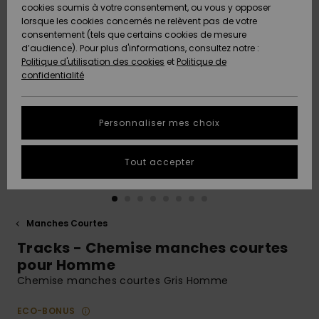
Quiksilver
A
cookies soumis à votre consentement, ou vous y opposer
Freedom
AIDE &
Découvrir
lorsque les cookies concernés ne relèvent pas de votre
CONTACT
consentement (tels que certains cookies de mesure
Nouveautés
Nouveautés
d’audience). Pour plus d'informations, consultez notre :
Protection
Politique d'utilisation des cookies
et
Politique de
des
Communauté
MAGASINS
confidentialité
données
A
A
Découvrir
Découvrir
QUIKSILVER
Guide des
APP
Personnaliser mes choix
tailles
LISTE DE
Tout accepter
SOUHAITS
Démarrez
une
conversation
pour
obtenir la
Manches Courtes
réponse la
Tracks - Chemise manches courtes
plus rapide
à votre
pour Homme
question.
Chemise manches courtes Gris Homme
Démarrer
une
ECO-BONUS
conversation