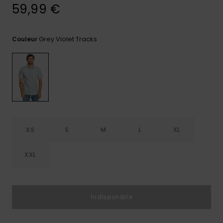
59,99 €
Trouvez
des
réponses
Grey Violet Tracks
Couleur
aux
questions
les plus
fréquentes
et notre
formulaire
de
contact.
Consulter
la FAQ
XS
S
M
L
XL
XXL
Indisponible