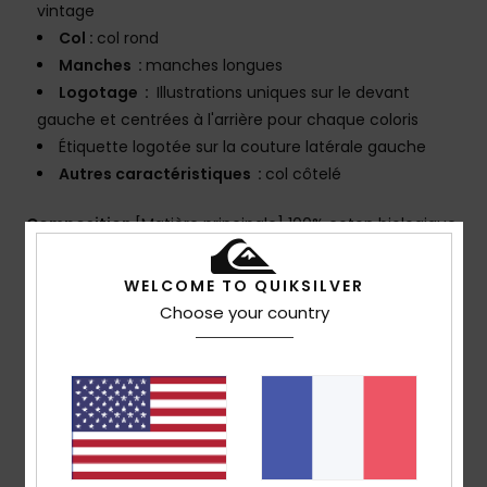
vintage
Col :
col rond
Manches :
manches longues
Logotage :
Illustrations uniques sur le devant
gauche et centrées à l'arrière pour chaque coloris
Étiquette logotée sur la couture latérale gauche
Autres caractéristiques :
col côtelé
Composition
[Matière principale] 100% coton biologique
Traçabilité du produit (Loi Agec)
WELCOME TO QUIKSILVER
Choose your country
Livraison & Retours
Avis clients