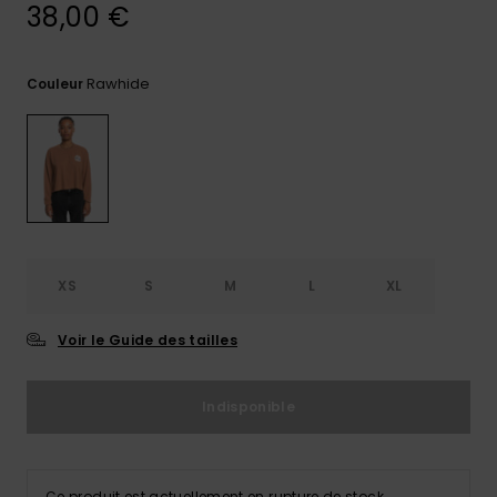
38,00 €
Trouvez
des
réponses
Rawhide
Couleur
aux
questions
les plus
fréquentes
et notre
formulaire
de
contact.
Consulter
XS
S
M
L
XL
la FAQ
Voir le Guide des tailles
Indisponible
Ce produit est actuellement en rupture de stock.