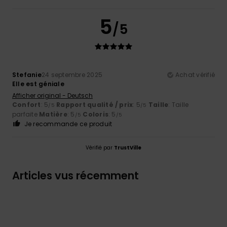
5
/5
Stefanie
24 septembre 2025
Achat vérifié
Elle est géniale
Afficher original - Deutsch
Confort
: 5
Rapport qualité / prix
: 5
Taille
: Taille
/5
/5
parfaite
Matière
: 5
Coloris
: 5
/5
/5
Je recommande ce produit
Vérifié par
TrustVille
Articles vus récemment