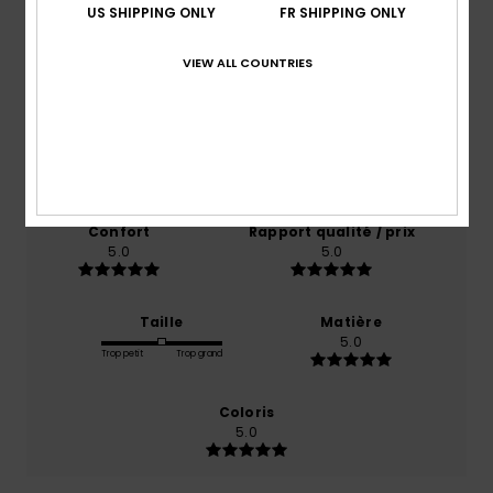
US SHIPPING ONLY
FR SHIPPING ONLY
Note moyenne
5.0
VIEW ALL COUNTRIES
/5
basé sur
1 avis vérifiés
depuis septembre 2025
100% de nos clients recommandent ce produit
Confort
Rapport qualité / prix
5.0
5.0
Taille
Matière
5.0
Trop petit
Trop grand
Coloris
5.0