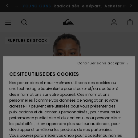
Passer
à
atuits
Se connecter / s'inscrire
YOUNG GUNS
Radical dès le départ.
Acheter maint
l'information
sur
le
produit
RUPTURE DE STOCK
Accéder à
HOMME
Vêtements
Vêtements
Shop
Surf
Snow
Outlet
ma
Shop
Shop
Homme
commande
Homme
Homme
GARÇON
Continuer sans accepter
Accessoires
Accessoires
Nouveautés
Livraison
Outlet
CE SITE UTILISE DES COOKIES
FEMME
Surf
Snow
Enfant
Shop
Shop
Nos partenaires et nous-mêmes utilisons des cookies ou
Retours
Chaussures
Chaussures
A
Enfant
Enfant
une technologie équivalente pour stocker et/ou accéder à
& Tongs
& Tongs
Découvrir
SURF
des informations sur votre appareil. Ces informations
Outlet
personnelles (comme vos données de navigation et votre
Paiement
Femme
adresse IP) peuvent être utilisées pour vous présenter des
SNOW
Highlights
Snow
publications et du contenu personnalisés ; pour mesurer la
Surf
Surf
Snow
Shop
Carte
performance publicitaire et du contenu ; pour personnaliser
Femme
Cadeau
les publicités ; et en apprendre plus sur leur audience ; pour
OUTLET
développer et améliorer les produits de nos partenaires.
Communauté
Snow
Snow
Vous pouvez paramétrer vos choix pour accepter ou non les