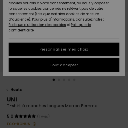
Quiksilver
A
cookies soumis à votre consentement, ou vous y opposer
Freedom
AIDE &
Découvrir
lorsque les cookies concernés ne relèvent pas de votre
CONTACT
consentement (tels que certains cookies de mesure
Nouveautés
Nouveautés
d’audience). Pour plus d'informations, consultez notre :
Protection
Politique d'utilisation des cookies
et
Politique de
des
Communauté
MAGASINS
confidentialité
données
A
A
Découvrir
Découvrir
QUIKSILVER
Guide des
APP
Personnaliser mes choix
tailles
LISTE DE
Tout accepter
SOUHAITS
Démarrez
une
conversation
pour
obtenir la
Hauts
réponse la
UNI
plus rapide
à votre
T-shirt à manches longues Marron Femme
question.
5.0
(1 Avis)
Démarrer
une
ECO-BONUS
conversation