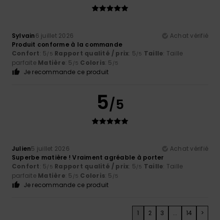
Sylvain
6 juillet 2026
Achat vérifié
Produit conforme à la commande
Confort
: 5
Rapport qualité / prix
: 5
Taille
: Taille
/5
/5
parfaite
Matière
: 5
Coloris
: 5
/5
/5
Je recommande ce produit
5
/5
Julien
5 juillet 2026
Achat vérifié
Superbe matière ! Vraiment agréable à porter
Confort
: 5
Rapport qualité / prix
: 5
Taille
: Taille
/5
/5
parfaite
Matière
: 5
Coloris
: 5
/5
/5
Je recommande ce produit
1
2
3
...
14
>