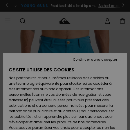
Passer
à
atuits
Se connecter / s'inscrire
YOUNG GUNS
Radical dès le départ.
Acheter maint
l'information
sur
le
produit
Accéder à
HOMME
Vêtements
Vêtements
Shop
Surf
Snow
Outlet
ma
Shop
Shop
Homme
commande
Homme
Homme
GARÇON
Continuer sans accepter
Accessoires
Accessoires
Nouveautés
Livraison
Outlet
CE SITE UTILISE DES COOKIES
FEMME
Surf
Snow
Enfant
Shop
Shop
Nos partenaires et nous-mêmes utilisons des cookies ou
Retours
Chaussures
Chaussures
A
Enfant
Enfant
une technologie équivalente pour stocker et/ou accéder à
& Tongs
& Tongs
Découvrir
SURF
des informations sur votre appareil. Ces informations
Outlet
personnelles (comme vos données de navigation et votre
Paiement
Femme
adresse IP) peuvent être utilisées pour vous présenter des
SNOW
Highlights
Snow
publications et du contenu personnalisés ; pour mesurer la
Surf
Surf
Snow
Shop
Carte
performance publicitaire et du contenu ; pour personnaliser
Femme
Cadeau
les publicités ; et en apprendre plus sur leur audience ; pour
OUTLET
développer et améliorer les produits de nos partenaires.
Communauté
Snow
Snow
Vous pouvez paramétrer vos choix pour accepter ou non les