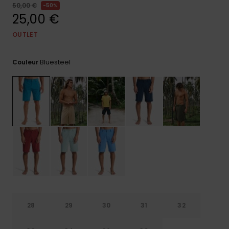
50,00 €
50%
Trouvez
25,00 €
des
réponses
OUTLET
aux
questions
les plus
Bluesteel
Couleur
fréquentes
et notre
formulaire
de
contact.
Consulter
la FAQ
28
29
30
31
32