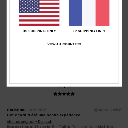
4
/5
US SHIPPING ONLY
FR SHIPPING ONLY
VIEW ALL COUNTRIES
John
11 juillet 2026
Achat vérifié
Bon produit pour le surf f'ete
Confort
: 4
Rapport qualité / prix
: 3
Taille
: Taille
/5
/5
parfaite
Matière
: 5
Coloris
: 4
/5
/5
Je recommande ce produit
5
/5
Christian
8 juillet 2026
Achat vérifié
Cet achat a été une bonne expérience
Afficher original - Deutsch
Rapport qualité / prix
: 5
Taille
: Taille parfaite
Matière
:
/5