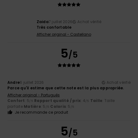
Zaida
7 juillet 2026
Achat vérifié
Très confortable
Afficher original - Castellano
5
/5
Andre
6 juillet 2026
Achat vérifié
Parce qu'il estime que cette note est la plus appropriée.
Afficher original - Português
Confort
: 5
Rapport qualité / prix
: 4
Taille
: Taille
/5
/5
parfaite
Matière
: 5
Coloris
: 5
/5
/5
Je recommande ce produit
5
/5