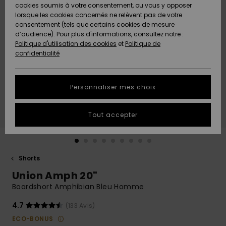
Quiksilver
A
cookies soumis à votre consentement, ou vous y opposer
Freedom
AIDE &
Découvrir
lorsque les cookies concernés ne relèvent pas de votre
CONTACT
consentement (tels que certains cookies de mesure
Nouveautés
Nouveautés
d’audience). Pour plus d'informations, consultez notre :
Protection
Politique d'utilisation des cookies
et
Politique de
des
Communauté
MAGASINS
confidentialité
données
A
A
Découvrir
Découvrir
QUIKSILVER
Guide des
APP
Personnaliser mes choix
tailles
LISTE DE
Tout accepter
SOUHAITS
Démarrez
une
conversation
pour
obtenir la
Shorts
réponse la
Union Amph 20"
plus rapide
à votre
Boardshort Amphibian Bleu Homme
question.
4.7
(133 Avis)
Démarrer
une
ECO-BONUS
conversation