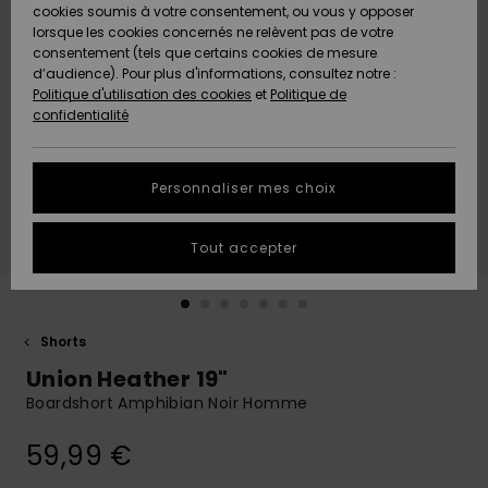
Quiksilver
A
cookies soumis à votre consentement, ou vous y opposer
Freedom
AIDE &
Découvrir
lorsque les cookies concernés ne relèvent pas de votre
CONTACT
consentement (tels que certains cookies de mesure
Nouveautés
Nouveautés
d’audience). Pour plus d'informations, consultez notre :
Protection
Politique d'utilisation des cookies
et
Politique de
des
Communauté
MAGASINS
confidentialité
données
A
A
Découvrir
Découvrir
QUIKSILVER
Guide des
APP
Personnaliser mes choix
tailles
LISTE DE
Tout accepter
SOUHAITS
Démarrez
une
conversation
pour
obtenir la
Shorts
réponse la
Union Heather 19"
plus rapide
à votre
Boardshort Amphibian Noir Homme
question.
59,99 €
Démarrer
une
conversation