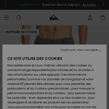
Passer
à
atuits
Se connecter / s'inscrire
YOUNG GUNS
Radical dès le départ.
Acheter maint
l'information
sur
le
produit
RUPTURE DE STOCK
Accéder à
HOMME
Vêtements
Vêtements
Shop
Surf
Snow
Outlet
ma
Shop
Shop
Homme
commande
Homme
Homme
GARÇON
Continuer sans accepter
Accessoires
Accessoires
Nouveautés
Livraison
Outlet
CE SITE UTILISE DES COOKIES
FEMME
Surf
Snow
Enfant
Shop
Shop
Nos partenaires et nous-mêmes utilisons des cookies ou
Retours
Chaussures
Chaussures
A
Enfant
Enfant
une technologie équivalente pour stocker et/ou accéder à
& Tongs
& Tongs
Découvrir
SURF
des informations sur votre appareil. Ces informations
Outlet
personnelles (comme vos données de navigation et votre
Paiement
Femme
adresse IP) peuvent être utilisées pour vous présenter des
SNOW
Highlights
Snow
publications et du contenu personnalisés ; pour mesurer la
Surf
Surf
Snow
Shop
Carte
performance publicitaire et du contenu ; pour personnaliser
Femme
Cadeau
les publicités ; et en apprendre plus sur leur audience ; pour
OUTLET
développer et améliorer les produits de nos partenaires.
Communauté
Snow
Snow
Vous pouvez paramétrer vos choix pour accepter ou non les