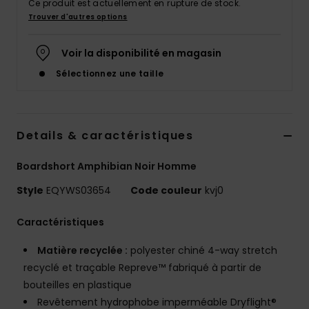
Ce produit est actuellement en rupture de stock.
Trouver d'autres options
Voir la disponibilité en magasin
Sélectionnez une taille
Details & caractéristiques
Boardshort Amphibian Noir Homme
Style
EQYWS03654
Code couleur
kvj0
Caractéristiques
Matière recyclée :
polyester chiné 4-way stretch
recyclé et traçable Repreve™ fabriqué à partir de
bouteilles en plastique
Revêtement hydrophobe imperméable Dryflight®