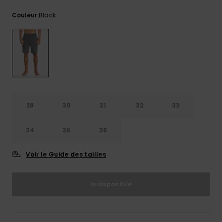
Trouvez
Black
Couleur
des
réponses
aux
questions
les plus
fréquentes
et notre
formulaire
de
contact.
28
30
31
32
33
Consulter
la FAQ
34
36
38
Voir le Guide des tailles
Indisponible