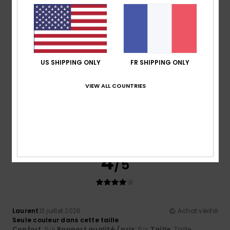
Confort
: 5
Rapport qualité / prix
: 4
Taille
: Taille
/5
/5
parfaite
Matière
: 5
Coloris
: 5
/5
/5
Je recommande ce produit
4
/5
US SHIPPING ONLY
FR SHIPPING ONLY
VIEW ALL COUNTRIES
Regis
14 juillet 2026
Achat vérifié
Ça n’est pas un vrai maillot et ceci n’était pas soldé
Confort
: 4
Rapport qualité / prix
: 3
Taille
: Taille
/5
/5
parfaite
Matière
: 3
Coloris
: 4
/5
/5
4
/5
Laurent
13 juillet 2026
Achat vérifié
Seule couleur dans cette taille
Confort
: 5
Rapport qualité / prix
: 5
Taille
: Taille
/5
/5