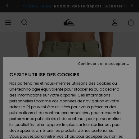
Passer
à
atuits
Se connecter / s'inscrire
YOUNG GUNS
Radical dès le départ.
Acheter maint
l'information
sur
le
produit
Accéder à
HOMME
Vêtements
Vêtements
Shop
Surf
Snow
Outlet
ma
Shop
Shop
Homme
commande
Homme
Homme
GARÇON
Continuer sans accepter
Accessoires
Accessoires
Nouveautés
Livraison
Outlet
CE SITE UTILISE DES COOKIES
FEMME
Surf
Snow
Enfant
Shop
Shop
Nos partenaires et nous-mêmes utilisons des cookies ou
Retours
Chaussures
Chaussures
A
Enfant
Enfant
une technologie équivalente pour stocker et/ou accéder à
& Tongs
& Tongs
Découvrir
SURF
des informations sur votre appareil. Ces informations
Outlet
personnelles (comme vos données de navigation et votre
Paiement
Femme
adresse IP) peuvent être utilisées pour vous présenter des
SNOW
Highlights
Snow
publications et du contenu personnalisés ; pour mesurer la
Surf
Surf
Snow
Shop
Carte
performance publicitaire et du contenu ; pour personnaliser
Femme
Cadeau
les publicités ; et en apprendre plus sur leur audience ; pour
OUTLET
développer et améliorer les produits de nos partenaires.
Communauté
Snow
Snow
Vous pouvez paramétrer vos choix pour accepter ou non les