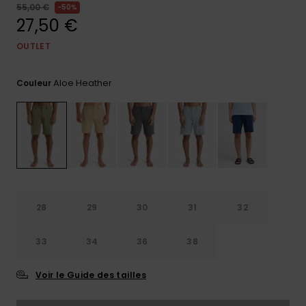
55,00 €
50%
Trouvez
27,50 €
des
réponses
OUTLET
aux
questions
les plus
Aloe Heather
Couleur
fréquentes
et notre
formulaire
de
contact.
Consulter
la FAQ
28
29
30
31
32
33
34
36
38
Voir le Guide des tailles