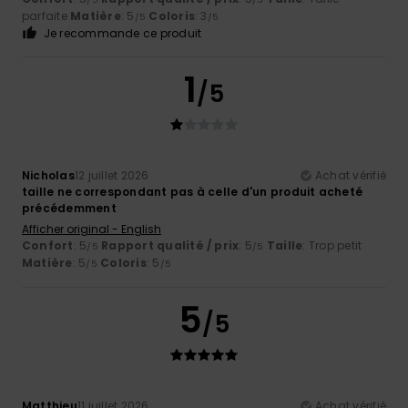
parfaite
Matière
: 5
Coloris
: 3
/5
/5
Je recommande ce produit
1
/5
Nicholas
12 juillet 2026
Achat vérifié
taille ne correspondant pas à celle d'un produit acheté
précédemment
Afficher original - English
Confort
: 5
Rapport qualité / prix
: 5
Taille
: Trop petit
/5
/5
Matière
: 5
Coloris
: 5
/5
/5
5
/5
Matthieu
11 juillet 2026
Achat vérifié