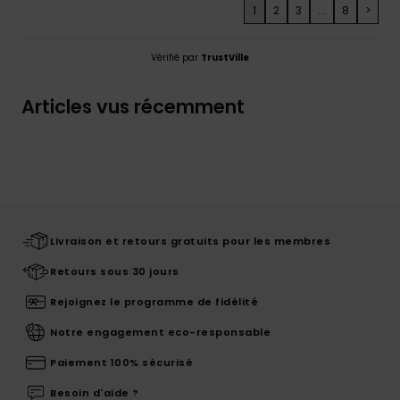
1
2
3
...
8
>
Vérifié par
TrustVille
Articles vus récemment
Livraison et retours gratuits pour les membres
Retours sous 30 jours
Rejoignez le programme de fidélité
Notre engagement eco-responsable
Paiement 100% sécurisé
Besoin d'aide ?