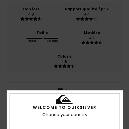
Confort
Rapport qualité / prix
4.8
4.4
Taille
Matière
4.7
Trop petit
Trop grand
Coloris
4.5
5
/5
WELCOME TO QUIKSILVER
Choose your country
Pascal
17 juillet 2026
Achat vérifié
Impeccable