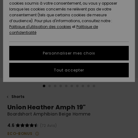
Quiksilver
A
cookies soumis à votre consentement, ou vous y opposer
Freedom
AIDE &
Découvrir
lorsque les cookies concernés ne relèvent pas de votre
CONTACT
consentement (tels que certains cookies de mesure
Nouveautés
Nouveautés
d’audience). Pour plus d'informations, consultez notre :
Protection
Politique d'utilisation des cookies
et
Politique de
des
Communauté
MAGASINS
confidentialité
données
A
A
Découvrir
Découvrir
QUIKSILVER
Guide des
APP
Personnaliser mes choix
tailles
LISTE DE
Tout accepter
SOUHAITS
Démarrez
une
conversation
pour
obtenir la
Shorts
réponse la
Union Heather Amph 19"
plus rapide
à votre
Boardshort Amphibian Beige Homme
question.
4.6
(72 Avis)
Démarrer
une
ECO-BONUS
conversation