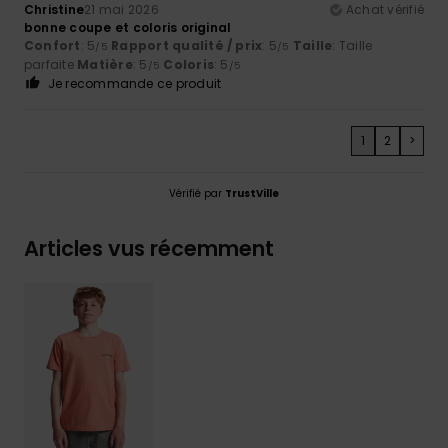
Christine
21 mai 2026
Achat vérifié
bonne coupe et coloris original
Confort
: 5
Rapport qualité / prix
: 5
Taille
: Taille
/5
/5
parfaite
Matière
: 5
Coloris
: 5
/5
/5
Je recommande ce produit
1
2
>
Vérifié par
TrustVille
Articles vus récemment