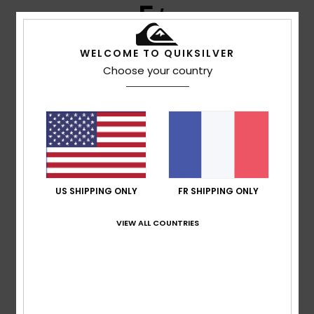
5
/5
WELCOME TO QUIKSILVER
Choose your country
Nathalie
8 juillet 2026
Achat vérifié
Le dessin est très beau et chouette à accorder avec
d’autres articles de la saison.
Confort
: 5
Rapport qualité / prix
: 5
Taille
: Taille
/5
/5
parfaite
Matière
: 5
Coloris
: 5
/5
/5
Je recommande ce produit
4
/5
US SHIPPING ONLY
FR SHIPPING ONLY
VIEW ALL COUNTRIES
Mederic
2 juillet 2026
Achat vérifié
Promo un peu faible
Confort
: 4
Rapport qualité / prix
: 4
Matière
: 4
/5
/5
/5
Coloris
: 4
/5