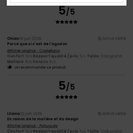
5
/5
Ohian
29 juin 2026
Achat vérifié
Parce que si c'est de l'agodon
Afficher original - Castellano
Confort
: 5
Rapport qualité / prix
: 5
Taille
: Trop grand
/5
/5
Matière
: 5
Coloris
: 5
/5
/5
Je recommande ce produit
5
/5
Liliana
22 juin 2026
Achat vérifié
En raison de la matière et du design
Afficher original - Português
Confort
: 5
Rapport qualité / prix
: 5
Taille
: Trop grand
/5
/5