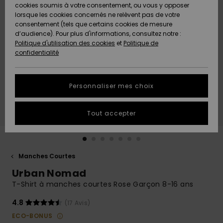
Quiksilver
A
cookies soumis à votre consentement, ou vous y opposer
Freedom
AIDE &
Découvrir
lorsque les cookies concernés ne relèvent pas de votre
CONTACT
consentement (tels que certains cookies de mesure
Nouveautés
Nouveautés
d’audience). Pour plus d'informations, consultez notre :
Protection
Politique d'utilisation des cookies
et
Politique de
des
Communauté
MAGASINS
confidentialité
données
A
A
Découvrir
Découvrir
QUIKSILVER
Guide des
APP
Personnaliser mes choix
tailles
LISTE DE
Tout accepter
SOUHAITS
Démarrez
une
conversation
pour
obtenir la
Manches Courtes
réponse la
Urban Nomad
plus rapide
à votre
T-Shirt à manches courtes Rose Garçon 8-16 ans
question.
4.8
(17 Avis)
Démarrer
une
ECO-BONUS
conversation