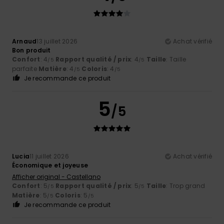
Arnaud
13 juillet 2026
Achat vérifié
Bon produit
Confort
: 4
Rapport qualité / prix
: 4
Taille
: Taille
/5
/5
parfaite
Matière
: 4
Coloris
: 4
/5
/5
Je recommande ce produit
5
/5
Lucia
11 juillet 2026
Achat vérifié
Économique et joyeuse
Afficher original - Castellano
Confort
: 5
Rapport qualité / prix
: 5
Taille
: Trop grand
/5
/5
Matière
: 5
Coloris
: 5
/5
/5
Je recommande ce produit