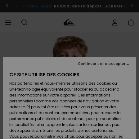
Passer
à
atuits
Se connecter / s'inscrire
YOUNG GUNS
Radical dès le départ.
Acheter maint
l'information
sur
le
produit
Accéder à
HOMME
Vêtements
Vêtements
Shop
Surf
Snow
Outlet
ma
Shop
Shop
Homme
commande
Homme
Homme
GARÇON
Continuer sans accepter
Accessoires
Accessoires
Nouveautés
Livraison
Outlet
CE SITE UTILISE DES COOKIES
FEMME
Surf
Snow
Enfant
Shop
Shop
Nos partenaires et nous-mêmes utilisons des cookies ou
Retours
Chaussures
Chaussures
A
Enfant
Enfant
une technologie équivalente pour stocker et/ou accéder à
& Tongs
& Tongs
Découvrir
SURF
des informations sur votre appareil. Ces informations
Outlet
personnelles (comme vos données de navigation et votre
Paiement
Femme
adresse IP) peuvent être utilisées pour vous présenter des
SNOW
Highlights
Snow
publications et du contenu personnalisés ; pour mesurer la
Surf
Surf
Snow
Shop
Carte
performance publicitaire et du contenu ; pour personnaliser
Femme
Cadeau
les publicités ; et en apprendre plus sur leur audience ; pour
OUTLET
développer et améliorer les produits de nos partenaires.
Communauté
Snow
Snow
Vous pouvez paramétrer vos choix pour accepter ou non les