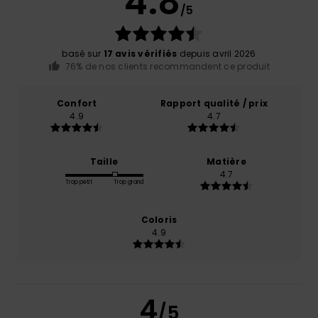
4.8
/5
basé sur
17 avis vérifiés
depuis avril 2026
76% de nos clients recommandent ce produit
Confort
Rapport qualité / prix
4.9
4.7
Taille
Matière
4.7
Trop petit
Trop grand
Coloris
4.9
4
/5