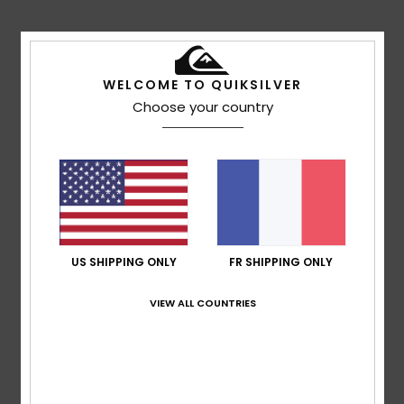
Avis clients
WELCOME TO QUIKSILVER
Note moyenne
Choose your country
5.0
/5
basé sur
3 avis vérifiés
depuis novembre 2025
33% de nos clients recommandent ce produit
US SHIPPING ONLY
FR SHIPPING ONLY
Confort
Rapport qualité / prix
5.0
5.0
VIEW ALL COUNTRIES
Taille
Matière
5.0
Trop petit
Trop grand