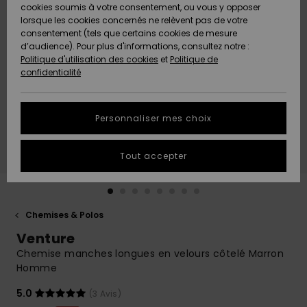
Quiksilver
A
cookies soumis à votre consentement, ou vous y opposer
Freedom
AIDE &
Découvrir
lorsque les cookies concernés ne relèvent pas de votre
CONTACT
consentement (tels que certains cookies de mesure
Nouveautés
Nouveautés
d’audience). Pour plus d'informations, consultez notre :
Protection
Politique d'utilisation des cookies
et
Politique de
des
Communauté
MAGASINS
confidentialité
données
A
A
Découvrir
Découvrir
QUIKSILVER
Guide des
APP
Personnaliser mes choix
tailles
LISTE DE
Tout accepter
SOUHAITS
Démarrez
une
conversation
pour
obtenir la
Chemises & Polos
réponse la
Venture
plus rapide
à votre
Chemise manches longues en velours côtelé Marron
question.
Homme
Démarrer
5.0
(3 Avis)
une
conversation