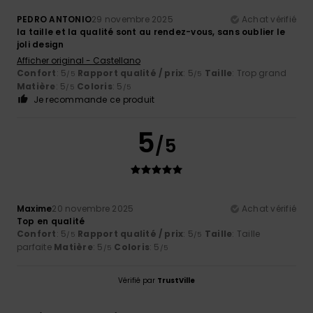
PEDRO ANTONIO
29 novembre 2025
Achat vérifié
la taille et la qualité sont au rendez-vous, sans oublier le
joli design
Afficher original - Castellano
Confort
: 5
Rapport qualité / prix
: 5
Taille
: Trop grand
/5
/5
Matière
: 5
Coloris
: 5
/5
/5
Je recommande ce produit
5
/5
Maxime
20 novembre 2025
Achat vérifié
Top en qualité
Confort
: 5
Rapport qualité / prix
: 5
Taille
: Taille
/5
/5
parfaite
Matière
: 5
Coloris
: 5
/5
/5
Vérifié par
TrustVille