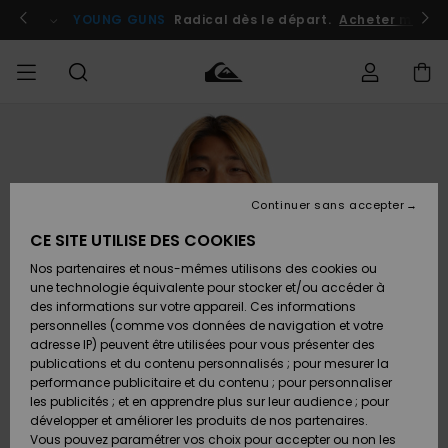
Passer
à
atuits
Se connecter / s'inscrire
YOUNG GUNS
Radical dès le départ.
Acheter maint
l'information
sur
le
produit
Accéder à
HOMME
Vêtements
Vêtements
Shop
Surf
Snow
Outlet
ma
Shop
Shop
Homme
commande
Homme
Homme
GARÇON
Continuer sans accepter
Accessoires
Accessoires
Nouveautés
Livraison
Outlet
CE SITE UTILISE DES COOKIES
FEMME
Surf
Snow
Enfant
Shop
Shop
Nos partenaires et nous-mêmes utilisons des cookies ou
Retours
Chaussures
Chaussures
A
Enfant
Enfant
une technologie équivalente pour stocker et/ou accéder à
& Tongs
& Tongs
Découvrir
SURF
des informations sur votre appareil. Ces informations
Outlet
personnelles (comme vos données de navigation et votre
Paiement
Femme
adresse IP) peuvent être utilisées pour vous présenter des
SNOW
Highlights
Snow
publications et du contenu personnalisés ; pour mesurer la
Surf
Surf
Snow
Shop
Carte
performance publicitaire et du contenu ; pour personnaliser
Femme
Cadeau
les publicités ; et en apprendre plus sur leur audience ; pour
OUTLET
développer et améliorer les produits de nos partenaires.
Communauté
Snow
Snow
Vous pouvez paramétrer vos choix pour accepter ou non les