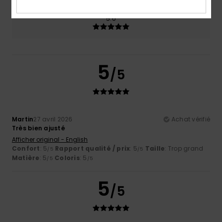
Coloris
5.0
5
/5
Martin
27 avril 2026
Achat vérifié
Très bien ajusté
Afficher original - English
Confort
: 5
Rapport qualité / prix
: 5
Taille
: Trop grand
/5
/5
Matière
: 5
Coloris
: 5
/5
/5
5
/5