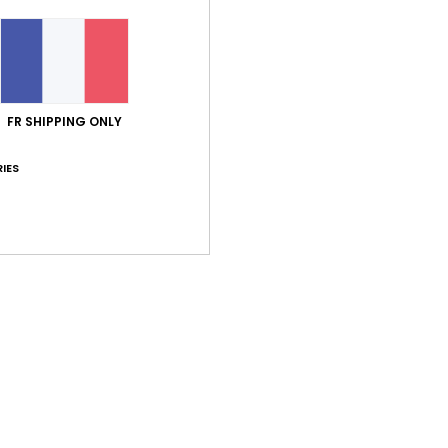
Traça
Livr
FR SHIPPING ONLY
IES
Note moyenne
4.0
/5
basé sur
1 avis vérifiés
depuis février 2026
100% de nos clients recommandent ce produit
port qualité / prix
Taille
Matiè