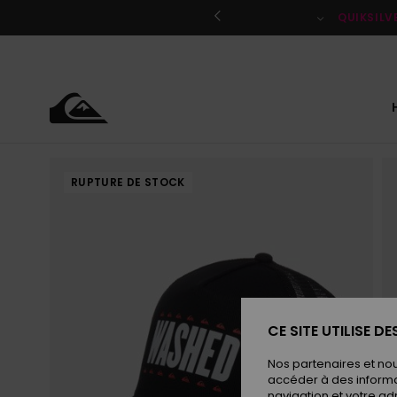
Passer
à
QUIKSILV
l'information
sur
le
produit
RUPTURE DE STOCK
CE SITE UTILISE D
Nos partenaires et no
accéder à des informa
navigation et votre ad