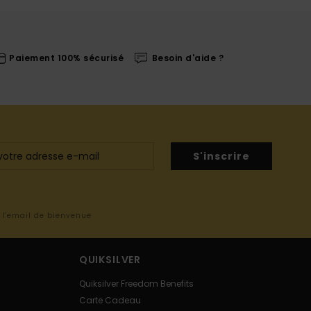
Paiement 100% sécurisé
Besoin d'aide ?
S'inscrire
s l'email de bienvenue
QUIKSILVER
Quiksilver Freedom Benefits
Carte Cadeau