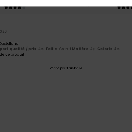
4.0
4.0
Trop petit
Trop grand
2026
 Castellano
ort qualité / prix
: 4
Taille
: Grand
Matière
: 4
Coloris
: 4
/5
/5
/5
e ce produit
Vérifié par
TrustVille