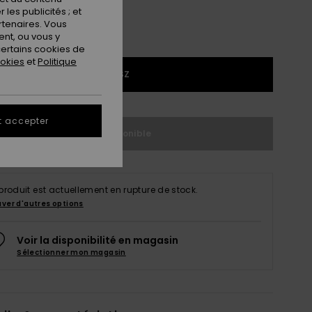
les publicités ; et
rtenaires. Vous
nt, ou vous y
ertains cookies de
ookies
et
Politique
1SZ
t accepter
Indisponible
produit est actuellement en rupture de stock.
uver d'autres options
Voir la disponibilité en magasin
Sélectionner mon magasin