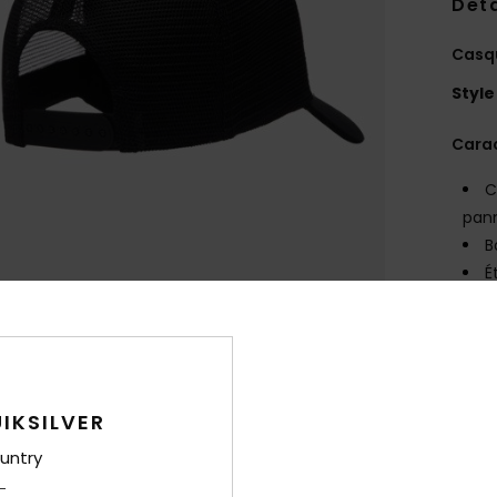
Deta
Casqu
Style
Carac
C
pan
B
É
T
C
É
B
1
IKSILVER
untry
Comp