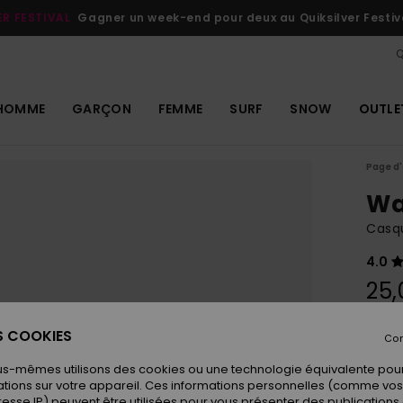
ER FESTIVAL
Gagner un week-end pour deux au Quiksilver Festiv
Q
HOMME
GARÇON
FEMME
SURF
SNOW
OUTLE
Page d'
Wa
Casqu
4.0
25,
ES COOKIES
Con
Coule
us-mêmes utilisons des cookies ou une technologie équivalente pour
tions sur votre appareil. Ces informations personnelles (comme v
resse IP) peuvent être utilisées pour vous présenter des publications