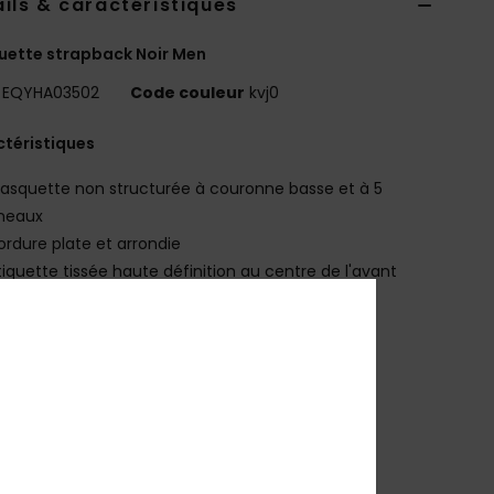
ils & caractéristiques
ette strapback Noir Men
EQYHA03502
Code couleur
kvj0
téristiques
asquette non structurée à couronne basse et à 5
neaux
ordure plate et arrondie
tiquette tissée haute définition au centre de l'avant
issu en toile de coton lavée
outures contrastées
tiquette haute définition à la fermeture arrière
andeau en gros grain avec crochet en plastique
00 % coton
osition
100% Coton