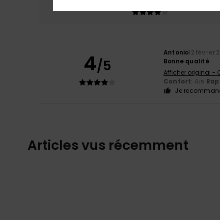
4.0
Antonio
12 février 
4
/5
Bonne qualité
Afficher original -
Confort
: 4
Rapp
/5
Je recommand
Articles vus récemment