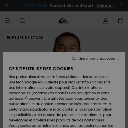
Passer
à
atuits
Se connecter / s'inscrire
YOUNG GUNS
Radical dès le départ.
Acheter maint
l'information
sur
le
produit
RUPTURE DE STOCK
Accéder à
HOMME
Vêtements
Vêtements
Shop
Surf
Snow
Outlet
ma
Shop
Shop
Homme
commande
Homme
Homme
GARÇON
Continuer sans accepter
Accessoires
Accessoires
Nouveautés
Livraison
Outlet
CE SITE UTILISE DES COOKIES
FEMME
Surf
Snow
Enfant
Shop
Shop
Nos partenaires et nous-mêmes utilisons des cookies ou
Retours
Chaussures
Chaussures
A
Enfant
Enfant
une technologie équivalente pour stocker et/ou accéder à
& Tongs
& Tongs
Découvrir
SURF
des informations sur votre appareil. Ces informations
Outlet
personnelles (comme vos données de navigation et votre
Paiement
Femme
adresse IP) peuvent être utilisées pour vous présenter des
SNOW
Highlights
Snow
publications et du contenu personnalisés ; pour mesurer la
Surf
Surf
Snow
Shop
Carte
performance publicitaire et du contenu ; pour personnaliser
Femme
Cadeau
les publicités ; et en apprendre plus sur leur audience ; pour
OUTLET
développer et améliorer les produits de nos partenaires.
Communauté
Snow
Snow
Vous pouvez paramétrer vos choix pour accepter ou non les