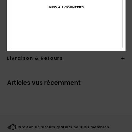
Poches :
poche poitrine
VIEW ALL COUNTRIES
Fermeture :
fermeture boutonnée
Composition
[Matière principale] 100% coton
Traçabilité du produit (Loi Agec)
Livraison & Retours
Articles vus récemment
Livraison et retours gratuits pour les membres