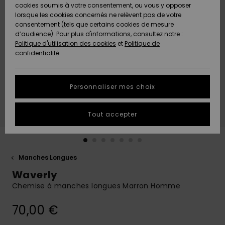
Quiksilver
A
cookies soumis à votre consentement, ou vous y opposer
Freedom
AIDE &
Découvrir
lorsque les cookies concernés ne relèvent pas de votre
CONTACT
consentement (tels que certains cookies de mesure
Nouveautés
Nouveautés
d’audience). Pour plus d'informations, consultez notre :
Protection
Politique d'utilisation des cookies
et
Politique de
des
Communauté
MAGASINS
confidentialité
données
A
A
Découvrir
Découvrir
QUIKSILVER
Guide des
APP
Personnaliser mes choix
tailles
LISTE DE
Tout accepter
SOUHAITS
Démarrez
une
conversation
pour
obtenir la
Manches Longues
réponse la
Waverly
plus rapide
à votre
Chemise à manches longues Marron Homme
question.
70,00 €
Démarrer
une
conversation