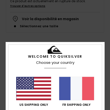
Ce produit est actuellement en rupture de stock.
Trouver d'autres options
Voir la disponibilité en magasin
Sélectionnez une taille
Details & caractéristiques
WELCOME TO QUIKSILVER
Chemise à manches longues Marron Homme
Choose your country
Style
AQYWT03363
Code couleur
cqp3
Caractéristiques
Matière :
Matière drapée en dobby de coton
coupe :
coupe regular
Encolure :
Col de chemise classique
US SHIPPING ONLY
FR SHIPPING ONLY
Manches :
manches longues