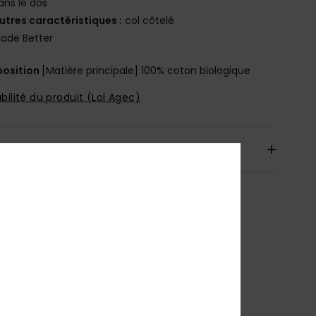
ans le dos
utres caractéristiques :
col côtelé
ade Better
osition
[Matière principale] 100% coton biologique
bilité du produit (Loi Agec)
aison & Retours