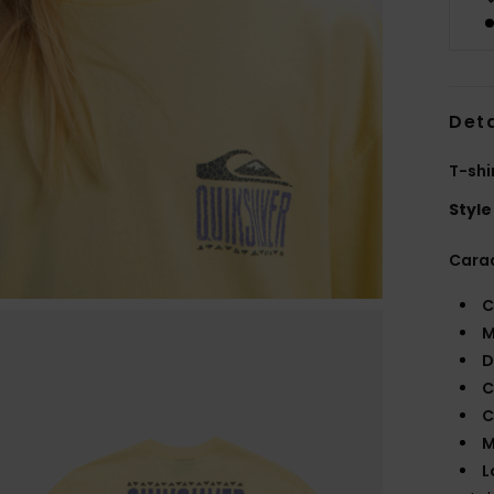
Deta
T-shi
Style
Carac
C
M
D
C
C
M
L