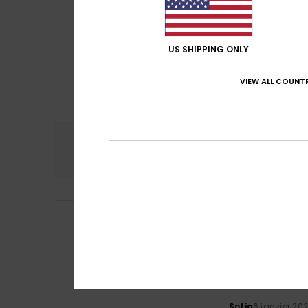
US SHIPPING ONLY
VIEW ALL COUNTR
Confort
Rap
5.0
Client anonyme v
5
/5
J'adore cette ma
Afficher original -
Confort
: 5
Rapp
/5
Je recommand
Sofia
6 janvier 20