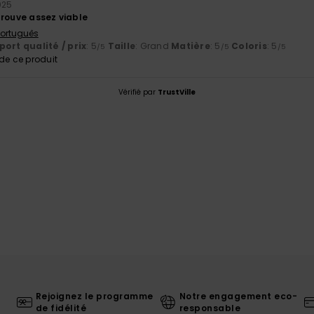
025
trouve assez viable
 Português
ort qualité / prix
: 5
Taille
: Grand
Matière
: 5
Coloris
: 5
/5
/5
/5
e ce produit
Vérifié par
TrustVille
Rejoignez le programme
Notre engagement eco-
de fidélité
responsable