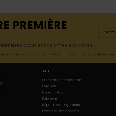
RE PREMIÈRE
ernières actus et nos offres exclusives.
ligne pour les nouveaux inscrits - Conditions détaillées disponibles dan
AIDE
Statut de la commande
Livraison
Faire un retour
Paiement
Réparations et garanties
Protection des données