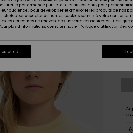
Coule
esurer la performance publicitaire et du contenu ; pour personnaliser 
leur audience ; pour développer et améliorer les produits de nos pa
 choix pour accepter ou non les cookies soumis à votre consenteme
ookies concernés ne relèvent pas de votre consentement (tels que c
ur plus d'informations, consultez notre :
Politique d'utilisation des c
mes choix
Tou
8
Vo
Ce 
Tro