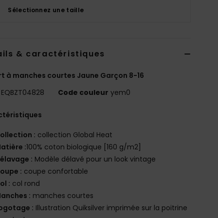
Sélectionnez une taille
ils & caractéristiques
rt à manches courtes Jaune Garçon 8-16
EQBZT04828
Code couleur
yem0
téristiques
ollection :
collection Global Heat
atière :
100% coton biologique [160 g/m2]
élavage :
Modèle délavé pour un look vintage
oupe :
coupe confortable
ol :
col rond
anches :
manches courtes
ogotage :
Illustration Quiksilver imprimée sur la poitrine