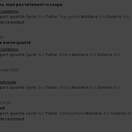
rs, mais pas tellement la coupe.
 Castellano
ort qualité / prix
: 5
Taille
: Trop grand
Matière
: 5
Coloris
: 5
/5
/5
/5
e ce produit
26
e bonne qualité
 Castellano
ort qualité / prix
: 5
Taille
: Grand
Matière
: 5
Coloris
: 5
/5
/5
/5
mbre 2025
 Português
ort qualité / prix
: 5
Taille
: Grand
Matière
: 5
Coloris
: 5
/5
/5
/5
e 2025
uit
ort qualité / prix
: 5
Taille
: Taille parfaite
Matière
: 5
Coloris
: 5
/5
/5
/
e ce produit