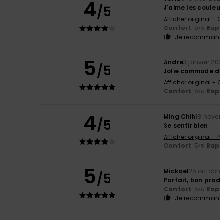
4
/5
J'aime les couleu
Afficher original -
Confort
: 5
Rapp
/5
Je recommand
5
Andre
3 janvier 20
/5
Jolie commode d
Afficher original -
Confort
: 5
Rapp
/5
4
Ming Chih
18 nove
/5
Se sentir bien
Afficher original -
Confort
: 5
Rapp
/5
5
Mickael
25 octobr
/5
Parfait, bon prod
Confort
: 5
Rapp
/5
Je recommand