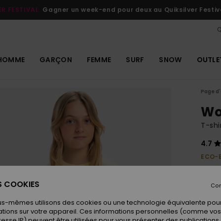
ER FESTIVAL
Gagner un week-end pour deux au Quiksilver Festiv
Q
HOMME
GARÇON
FEMME
SURF
SNOW
OUTLE
Page d'
Wo
T-shi
4.7
ECO-
25,00 
12,
ES COOKIES
Con
OUTL
us-mêmes utilisons des cookies ou une technologie équivalente pour
tions sur votre appareil. Ces informations personnelles (comme v
resse IP) peuvent être utilisées pour vous présenter des publications