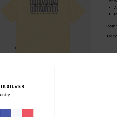
et d
A
M
Comp
Traça
Livr
IKSILVER
untry