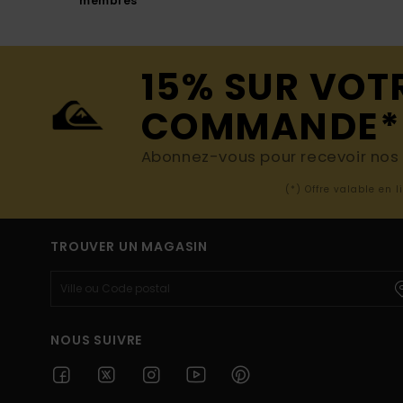
membres
15% SUR VOT
COMMANDE*
Abonnez-vous pour recevoir nos d
(*) Offre valable en 
TROUVER UN MAGASIN
NOUS SUIVRE