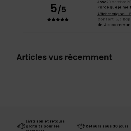
Jose
20 octobre 2
5
/5
Parce que je me 
Afficher original -
Confort
: 5
Rapp
/5
Je recommand
Articles vus récemment
Livraison et retours
gratuits pour les
Retours sous 30 jours