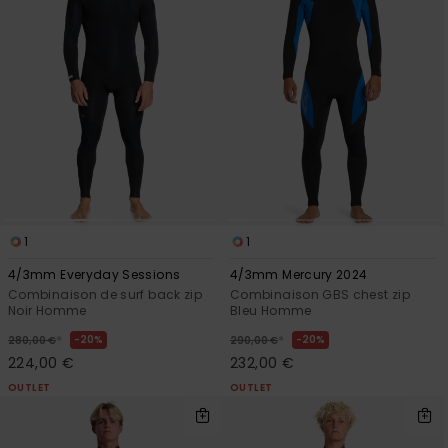
1
1
4/3mm Everyday Sessions
4/3mm Mercury 2024
Combinaison de surf back zip
Combinaison GBS chest zip
Noir Homme
Bleu Homme
*
*
20%
20%
280,00 €
290,00 €
224,00 €
232,00 €
OUTLET
OUTLET