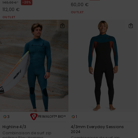
*
20%
140,00 €
60,00 €
112,00 €
OUTLET
OUTLET
3
1
PRIMALOFT® BIO™
Highline 4/3
4/3mm Everyday Sessions
2024
Combinaison de surf zip
poitrine Bleu Homme
Combinaison de surf zip