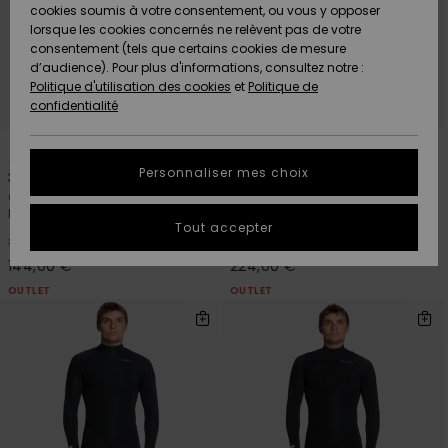
Quiksilver
A
cookies soumis à votre consentement, ou vous y opposer
Freedom
AIDE &
Découvrir
lorsque les cookies concernés ne relèvent pas de votre
CONTACT
consentement (tels que certains cookies de mesure
Nouveautés
Nouveautés
d’audience). Pour plus d'informations, consultez notre :
Protection
Politique d'utilisation des cookies
et
Politique de
des
Communauté
MAGASINS
confidentialité
données
A
A
1
1
Découvrir
Découvrir
QUIKSILVER
Guide des
APP
Personnaliser mes choix
3/2mm Prologue
3/2mm Mercury
tailles
Combinaison de surf back zip
Combinaison GBS back zip Noir
Noir Homme
Homme
LISTE DE
Tout accepter
SOUHAITS
Démarrez
*
*
20%
20%
180,00 €
280,00 €
une
144,00 €
224,00 €
conversation
OUTLET
OUTLET
pour
obtenir la
réponse la
plus rapide
à votre
question.
Démarrer
une
conversation