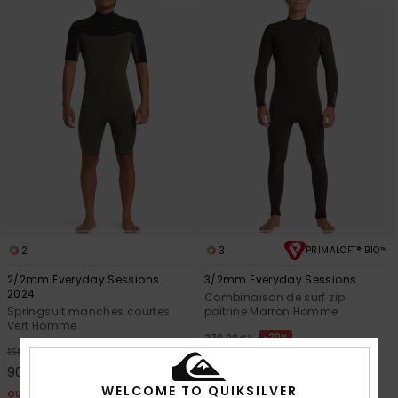
2
3
PRIMALOFT® BIO™
2/2mm Everyday Sessions
3/2mm Everyday Sessions
2024
Combinaison de surf zip
Springsuit manches courtes
poitrine Marron Homme
Vert Homme
*
20%
270,00 €
*
40%
150,00 €
216,00 €
90,00 €
OUTLET
WELCOME TO QUIKSILVER
OUTLET