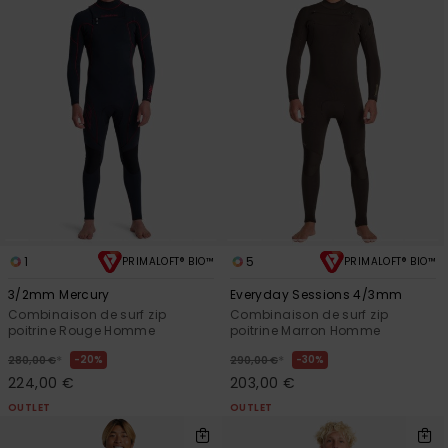
1
5
PRIMALOFT® BIO™
PRIMALOFT® BIO™
3/2mm Mercury
Everyday Sessions 4/3mm
Combinaison de surf zip
Combinaison de surf zip
poitrine Rouge Homme
poitrine Marron Homme
*
*
20%
30%
280,00 €
290,00 €
224,00 €
203,00 €
OUTLET
OUTLET