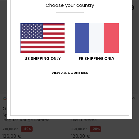
Choose your country
US SHIPPING ONLY
FR SHIPPING ONLY
VIEW ALL COUNTRIES
1
2
PRIMALOFT® BIO™
2/2mm Mercury 2024
Prologue+ 3/2mm
Springsuit Chest Zip manches
Combinaison de surf back zip
longues Rouge Homme
Bleu Homme
*
*
40%
20%
210,00 €
150,00 €
126,00 €
120,00 €