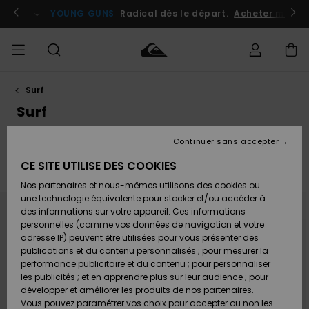
Passez
à
atuits
Se connecter / s'inscrire
YOUNG GUNS
Radical dès le départ.
Acheter maint
la
sélection
de
la
grille
des
produits
Surf
Accéder à
HOMME
Vêtements
Vêtements
Shop
Surf
Snow
Outlet
ma
Surf
Shop
Shop
Homme
commande
Homme
Homme
GARÇON
Continuer sans accepter
Accessoires
Accessoires
Nouveautés
Livraison
Outlet
CE SITE UTILISE DES COOKIES
FEMME
Surf
Snow
Enfant
Filtrer & Trier
23
Resultats
Shop
Shop
Nos partenaires et nous-mêmes utilisons des cookies ou
Retours
Chaussures
Chaussures
A
Enfant
Enfant
Passer
Aller
une technologie équivalente pour stocker et/ou accéder à
aux
a
& Tongs
& Tongs
Découvrir
SURF
critères
trier
des informations sur votre appareil. Ces informations
de
par
Outlet
filtrage
personnelles (comme vos données de navigation et votre
Paiement
Femme
de
recherche
adresse IP) peuvent être utilisées pour vous présenter des
SNOW
Highlights
Snow
publications et du contenu personnalisés ; pour mesurer la
Surf
Surf
Snow
Shop
Carte
performance publicitaire et du contenu ; pour personnaliser
Femme
Cadeau
les publicités ; et en apprendre plus sur leur audience ; pour
OUTLET
développer et améliorer les produits de nos partenaires.
Communauté
Snow
Snow
Vous pouvez paramétrer vos choix pour accepter ou non les