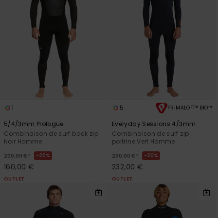
1
5
PRIMALOFT® BIO™
5/4/3mm Prologue
Everyday Sessions 4/3mm
Combinaison de surf back zip
Combinaison de surf zip
Noir Homme
poitrine Vert Homme
*
*
20%
20%
200,00 €
290,00 €
160,00 €
232,00 €
OUTLET
OUTLET