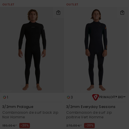
OUTLET
OUTLET
1
3
PRIMALOFT® BIO™
3/2mm Prologue
3/2mm Everyday Sessions
Combinaison de surf back zip
Combinaison de surf zip
Noir Homme
poitrine Vert Homme
*
*
20%
20%
180,00 €
270,00 €