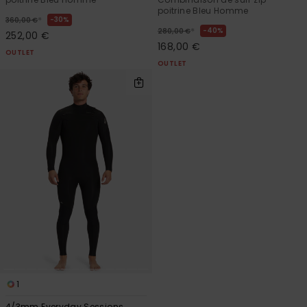
poitrine Bleu Homme
*
30%
360,00 €
*
40%
280,00 €
252,00 €
168,00 €
OUTLET
OUTLET
1
4/3mm Everyday Sessions