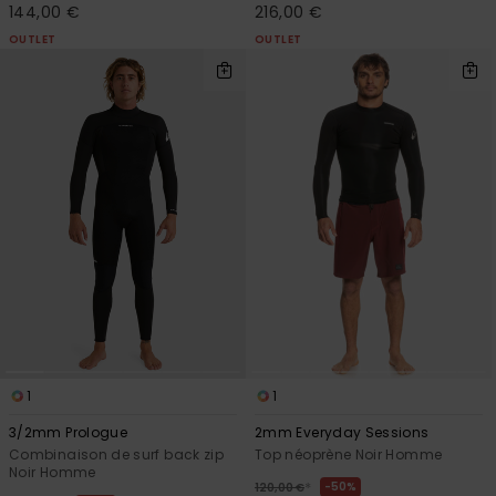
144,00 €
216,00 €
OUTLET
OUTLET
1
1
3/2mm Prologue
2mm Everyday Sessions
Combinaison de surf back zip
Top néoprène Noir Homme
Noir Homme
*
50%
120,00 €