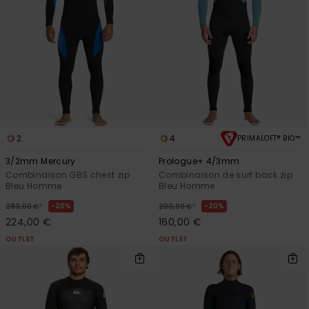
2
4
PRIMALOFT® BIO™
3/2mm Mercury
Prologue+ 4/3mm
Combinaison GBS chest zip
Combinaison de surf back zip
Bleu Homme
Bleu Homme
*
*
20%
20%
280,00 €
200,00 €
224,00 €
160,00 €
OUTLET
OUTLET