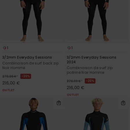
Trouvez
des
réponses
aux
questions
les plus
fréquentes
et notre
1
1
formulaire
de
3/2mm Everyday Sessions
3/2mm Everyday Sessions
contact.
2024
Combinaison de surf back zip
Noir Homme
Combinaison de surf zip
Consulter
poitrine Noir Homme
la FAQ
*
20%
270,00 €
*
20%
270,00 €
216,00 €
216,00 €
OUTLET
OUTLET