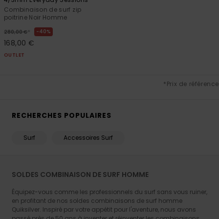
Combinaison de surf zip
poitrine Noir Homme
*
40%
280,00 €
168,00 €
OUTLET
*Prix de référence
RECHERCHES POPULAIRES
Surf
Accessoires Surf
SOLDES COMBINAISON DE SURF HOMME
Équipez-vous comme les professionnels du surf sans vous ruiner,
en profitant de nos soldes combinaisons de surf homme
Quiksilver. Inspiré par votre appétit pour l'aventure, nous avons
passé près de 50 ans à inventer et réinventer les combinaisons