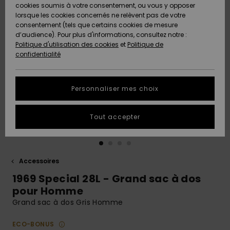
Quiksilver
A
cookies soumis à votre consentement, ou vous y opposer
Freedom
AIDE &
Découvrir
lorsque les cookies concernés ne relèvent pas de votre
CONTACT
consentement (tels que certains cookies de mesure
Nouveautés
Nouveautés
d’audience). Pour plus d'informations, consultez notre :
Protection
Politique d'utilisation des cookies
et
Politique de
des
Communauté
MAGASINS
confidentialité
données
A
A
Découvrir
Découvrir
QUIKSILVER
Guide des
APP
Personnaliser mes choix
tailles
LISTE DE
Tout accepter
SOUHAITS
Démarrez
une
conversation
pour
obtenir la
Accessoires
réponse la
1969 Special 28L - Grand sac à dos
plus rapide
à votre
pour Homme
question.
Grand sac à dos Gris Homme
Démarrer
une
ECO-BONUS
conversation