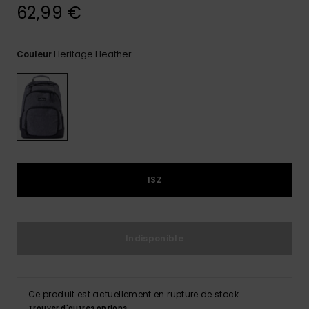
62,99 €
Trouvez
des
réponses
Heritage Heather
Couleur
aux
questions
les plus
fréquentes
et notre
formulaire
de
contact.
Consulter
la FAQ
1SZ
Indisponible
Ce produit est actuellement en rupture de stock.
Trouver d'autres options