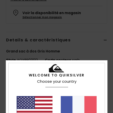
Voir la disponibilité en magasin
Sélectionner mon magasin
Details & caractéristiques
Grand sac à dos Gris Homme
Style
AQYBP03132
Code couleur
sgrh
Caractéristiques
WELCOME TO QUIKSILVER
Choose your country
Matière : polyester recyclé et résistant
1 compartiment principal zippé
Compartiment zippé pour ordinateur portable 15"
2 poches latérales et 2 poches avant
Bandoulière/bretelles : bretelles rembourrées