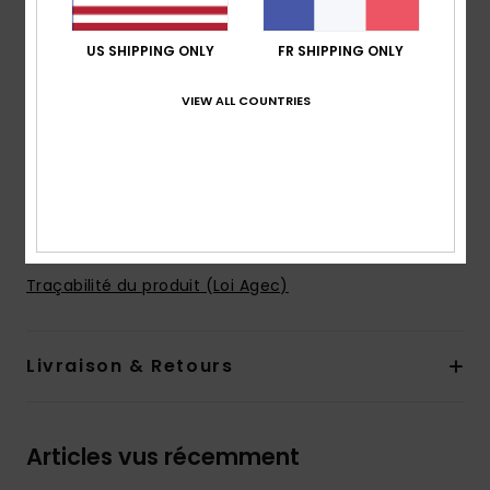
ajustables
Rembourrage : bretelles et empiècement dans le
US SHIPPING ONLY
FR SHIPPING ONLY
dos rembourrés
Écusson réfléchissant
VIEW ALL COUNTRIES
Bande réfléchissante et système de rangement à
l'intérieur
Dimensions : 49 [h] x 32 [l] x 22 [p] cm
Volume : capacité de 28 l
Composition
[Matière principale] 100% Polyester recyclé
Traçabilité du produit (Loi Agec)
Livraison & Retours
Articles vus récemment