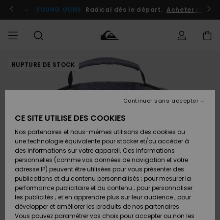
Passer
à
atuits
Se connecter / s'inscrire
YOUNG GUNS
Radical dès le départ.
Acheter maint
l'information
sur
le
produit
RUPTURE DE STOCK
Accéder à
HOMME
Vêtements
Vêtements
Shop
Surf
Snow
Outlet
ma
Shop
Shop
Homme
commande
Homme
Homme
GARÇON
Continuer sans accepter
Accessoires
Accessoires
Nouveautés
Livraison
Outlet
CE SITE UTILISE DES COOKIES
FEMME
Surf
Snow
Enfant
Shop
Shop
Nos partenaires et nous-mêmes utilisons des cookies ou
Retours
Chaussures
Chaussures
A
Enfant
Enfant
une technologie équivalente pour stocker et/ou accéder à
& Tongs
& Tongs
Découvrir
SURF
des informations sur votre appareil. Ces informations
Outlet
personnelles (comme vos données de navigation et votre
Paiement
Femme
adresse IP) peuvent être utilisées pour vous présenter des
SNOW
Highlights
Snow
publications et du contenu personnalisés ; pour mesurer la
Surf
Surf
Snow
Shop
Carte
performance publicitaire et du contenu ; pour personnaliser
Femme
Cadeau
les publicités ; et en apprendre plus sur leur audience ; pour
OUTLET
développer et améliorer les produits de nos partenaires.
Communauté
Snow
Snow
Vous pouvez paramétrer vos choix pour accepter ou non les