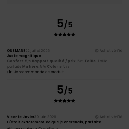
5
/5
OUSMANE
22 juillet 2026
Achat vérifié
Juste magnifique
Confort
: 5
Rapport qualité / prix
: 5
Taille
: Taille
/5
/5
parfaite
Matière
: 5
Coloris
: 5
/5
/5
Je recommande ce produit
5
/5
Vicente Javier
30 juin 2026
Achat vérifié
C'était exactement ce que je cherchais, parfaite.
Afficher original - Castellano