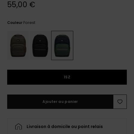
55,00 €
Trouvez
des
réponses
Forest
Couleur
aux
questions
les plus
fréquentes
et notre
formulaire
de
contact.
Consulter
1SZ
la FAQ
Ajouter au panier
Livraison à domicile ou point relais