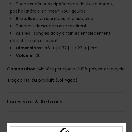
Poche supérieure zippée avec doublure douce,
poche latérale en mesh pour gourde
Bretelles :
rembourrées et ajustables
Panneau dorsal en mesh respirant
Autres :
sangles daisy chain et empiècement
réfléchissants à l'avant
Dimensions :
46 [H] x 32 [L] x 22 [P] cm
Volume :
30 L
Composition
[Matière principale] 100% polyester recyclé
Traçabilité du produit (Loi Agec)
Livraison & Retours
Avis clients