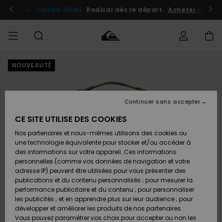
Passer
à
atuits
Se connecter / s'inscrire
YOUNG GUNS
Radical dès le départ.
Acheter maint
l'information
sur
le
produit
NOUVEAUTÉ
Accéder à
HOMME
Vêtements
Vêtements
Shop
Surf
Snow
Outlet
ma
Shop
Shop
Homme
commande
Homme
Homme
GARÇON
Continuer sans accepter
Accessoires
Accessoires
Nouveautés
Livraison
Outlet
CE SITE UTILISE DES COOKIES
FEMME
Surf
Snow
Enfant
Shop
Shop
Nos partenaires et nous-mêmes utilisons des cookies ou
Retours
Chaussures
Chaussures
A
Enfant
Enfant
une technologie équivalente pour stocker et/ou accéder à
& Tongs
& Tongs
Découvrir
SURF
des informations sur votre appareil. Ces informations
Outlet
personnelles (comme vos données de navigation et votre
Paiement
Femme
adresse IP) peuvent être utilisées pour vous présenter des
SNOW
Highlights
Snow
publications et du contenu personnalisés ; pour mesurer la
Surf
Surf
Snow
Shop
Carte
performance publicitaire et du contenu ; pour personnaliser
Femme
Cadeau
les publicités ; et en apprendre plus sur leur audience ; pour
OUTLET
développer et améliorer les produits de nos partenaires.
Communauté
Snow
Snow
Vous pouvez paramétrer vos choix pour accepter ou non les