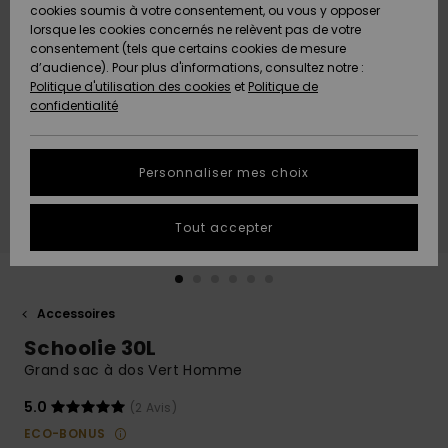
Quiksilver
A
cookies soumis à votre consentement, ou vous y opposer
Freedom
AIDE &
Découvrir
lorsque les cookies concernés ne relèvent pas de votre
CONTACT
consentement (tels que certains cookies de mesure
Nouveautés
Nouveautés
d’audience). Pour plus d'informations, consultez notre :
Protection
Politique d'utilisation des cookies
et
Politique de
des
Communauté
MAGASINS
confidentialité
données
A
A
Découvrir
Découvrir
QUIKSILVER
Guide des
APP
Personnaliser mes choix
tailles
LISTE DE
Tout accepter
SOUHAITS
Démarrez
une
conversation
pour
obtenir la
Accessoires
réponse la
Schoolie 30L
plus rapide
à votre
Grand sac à dos Vert Homme
question.
5.0
(2 Avis)
Démarrer
une
ECO-BONUS
conversation