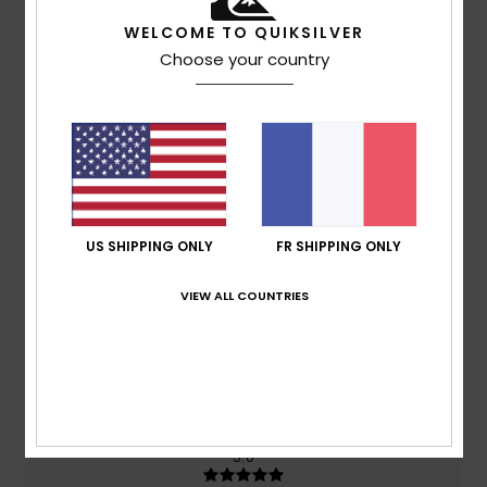
WELCOME TO QUIKSILVER
Note moyenne
Choose your country
5.0
/5
basé sur
2 avis vérifiés
depuis juin 2026
100% de nos clients recommandent ce produit
US SHIPPING ONLY
FR SHIPPING ONLY
Confort
Rapport qualité / prix
4.5
4.5
VIEW ALL COUNTRIES
Taille
Matière
4.5
Trop petit
Trop grand
Coloris
5.0