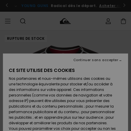
Passer
à
atuits
Se connecter / s'inscrire
YOUNG GUNS
Radical dès le départ.
Acheter maint
l'information
sur
le
produit
RUPTURE DE STOCK
Accéder à
HOMME
Vêtements
Vêtements
Shop
Surf
Snow
Outlet
ma
Shop
Shop
Homme
commande
Homme
Homme
GARÇON
Continuer sans accepter
Accessoires
Accessoires
Nouveautés
Livraison
Outlet
CE SITE UTILISE DES COOKIES
FEMME
Surf
Snow
Enfant
Shop
Shop
Nos partenaires et nous-mêmes utilisons des cookies ou
Retours
Chaussures
Chaussures
A
Enfant
Enfant
une technologie équivalente pour stocker et/ou accéder à
& Tongs
& Tongs
Découvrir
SURF
des informations sur votre appareil. Ces informations
Outlet
personnelles (comme vos données de navigation et votre
Paiement
Femme
adresse IP) peuvent être utilisées pour vous présenter des
SNOW
Highlights
Snow
publications et du contenu personnalisés ; pour mesurer la
Surf
Surf
Snow
Shop
Carte
performance publicitaire et du contenu ; pour personnaliser
Femme
Cadeau
les publicités ; et en apprendre plus sur leur audience ; pour
OUTLET
développer et améliorer les produits de nos partenaires.
Communauté
Snow
Snow
Vous pouvez paramétrer vos choix pour accepter ou non les