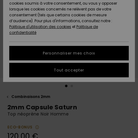
Quiksilver
A
cookies soumis à votre consentement, ou vous y opposer
Freedom
AIDE &
Découvrir
lorsque les cookies concernés ne relèvent pas de votre
CONTACT
consentement (tels que certains cookies de mesure
Nouveautés
Nouveautés
d’audience). Pour plus d'informations, consultez notre :
Protection
Politique d'utilisation des cookies
et
Politique de
des
Communauté
MAGASINS
confidentialité
données
A
A
Découvrir
Découvrir
QUIKSILVER
Guide des
APP
Personnaliser mes choix
tailles
LISTE DE
Tout accepter
SOUHAITS
Démarrez
une
conversation
pour
obtenir la
Combinaisons 2mm
réponse la
2mm Capsule Saturn
plus rapide
à votre
Top néoprène Noir Homme
question.
ECO-BONUS
Démarrer
une
120,00 €
conversation