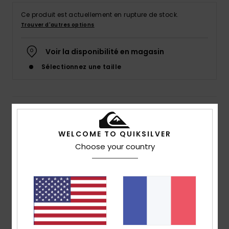
Ce produit est actuellement en rupture de stock.
Trouver d'autres options
Voir la disponibilité en magasin
Sélectionnez une taille
Details & caractéristiques
WELCOME TO QUIKSILVER
Top néoprène Noir Homme
Choose your country
Style
EQYW803054
Code couleur
kvd0
Caractéristiques
Néoprène : néoprène STRETCHFlight ECO
Coutures : coutures plates - douces, flexibles et
durables