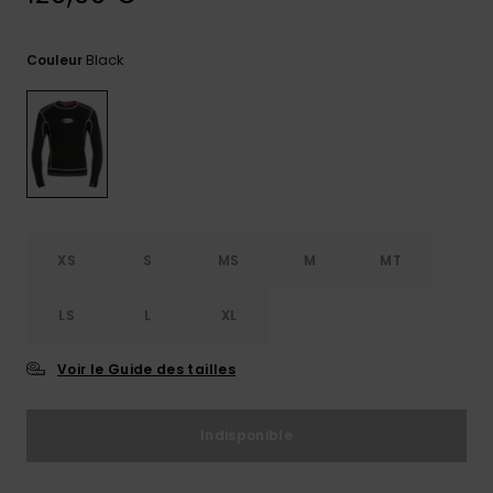
Trouvez
des
Black
Couleur
réponses
aux
questions
les plus
fréquentes
et notre
formulaire
de
contact.
XS
S
MS
M
MT
Consulter
la FAQ
LS
L
XL
Voir le Guide des tailles
Indisponible