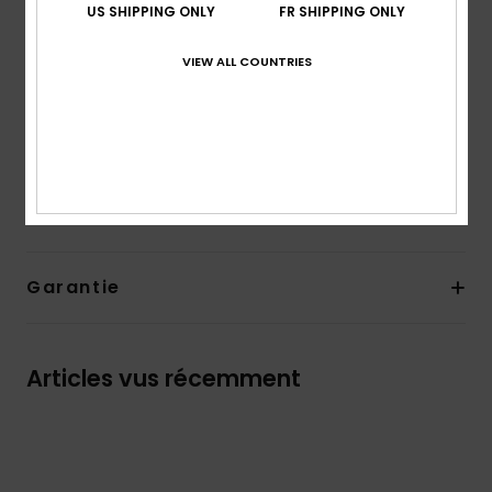
US SHIPPING ONLY
FR SHIPPING ONLY
Boucle porte-clés
Colle AQUA-GLUE respectueuse de l'environnement
VIEW ALL COUNTRIES
Composition
83% nylon, 17% élasthanne
Traçabilité du produit (Loi Agec)
Livraison & Retours
Garantie
Articles vus récemment