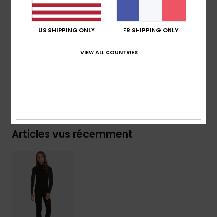
pour surfer à un niveau supérieur.
Details & caractéristiques
US SHIPPING ONLY
FR SHIPPING ONLY
VIEW ALL COUNTRIES
Livraison & Retours
Garantie
Articles vus récemment