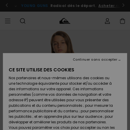
Passer
à
atuits
Se connecter / s'inscrire
YOUNG GUNS
Radical dès le départ.
Acheter maint
l'information
sur
le
produit
Accéder à
HOMME
Vêtements
Vêtements
Shop
Surf
Snow
Outlet
ma
Shop
Shop
Homme
commande
Homme
Homme
GARÇON
Continuer sans accepter
Accessoires
Accessoires
Nouveautés
Livraison
Outlet
CE SITE UTILISE DES COOKIES
FEMME
Surf
Snow
Enfant
Shop
Shop
Nos partenaires et nous-mêmes utilisons des cookies ou
Retours
Chaussures
Chaussures
A
Enfant
Enfant
une technologie équivalente pour stocker et/ou accéder à
& Tongs
& Tongs
Découvrir
SURF
des informations sur votre appareil. Ces informations
Outlet
personnelles (comme vos données de navigation et votre
Paiement
Femme
adresse IP) peuvent être utilisées pour vous présenter des
SNOW
Highlights
Snow
publications et du contenu personnalisés ; pour mesurer la
Surf
Surf
Snow
Shop
Carte
performance publicitaire et du contenu ; pour personnaliser
Femme
Cadeau
les publicités ; et en apprendre plus sur leur audience ; pour
OUTLET
développer et améliorer les produits de nos partenaires.
Communauté
Snow
Snow
Vous pouvez paramétrer vos choix pour accepter ou non les