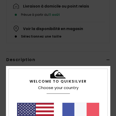
Livraison à domicile ou point relais
Prévue à partir du
11 août
Voir la disponibilité en magasin
Sélectionnez une taille
Description
Une flexibilité sans compromis, un confort incroyable,
une qualité irréprochable. La combinaison à manches
WELCOME TO QUIKSILVER
longues 3/2 mm Everyday Sessions est dotée de toutes
Choose your country
les caractéristiques essentielles pour tout jeune surfeur.
Qu'il soit débutant ou qu'il ait commencé la
compétition, il bénéficiera de toute la résistance du
néoprène StretchFlight® et des couture internes scellées