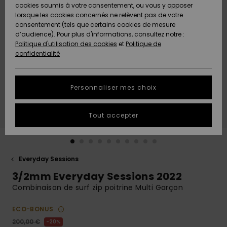
Quiksilver
A
cookies soumis à votre consentement, ou vous y opposer
Freedom
AIDE &
Découvrir
lorsque les cookies concernés ne relèvent pas de votre
CONTACT
consentement (tels que certains cookies de mesure
Nouveautés
Nouveautés
d’audience). Pour plus d'informations, consultez notre :
Protection
Politique d'utilisation des cookies
et
Politique de
des
Communauté
MAGASINS
confidentialité
données
A
A
Découvrir
Découvrir
QUIKSILVER
Guide des
APP
Personnaliser mes choix
tailles
LISTE DE
Tout accepter
SOUHAITS
Démarrez
une
conversation
pour
obtenir la
Everyday Sessions
réponse la
3/2mm Everyday Sessions 2022
plus rapide
à votre
Combinaison de surf zip poitrine Multi Garçon
question.
ECO-BONUS
Démarrer
une
200,00 €
20%
conversation