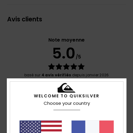
Avis clients
Note moyenne
5.0
/5
basé sur
4 avis vérifiés
depuis janvier 2026
100% de nos clients recommandent ce produit
WELCOME TO QUIKSILVER
Confort
Rapport qualité / prix
5.0
3.8
Choose your country
Taille
Matière
5.0
Trop petit
Trop grand