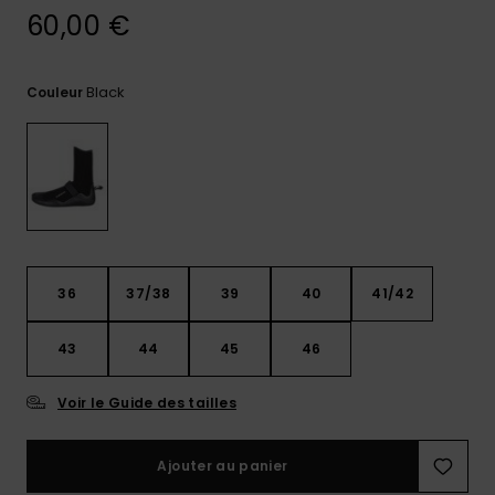
60,00 €
Trouvez
des
réponses
aux
Black
Couleur
questions
les plus
fréquentes
et notre
formulaire
de
contact.
Consulter
la FAQ
36
37/38
39
40
41/42
43
44
45
46
Voir le Guide des tailles
Ajouter au panier