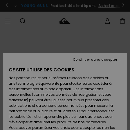
Passer
à
atuits
Se connecter / s'inscrire
YOUNG GUNS
Radical dès le départ.
Acheter maint
l'information
sur
le
produit
Accéder à
HOMME
Vêtements
Vêtements
Shop
Surf
Snow
Outlet
ma
Shop
Shop
Homme
commande
Homme
Homme
GARÇON
Continuer sans accepter
Accessoires
Accessoires
Nouveautés
Livraison
Outlet
CE SITE UTILISE DES COOKIES
FEMME
Surf
Snow
Enfant
Shop
Shop
Nos partenaires et nous-mêmes utilisons des cookies ou
Retours
Chaussures
Chaussures
A
Enfant
Enfant
une technologie équivalente pour stocker et/ou accéder à
& Tongs
& Tongs
Découvrir
SURF
des informations sur votre appareil. Ces informations
Outlet
personnelles (comme vos données de navigation et votre
Paiement
Femme
adresse IP) peuvent être utilisées pour vous présenter des
SNOW
Highlights
Snow
publications et du contenu personnalisés ; pour mesurer la
Surf
Surf
Snow
Shop
Carte
performance publicitaire et du contenu ; pour personnaliser
Femme
Cadeau
les publicités ; et en apprendre plus sur leur audience ; pour
OUTLET
développer et améliorer les produits de nos partenaires.
Communauté
Snow
Snow
Vous pouvez paramétrer vos choix pour accepter ou non les