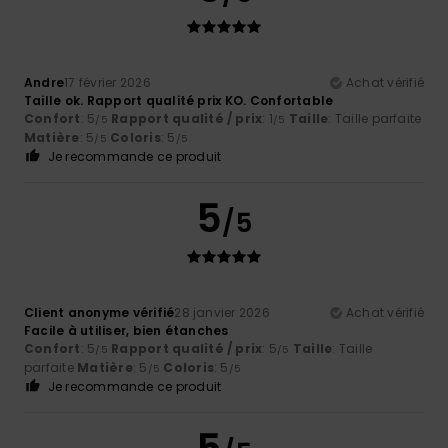
Andre
17 février 2026
Achat vérifié
Taille ok. Rapport qualité prix KO. Confortable
Confort
: 5
Rapport qualité / prix
: 1
Taille
: Taille parfaite
/5
/5
Matière
: 5
Coloris
: 5
/5
/5
Je recommande ce produit
5
/5
Client anonyme vérifié
28 janvier 2026
Achat vérifié
Facile à utiliser, bien étanches
Confort
: 5
Rapport qualité / prix
: 5
Taille
: Taille
/5
/5
parfaite
Matière
: 5
Coloris
: 5
/5
/5
Je recommande ce produit