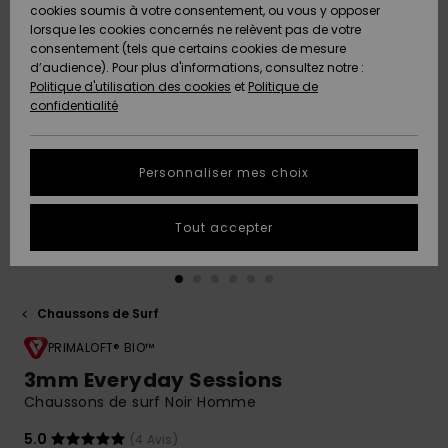
Quiksilver
A
cookies soumis à votre consentement, ou vous y opposer
Freedom
AIDE &
Découvrir
lorsque les cookies concernés ne relèvent pas de votre
CONTACT
consentement (tels que certains cookies de mesure
Nouveautés
Nouveautés
d’audience). Pour plus d'informations, consultez notre :
Protection
Politique d'utilisation des cookies
et
Politique de
des
Communauté
MAGASINS
confidentialité
données
A
A
Découvrir
Découvrir
QUIKSILVER
Guide des
APP
Personnaliser mes choix
tailles
LISTE DE
Tout accepter
SOUHAITS
Démarrez
une
conversation
pour
obtenir la
Chaussons de Surf
réponse la
plus rapide
PRIMALOFT® BIO™
à votre
3mm Everyday Sessions
question.
Chaussons de surf Noir Homme
Démarrer
une
5.0
(4 Avis)
conversation