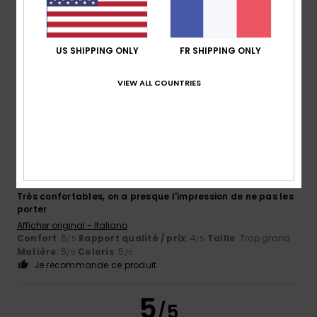
Coloris
5.0
US SHIPPING ONLY
FR SHIPPING ONLY
VIEW ALL COUNTRIES
5
/5
Fabio
21 février 2026
Achat vérifié
Très confortables, on a presque l'impression de ne pas les
porter
Afficher original - Italiano
Confort
: 5
Rapport qualité / prix
: 4
Taille
: Trop grand
/5
/5
Matière
: 5
Coloris
: 5
/5
/5
Je recommande ce produit
5
/5