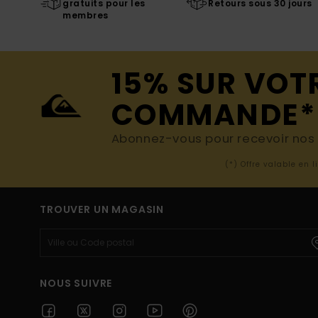
gratuits pour les
Retours sous 30 jours
membres
15% SUR VOT
COMMANDE*
Abonnez-vous pour recevoir nos d
(*) Offre valable en 
TROUVER UN MAGASIN
NOUS SUIVRE