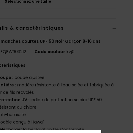
Sélectionnez une taille
ils & caractéristiques
 manches courtes UPF 50 Noir Garçon 8-16 ans
EQBWR03212
Code couleur
kvj0
téristiques
oupe :
coupe ajustée
atière :
matière résistante à l'eau salée et fabriquée à
ir de fils recyclés
rotection UV :
indice de protection solaire UPF 50
ésistant au chlore
nti-humidité
odèle conçu à Hawaï
élécharger la
Déclaration De Conformité