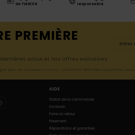
de fidélité
responsable
RE PREMIÈRE
ernières actus et nos offres exclusives.
ligne pour les nouveaux inscrits - Conditions détaillées disponibles dan
AIDE
Statut de la commande
Livraison
Faire un retour
Paiement
Réparations et garanties