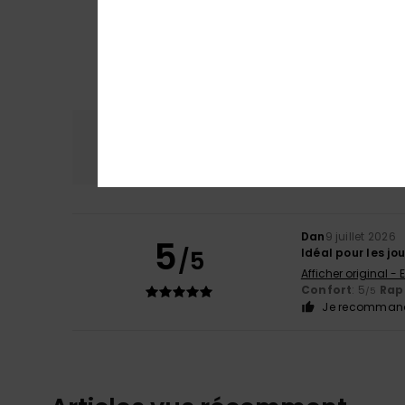
Confort
Rap
5.0
Dan
9 juillet 2026
5
/5
Idéal pour les jo
Afficher original - 
Confort
: 5
Rapp
/5
Je recommand