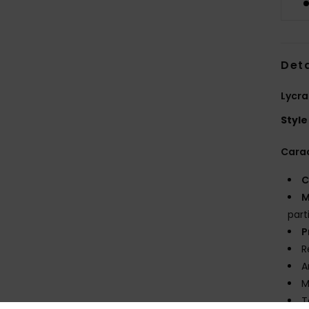
Deta
Lycra
Style
Carac
C
M
part
P
R
A
M
T