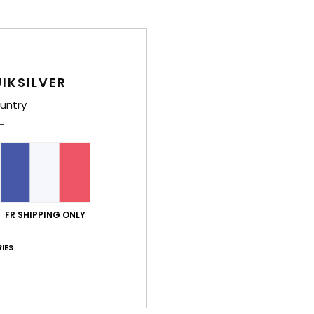
Comp
Élast
Traça
IKSILVER
untry
Livr
Gar
FR SHIPPING ONLY
IES
Note moyenne