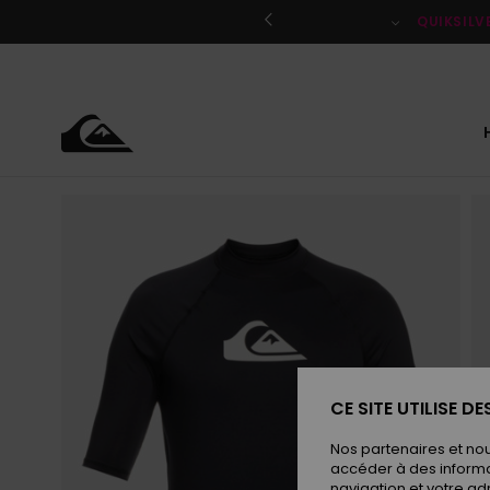
Passer
à
QUIKSILV
l'information
sur
le
produit
CE SITE UTILISE D
Nos partenaires et no
accéder à des informa
navigation et votre ad