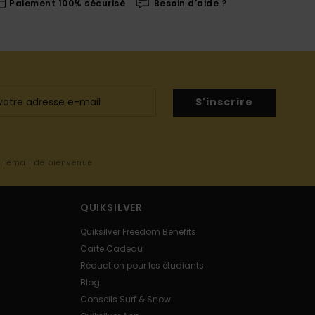
Paiement 100% sécurisé
Besoin d'aide ?
S'inscrire
s l'email de bienvenue
QUIKSILVER
Quiksilver Freedom Benefits
Carte Cadeau
Réduction pour les étudiants
Blog
Conseils Surf & Snow