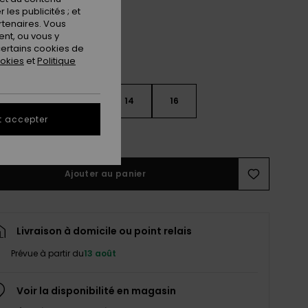
les publicités ; et
rtenaires. Vous
nt, ou vous y
ertains cookies de
ookies
et
Politique
10
12
14
16
t accepter
ir le Guide des tailles
Ajouter au panier
Livraison à domicile ou point relais
Prévue à partir du
13 août
Voir la disponibilité en magasin