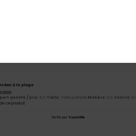
5.0
/5
basé sur
1 avis vérifiés
depuis juillet 2026
100% de nos clients recommandent ce produit
port qualité / prix
Taille
Matiè
5.0
5.0
Trop petit
Trop grand
urnées à la plage
English
ort qualité / prix
: 5
Taille
: Taille parfaite
Matière
: 5
Coloris
: 5
/5
/5
/
e ce produit
Vérifié par
TrustVille