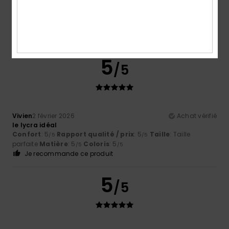
Coloris
5.0
5
/5
Vivien
2 février 2026
Achat vérifié
le lycra idéal
Confort
: 5
Rapport qualité / prix
: 5
Taille
: Taille
/5
/5
parfaite
Matière
: 5
Coloris
: 5
/5
/5
Je recommande ce produit
5
/5