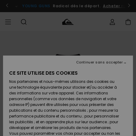
Passer
à
atuits
Se connecter / s'inscrire
YOUNG GUNS
Radical dès le départ.
Acheter maint
l'information
sur
le
produit
Accéder à
HOMME
Vêtements
Vêtements
Shop
Surf
Snow
Outlet
ma
Shop
Shop
Homme
commande
Homme
Homme
GARÇON
Continuer sans accepter
Accessoires
Accessoires
Nouveautés
Livraison
Outlet
CE SITE UTILISE DES COOKIES
FEMME
Surf
Snow
Enfant
Shop
Shop
Nos partenaires et nous-mêmes utilisons des cookies ou
Retours
Chaussures
Chaussures
A
Enfant
Enfant
une technologie équivalente pour stocker et/ou accéder à
& Tongs
& Tongs
Découvrir
SURF
des informations sur votre appareil. Ces informations
Outlet
personnelles (comme vos données de navigation et votre
Paiement
Femme
adresse IP) peuvent être utilisées pour vous présenter des
SNOW
Highlights
Snow
publications et du contenu personnalisés ; pour mesurer la
Surf
Surf
Snow
Shop
Carte
performance publicitaire et du contenu ; pour personnaliser
Femme
Cadeau
les publicités ; et en apprendre plus sur leur audience ; pour
OUTLET
développer et améliorer les produits de nos partenaires.
Communauté
Snow
Snow
Vous pouvez paramétrer vos choix pour accepter ou non les