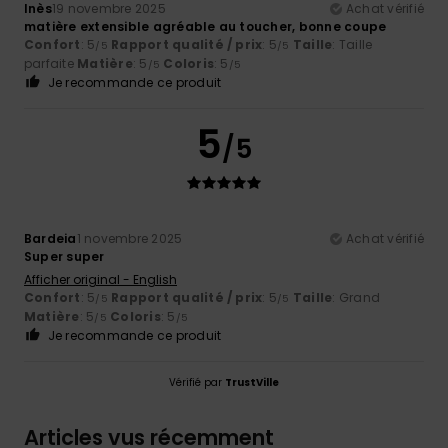
Inès
19 novembre 2025
Achat vérifié
matière extensible agréable au toucher, bonne coupe
Confort
: 5
Rapport qualité / prix
: 5
Taille
: Taille
/5
/5
parfaite
Matière
: 5
Coloris
: 5
/5
/5
Je recommande ce produit
5
/5
Bardeia
1 novembre 2025
Achat vérifié
Super super
Afficher original - English
Confort
: 5
Rapport qualité / prix
: 5
Taille
: Grand
/5
/5
Matière
: 5
Coloris
: 5
/5
/5
Je recommande ce produit
Vérifié par
TrustVille
Articles vus récemment