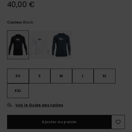
40,00 €
Trouvez
des
réponses
Black
Couleur
aux
questions
les plus
fréquentes
et notre
formulaire
de
contact.
Consulter
XS
S
M
L
XL
la FAQ
XXL
Voir le Guide des tailles
Ajouter au panier