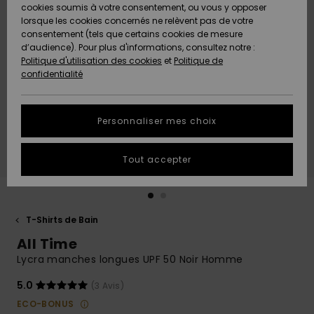
Quiksilver
A
cookies soumis à votre consentement, ou vous y opposer
Freedom
AIDE &
Découvrir
lorsque les cookies concernés ne relèvent pas de votre
CONTACT
consentement (tels que certains cookies de mesure
Nouveautés
Nouveautés
d’audience). Pour plus d'informations, consultez notre :
Protection
Politique d'utilisation des cookies
et
Politique de
des
Communauté
MAGASINS
confidentialité
données
A
A
Découvrir
Découvrir
QUIKSILVER
Guide des
APP
Personnaliser mes choix
tailles
LISTE DE
Tout accepter
SOUHAITS
Démarrez
une
conversation
pour
obtenir la
T-Shirts de Bain
réponse la
All Time
plus rapide
à votre
Lycra manches longues UPF 50 Noir Homme
question.
5.0
(3 Avis)
Démarrer
une
ECO-BONUS
conversation