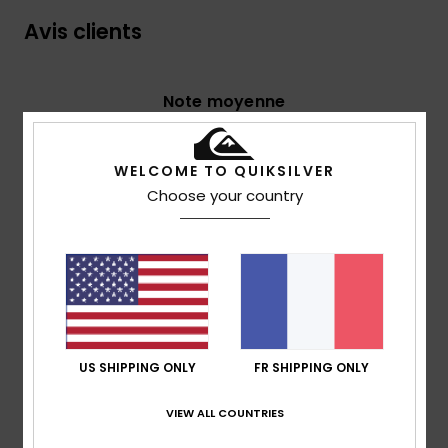
Avis clients
Note moyenne
5.0
/5
WELCOME TO QUIKSILVER
Choose your country
basé sur
3 avis vérifiés
depuis novembre 2025
100% de nos clients recommandent ce produit
Confort
Rapport qualité / prix
5.0
5.0
US SHIPPING ONLY
FR SHIPPING ONLY
Taille
Matière
5.0
Trop petit
Trop grand
VIEW ALL COUNTRIES