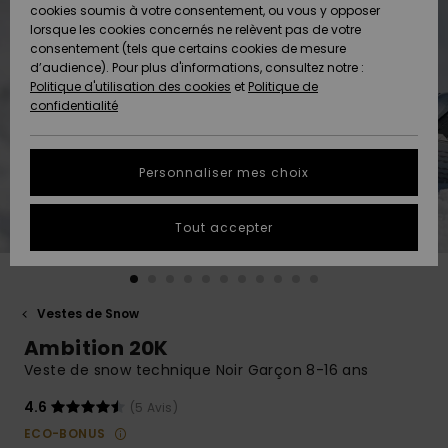
Quiksilver
A
cookies soumis à votre consentement, ou vous y opposer
Freedom
AIDE &
Découvrir
lorsque les cookies concernés ne relèvent pas de votre
CONTACT
consentement (tels que certains cookies de mesure
Nouveautés
Nouveautés
d’audience). Pour plus d'informations, consultez notre :
Protection
Politique d'utilisation des cookies
et
Politique de
des
Communauté
MAGASINS
confidentialité
données
A
A
Découvrir
Découvrir
QUIKSILVER
Guide des
APP
Personnaliser mes choix
tailles
LISTE DE
Tout accepter
SOUHAITS
Démarrez
une
conversation
pour
obtenir la
Vestes de Snow
réponse la
Ambition 20K
plus rapide
à votre
Veste de snow technique Noir Garçon 8-16 ans
question.
4.6
(5 Avis)
Démarrer
une
ECO-BONUS
conversation