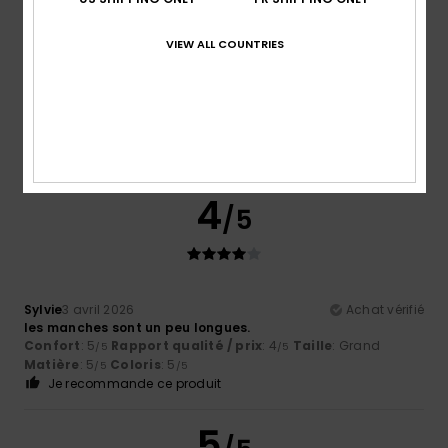
Taille
Matière
5.0
Trop petit
Trop grand
VIEW ALL COUNTRIES
Coloris
5.0
4
/5
Sylvie
3 avril 2026
Achat vérifié
les manches sont un peu longues.
Confort
: 5
Rapport qualité / prix
: 4
Taille
: Grand
/5
/5
Matière
: 5
Coloris
: 5
/5
/5
Je recommande ce produit
5