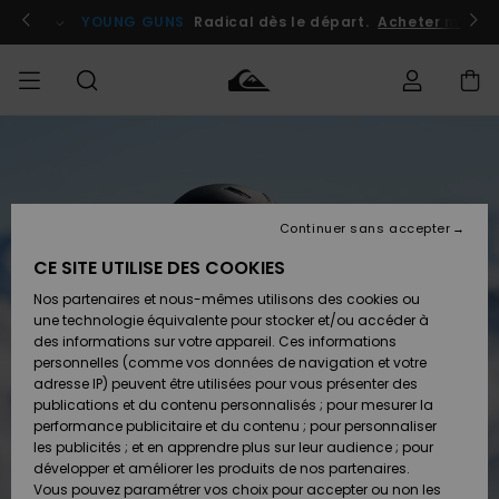
Passer
à
atuits
Se connecter / s'inscrire
YOUNG GUNS
Radical dès le départ.
Acheter maint
l'information
sur
le
produit
Accéder à
HOMME
Vêtements
Vêtements
Shop
Surf
Snow
Outlet
ma
Shop
Shop
Homme
commande
Homme
Homme
GARÇON
Continuer sans accepter
Accessoires
Accessoires
Nouveautés
Livraison
Outlet
CE SITE UTILISE DES COOKIES
FEMME
Surf
Snow
Enfant
Shop
Shop
Nos partenaires et nous-mêmes utilisons des cookies ou
Retours
Chaussures
Chaussures
A
Enfant
Enfant
une technologie équivalente pour stocker et/ou accéder à
& Tongs
& Tongs
Découvrir
SURF
des informations sur votre appareil. Ces informations
Outlet
personnelles (comme vos données de navigation et votre
Paiement
Femme
adresse IP) peuvent être utilisées pour vous présenter des
SNOW
Highlights
Snow
publications et du contenu personnalisés ; pour mesurer la
Surf
Surf
Snow
Shop
Carte
performance publicitaire et du contenu ; pour personnaliser
Femme
Cadeau
les publicités ; et en apprendre plus sur leur audience ; pour
OUTLET
développer et améliorer les produits de nos partenaires.
Communauté
Snow
Snow
Vous pouvez paramétrer vos choix pour accepter ou non les