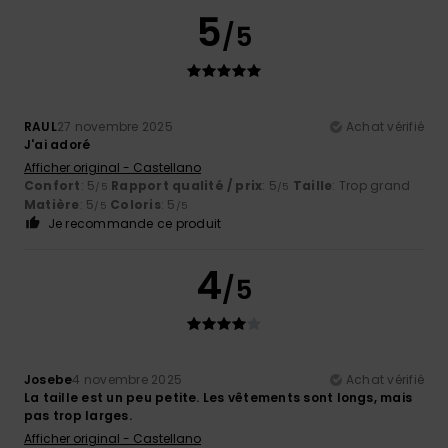
5
/5
RAUL
27 novembre 2025
Achat vérifié
J'ai adoré
Afficher original - Castellano
Confort
: 5
Rapport qualité / prix
: 5
Taille
: Trop grand
/5
/5
Matière
: 5
Coloris
: 5
/5
/5
Je recommande ce produit
4
/5
Josebe
4 novembre 2025
Achat vérifié
La taille est un peu petite. Les vêtements sont longs, mais
pas trop larges.
Afficher original - Castellano