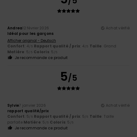
/5
Andrea
12 février 2026
Achat vérifié
Idéal pour les garçons
Afficher original - Deutsch
Confort
: 4
Rapport qualité / prix
: 4
Taille
: Grand
/5
/5
Matière
: 5
Coloris
: 5
/5
/5
Je recommande ce produit
5
/5
Sylvie
7 janvier 2026
Achat vérifié
rapport qualité/prix
Confort
: 5
Rapport qualité / prix
: 5
Taille
: Taille
/5
/5
parfaite
Matière
: 5
Coloris
: 5
/5
/5
Je recommande ce produit