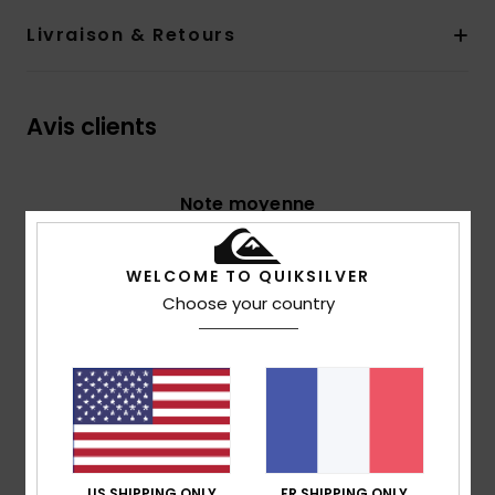
Livraison & Retours
Avis clients
Note moyenne
4.6
/5
WELCOME TO QUIKSILVER
Choose your country
basé sur
5 avis vérifiés
depuis novembre 2025
100% de nos clients recommandent ce produit
Confort
Rapport qualité / prix
4.8
4.6
US SHIPPING ONLY
FR SHIPPING ONLY