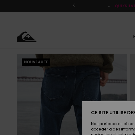
Passer
à
QUIKSILV
l'information
sur
le
produit
NOUVEAUTÉ
CE SITE UTILISE D
Nos partenaires et no
accéder à des informa
navigation et votre ad