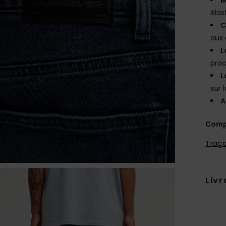
élas
C
aux 
L
proc
L
sur 
A
Comp
Traça
Livr