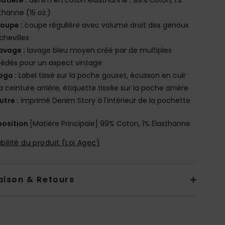
thanne (15 oz.)
oupe :
coupe régulière avec volume droit des genoux
chevilles
avage :
lavage bleu moyen créé par de multiples
édés pour un aspect vintage
ogo :
Label tissé sur la poche gouset, écusson en cuir
la ceinture arrière, étiquette tissée sur la poche arrière
utre :
imprimé Denim Story à l'intérieur de la pochette
osition
[Matière Principale] 99% Coton, 1% Élasthanne
bilité du produit (Loi Agec)
aison & Retours