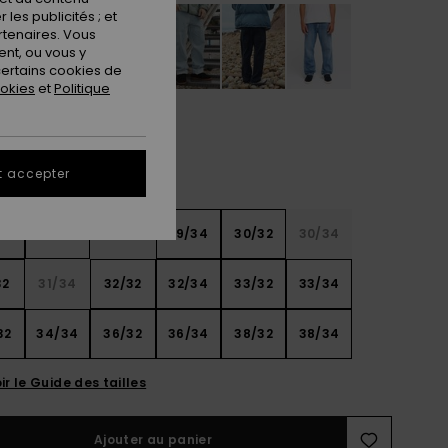
les publicités ; et
rtenaires. Vous
nt, ou vous y
ertains cookies de
ookies
et
Politique
t accepter
32
28/34
29/32
29/34
30/32
30/34
32
31/34
32/32
32/34
33/32
33/34
32
34/34
36/32
36/34
38/32
38/34
ir le Guide des tailles
Ajouter au panier