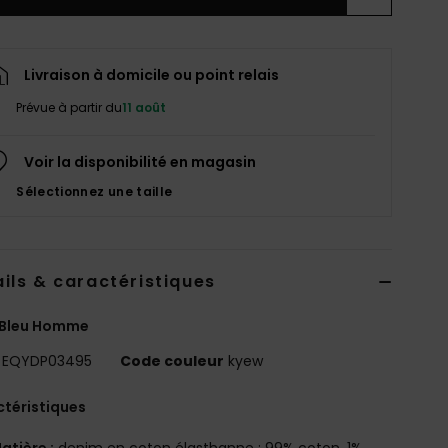
Livraison à domicile ou point relais
Prévue à partir du
11 août
Voir la disponibilité en magasin
Sélectionnez une taille
ils & caractéristiques
 Bleu Homme
EQYDP03495
Code couleur
kyew
téristiques
atière :
denim en coton élasthanne : 99% coton, 1%