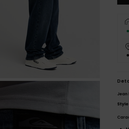
Deta
Jean
Style
Carac
M