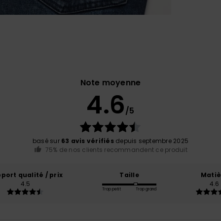
Note moyenne
4.6
/5
basé sur
63 avis vérifiés
depuis septembre 2025
75% de nos clients recommandent ce produit
port qualité / prix
Taille
Matiè
4.5
4.6
Trop petit
Trop grand