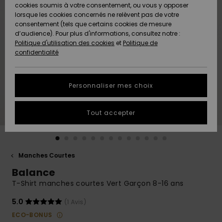
Quiksilver
A
cookies soumis à votre consentement, ou vous y opposer
Freedom
AIDE &
Découvrir
lorsque les cookies concernés ne relèvent pas de votre
CONTACT
consentement (tels que certains cookies de mesure
Nouveautés
Nouveautés
d’audience). Pour plus d'informations, consultez notre :
Protection
Politique d'utilisation des cookies
et
Politique de
des
Communauté
MAGASINS
confidentialité
données
A
A
Découvrir
Découvrir
QUIKSILVER
Guide des
APP
Personnaliser mes choix
tailles
LISTE DE
Tout accepter
SOUHAITS
Démarrez
une
conversation
pour
obtenir la
Manches Courtes
réponse la
Balance
plus rapide
à votre
T-Shirt manches courtes Vert Garçon 8-16 ans
question.
5.0
(1 Avis)
Démarrer
une
ECO-BONUS
conversation