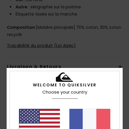
Autre :
sérigraphie sur la poitrine
Étiquette tissée sur la manche
Composition
[Matière principale] 70% coton, 30% coton
recyclé
Traçabilité du produit (Loi Agec)
Livraison & Retours
WELCOME TO QUIKSILVER
Avis clients
Choose your country
Note moyenne
5.0
/5