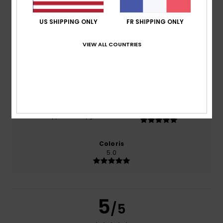
US SHIPPING ONLY
FR SHIPPING ONLY
basé sur
1 avis vérifiés
depuis juillet 2026
100% de nos clients recommandent ce produit
VIEW ALL COUNTRIES
Confort
Rapport qualité / prix
5.0
5.0
Taille
Matière
5.0
Trop petit
Trop grand
Coloris
5.0
5
/5