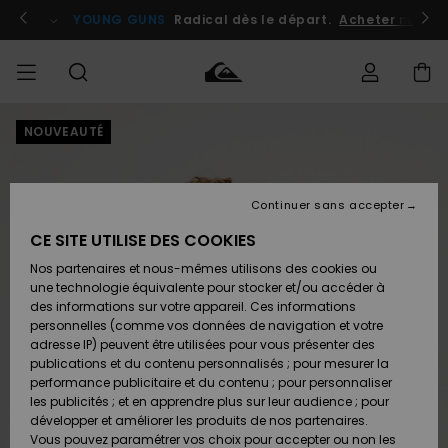
Passer
à
atuits
Se connecter / s'inscrire
YOUNG GUNS
Radical dès le départ.
Acheter maint
l'information
sur
le
produit
NOUVEAUTÉ
Accéder à
HOMME
Vêtements
Vêtements
Shop
Surf
Snow
Outlet
ma
Shop
Shop
Homme
commande
Homme
Homme
GARÇON
Continuer sans accepter
Accessoires
Accessoires
Nouveautés
Livraison
Outlet
CE SITE UTILISE DES COOKIES
FEMME
Surf
Snow
Enfant
Shop
Shop
Nos partenaires et nous-mêmes utilisons des cookies ou
Retours
Chaussures
Chaussures
A
Enfant
Enfant
une technologie équivalente pour stocker et/ou accéder à
& Tongs
& Tongs
Découvrir
SURF
des informations sur votre appareil. Ces informations
Outlet
personnelles (comme vos données de navigation et votre
Paiement
Femme
adresse IP) peuvent être utilisées pour vous présenter des
SNOW
Highlights
Snow
publications et du contenu personnalisés ; pour mesurer la
Surf
Surf
Snow
Shop
Carte
performance publicitaire et du contenu ; pour personnaliser
Femme
Cadeau
les publicités ; et en apprendre plus sur leur audience ; pour
OUTLET
développer et améliorer les produits de nos partenaires.
Communauté
Snow
Snow
Vous pouvez paramétrer vos choix pour accepter ou non les