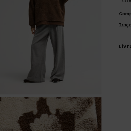
tiss
Comp
Traça
Livr