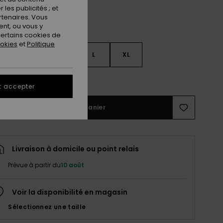
les publicités ; et
rtenaires. Vous
nt, ou vous y
ertains cookies de
ookies
et
Politique
S
S
M
L
XL
ir le Guide des tailles
t accepter
Ajouter au panier
Livraison à domicile ou point relais
Prévue à partir du
10 août
Voir la disponibilité en magasin
Sélectionnez une taille