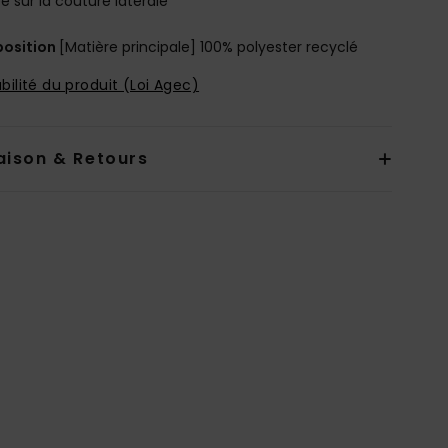
ée sur la couture latérale
osition
[Matière principale] 100% polyester recyclé
bilité du produit (Loi Agec)
aison & Retours