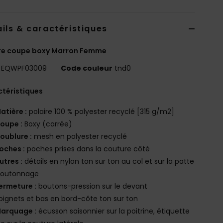
ils & caractéristiques
ire coupe boxy Marron Femme
EQWPF03009
Code couleur
tnd0
téristiques
atière :
polaire 100 % polyester recyclé [315 g/m2]
oupe :
Boxy (carrée)
oublure :
mesh en polyester recyclé
oches :
poches prises dans la couture côté
utres :
détails en nylon ton sur ton au col et sur la patte
boutonnage
ermeture :
boutons-pression sur le devant
oignets et bas en bord-côte ton sur ton
arquage :
écusson saisonnier sur la poitrine, étiquette