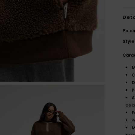
Deta
Pola
Style
Carac
M
C
D
P
A
de 
F
P
M