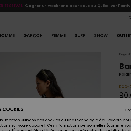
ER FESTIVAL
Gagner un week-end pour deux au Quiksilver Festiv
Q
HOMME
GARÇON
FEMME
SURF
SNOW
OUTLE
Page d'
Ba
Pola
ECO-
90
ES COOKIES
Con
Coule
us-mêmes utilisons des cookies ou une technologie équivalente pour
tions sur votre appareil. Ces informations personnelles (comme v
resse IP) peuvent être utilisées pour vous présenter des publications