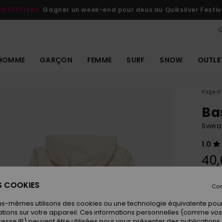
ER FESTIVAL
Gagner un week-end pour deux au Quiksilver Festiv
Q
HOMME
GARÇON
FEMME
SURF
SNOW
OUTLE
Page d'
Ba
Swea
1.0
40,
ES COOKIES
Con
Coule
us-mêmes utilisons des cookies ou une technologie équivalente pour
tions sur votre appareil. Ces informations personnelles (comme v
resse IP) peuvent être utilisées pour vous présenter des publications