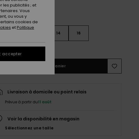
les publicités ; et
rtenaires. Vous
nt, ou vous y
ertains cookies de
ookies
et
Politique
10
12
14
16
ir le Guide des tailles
t accepter
Ajouter au panier
Livraison à domicile ou point relais
Prévue à partir du
11 août
Voir la disponibilité en magasin
Sélectionnez une taille