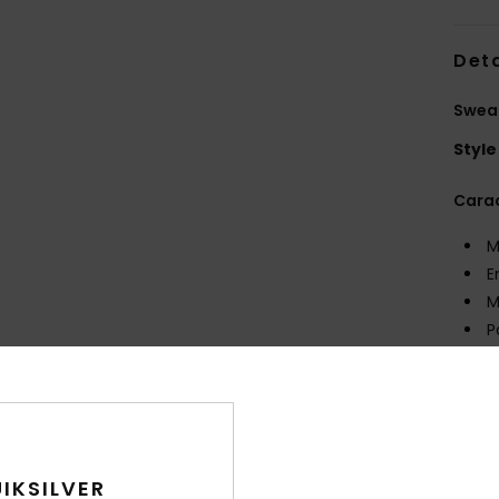
Deta
Sweat
Style
Carac
M
E
M
P
Comp
Traça
IKSILVER