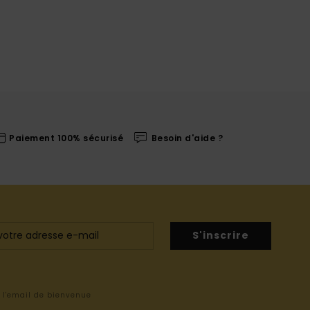
Paiement 100% sécurisé
Besoin d'aide ?
S'inscrire
s l'email de bienvenue