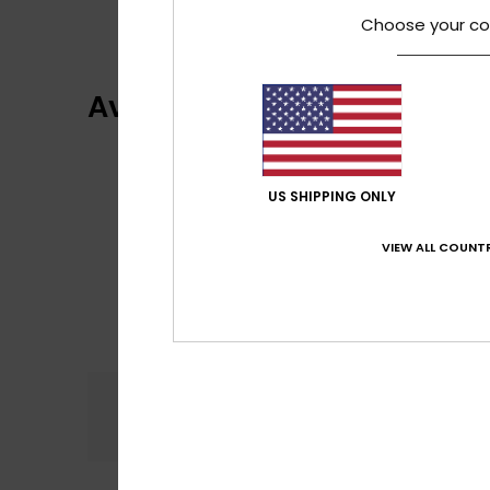
Choose your co
Avis clients
US SHIPPING ONLY
VIEW ALL COUNTR
Confort
Rap
3.0