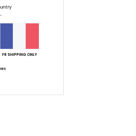
Livr
untry
Note moyenne
FR SHIPPING ONLY
1.0
IES
/5
basé sur
1 avis vérifiés
depuis février 2026
0% de nos clients recommandent ce produit
port qualité / prix
Taille
Matiè
1.0
2.0
Trop petit
Trop grand