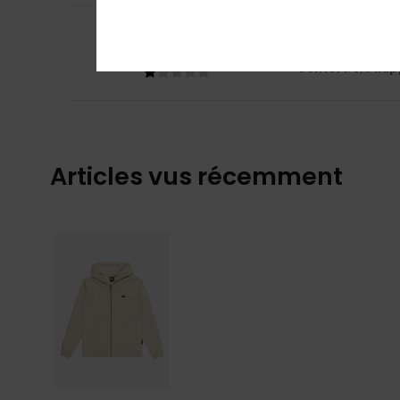
1
/5
Marine
23 février 
Mauvais rapport 
Confort
: 3
Rapp
/5
Articles vus récemment