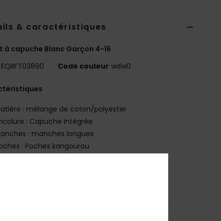
ils & caractéristiques
 à capuche Blanc Garçon 4-16
EQBFT03890
Code couleur
wdw0
téristiques
atière : mélange de coton/polyester
ncolure : Capuche intégrée
anches : manches longues
oches : Poches kangourou
osition
60 % Coton, 40 % Polyester
bilité du produit (Loi Agec)