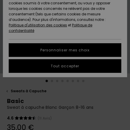
Quiksilver
A
cookies soumis à votre consentement, ou vous y opposer
Freedom
AIDE &
Découvrir
lorsque les cookies concernés ne relèvent pas de votre
CONTACT
consentement (tels que certains cookies de mesure
Nouveautés
Nouveautés
d’audience). Pour plus d'informations, consultez notre :
Protection
Politique d'utilisation des cookies
et
Politique de
des
Communauté
MAGASINS
confidentialité
données
A
A
Découvrir
Découvrir
QUIKSILVER
Guide des
APP
Personnaliser mes choix
tailles
LISTE DE
Tout accepter
SOUHAITS
Démarrez
une
conversation
pour
obtenir la
Sweats à Capuche
réponse la
Basic
plus rapide
à votre
Sweat à capuche Blanc Garçon 8-16 ans
question.
4.6
(11 Avis)
Démarrer
une
35,00 €
conversation