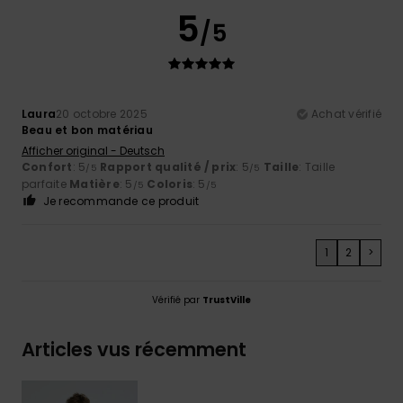
5
/5
Laura
20 octobre 2025
Achat vérifié
Beau et bon matériau
Afficher original - Deutsch
Confort
: 5
Rapport qualité / prix
: 5
Taille
: Taille
/5
/5
parfaite
Matière
: 5
Coloris
: 5
/5
/5
Je recommande ce produit
1
2
>
Vérifié par
TrustVille
Articles vus récemment