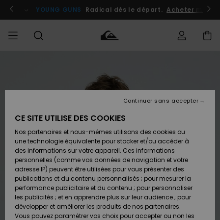
Passer
à
atuits
Se connecter / s'inscrire
YOUNG GUNS
Radical dès le départ.
Acheter maint
l'information
sur
le
produit
Accéder à
HOMME
Vêtements
Vêtements
Shop
Surf
Snow
Outlet
ma
Shop
Shop
Homme
commande
Homme
Homme
GARÇON
Continuer sans accepter
Accessoires
Accessoires
Nouveautés
Livraison
Outlet
CE SITE UTILISE DES COOKIES
FEMME
Surf
Snow
Enfant
Shop
Shop
Nos partenaires et nous-mêmes utilisons des cookies ou
Retours
Chaussures
Chaussures
A
Enfant
Enfant
une technologie équivalente pour stocker et/ou accéder à
& Tongs
& Tongs
Découvrir
SURF
des informations sur votre appareil. Ces informations
Outlet
personnelles (comme vos données de navigation et votre
Paiement
Femme
adresse IP) peuvent être utilisées pour vous présenter des
SNOW
Highlights
Snow
publications et du contenu personnalisés ; pour mesurer la
Surf
Surf
Snow
Shop
Carte
performance publicitaire et du contenu ; pour personnaliser
Femme
Cadeau
les publicités ; et en apprendre plus sur leur audience ; pour
OUTLET
développer et améliorer les produits de nos partenaires.
Communauté
Snow
Snow
Vous pouvez paramétrer vos choix pour accepter ou non les