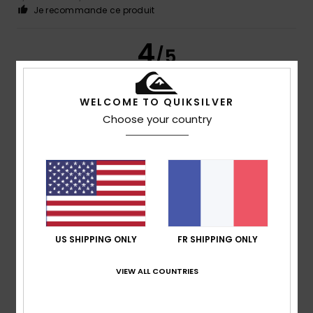
Je recommande ce produit
4
/5
WELCOME TO QUIKSILVER
Choose your country
Ana
11 décembre 2025
Achat vérifié
Prix élevé même après réduction
Afficher original - Castellano
Confort
: 5
Rapport qualité / prix
: 4
Taille
: Trop grand
/5
/5
Matière
: 5
Coloris
: 5
/5
/5
Je recommande ce produit
5
/5
US SHIPPING ONLY
FR SHIPPING ONLY
VIEW ALL COUNTRIES
Sofia
2 décembre 2025
Achat vérifié
Taille parfaite