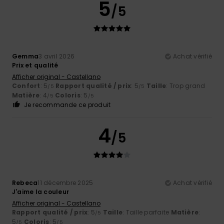
5
/5
Gemma
3 avril 2026
Achat vérifié
Prix et qualité
Afficher original - Castellano
Confort
: 5
Rapport qualité / prix
: 5
Taille
: Trop grand
/5
/5
Matière
: 4
Coloris
: 5
/5
/5
Je recommande ce produit
4
/5
Rebeca
11 décembre 2025
Achat vérifié
J'aime la couleur
Afficher original - Castellano
Rapport qualité / prix
: 5
Taille
: Taille parfaite
Matière
:
/5
5
Coloris
: 5
/5
/5