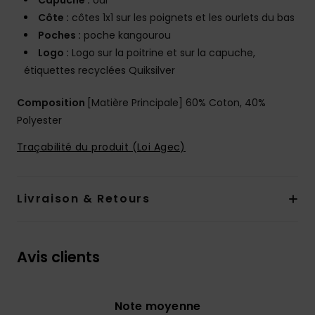
Capuche :
oui
Côte :
côtes 1x1 sur les poignets et les ourlets du bas
Poches :
poche kangourou
Logo :
Logo sur la poitrine et sur la capuche,
étiquettes recyclées Quiksilver
Composition
[Matière Principale] 60% Coton, 40%
Polyester
Traçabilité du produit (Loi Agec)
Livraison & Retours
Avis clients
Note moyenne