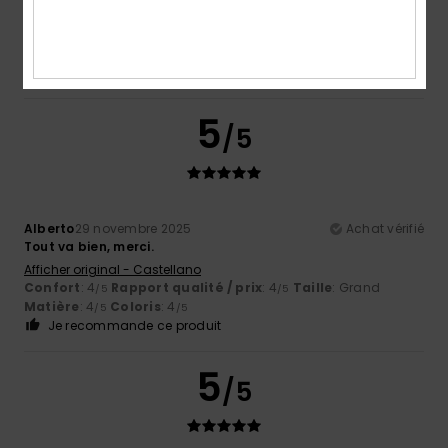
Afficher original - Português
Confort
: 5
Rapport qualité / prix
: 5
Taille
: Taille
/5
/5
parfaite
Matière
: 5
Coloris
: 5
/5
/5
Je recommande ce produit
5
/5
Alberto
29 novembre 2025
Achat vérifié
Tout va bien, merci.
Afficher original - Castellano
Confort
: 4
Rapport qualité / prix
: 4
Taille
: Grand
/5
/5
Matière
: 4
Coloris
: 4
/5
/5
Je recommande ce produit
5
/5