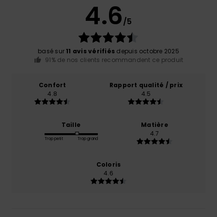
4.6
/5
basé sur
11 avis vérifiés
depuis octobre 2025
91% de nos clients recommandent ce produit
Confort
Rapport qualité / prix
4.8
4.5
Taille
Matière
4.7
Trop petit
Trop grand
Coloris
4.6