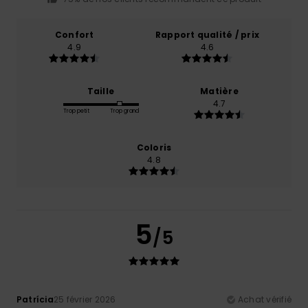
Confort
Rapport qualité / prix
4.9
4.6
Taille
Matière
4.7
Trop petit
Trop grand
Coloris
4.8
5
/5
Patrícia
25 février 2026
Achat vérifié