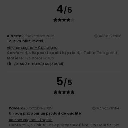
4
/5
Alberto
29 novembre 2025
Achat vérifié
Tout va bien, merci.
Afficher original - Castellano
Confort
: 4
Rapport qualité / prix
: 4
Taille
: Trop grand
/5
/5
Matière
: 4
Coloris
: 4
/5
/5
Je recommande ce produit
5
/5
Pamela
20 octobre 2025
Achat vérifié
Un bon prix pour un produit de qualité
Afficher original - English
Confort
: 5
Taille
: Taille parfaite
Matière
: 5
Coloris
: 5
/5
/5
/5