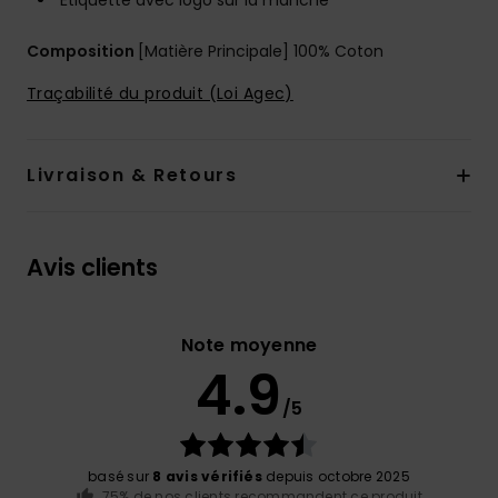
Étiquette avec logo sur la manche
Composition
[Matière Principale] 100% Coton
Traçabilité du produit (Loi Agec)
Livraison & Retours
Avis clients
Note moyenne
4.9
/5
basé sur
8 avis vérifiés
depuis octobre 2025
75% de nos clients recommandent ce produit