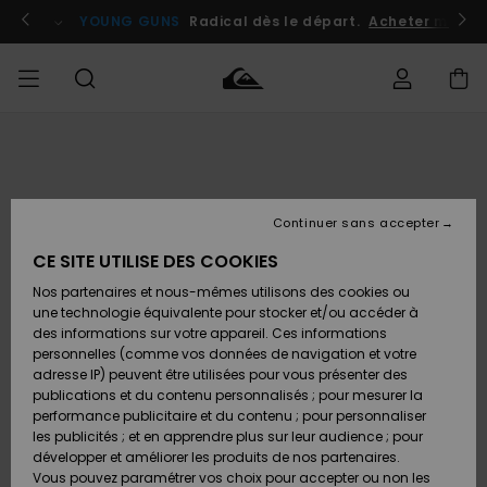
Passer
à
atuits
Se connecter / s'inscrire
YOUNG GUNS
Radical dès le départ.
Acheter maint
l'information
sur
le
produit
Accéder à
HOMME
Vêtements
Vêtements
Shop
Surf
Snow
Outlet
ma
Shop
Shop
Homme
commande
Homme
Homme
GARÇON
Continuer sans accepter
Accessoires
Accessoires
Nouveautés
Livraison
Outlet
CE SITE UTILISE DES COOKIES
FEMME
Surf
Snow
Enfant
Shop
Shop
Nos partenaires et nous-mêmes utilisons des cookies ou
Retours
Chaussures
Chaussures
A
Enfant
Enfant
une technologie équivalente pour stocker et/ou accéder à
& Tongs
& Tongs
Découvrir
SURF
des informations sur votre appareil. Ces informations
Outlet
personnelles (comme vos données de navigation et votre
Paiement
Femme
adresse IP) peuvent être utilisées pour vous présenter des
SNOW
Highlights
Snow
publications et du contenu personnalisés ; pour mesurer la
Surf
Surf
Snow
Shop
Carte
performance publicitaire et du contenu ; pour personnaliser
Femme
Cadeau
les publicités ; et en apprendre plus sur leur audience ; pour
OUTLET
développer et améliorer les produits de nos partenaires.
Communauté
Snow
Snow
Vous pouvez paramétrer vos choix pour accepter ou non les