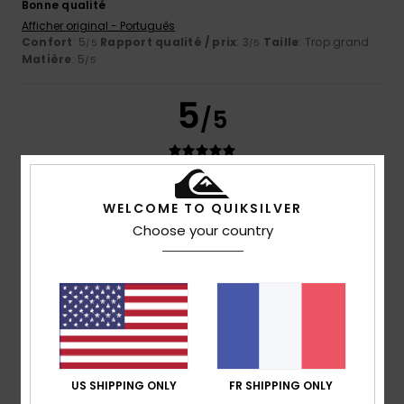
Bonne qualité
Afficher original - Português
Confort
: 5
Rapport qualité / prix
: 3
Taille
: Trop grand
/5
/5
Matière
: 5
/5
5
/5
Client anonyme vérifié
25 janvier 2026
Achat vérifié
WELCOME TO QUIKSILVER
Bonne qualité et design
Choose your country
Afficher original - Castellano
Confort
: 5
Rapport qualité / prix
: 5
Taille
: Trop grand
/5
/5
Matière
: 4
Coloris
: 5
/5
/5
Je recommande ce produit
5
/5
US SHIPPING ONLY
FR SHIPPING ONLY