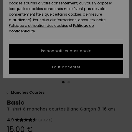
Quiksilver
A
cookies soumis à votre consentement, ou vous y opposer
Freedom
AIDE &
Découvrir
lorsque les cookies concernés ne relèvent pas de votre
CONTACT
consentement (tels que certains cookies de mesure
Nouveautés
Nouveautés
d’audience). Pour plus d'informations, consultez notre :
Protection
Politique d'utilisation des cookies
et
Politique de
des
Communauté
MAGASINS
confidentialité
données
A
A
Découvrir
Découvrir
QUIKSILVER
Guide des
APP
Personnaliser mes choix
tailles
LISTE DE
Tout accepter
SOUHAITS
Démarrez
une
conversation
pour
obtenir la
Manches Courtes
réponse la
Basic
plus rapide
à votre
T-shirt à manches courtes Blanc Garçon 8-16 ans
question.
4.9
(8 Avis)
Démarrer
une
15,00 €
conversation