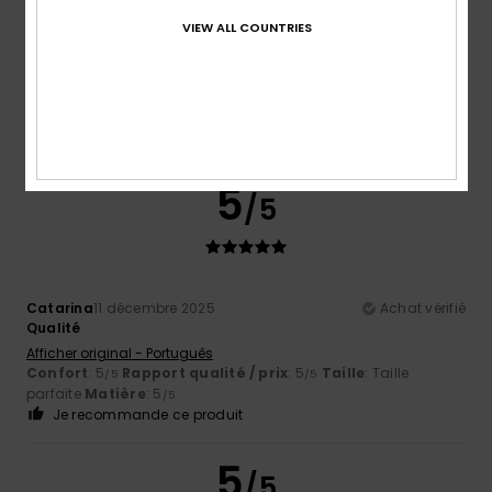
VIEW ALL COUNTRIES
Edurne
15 décembre 2025
Achat vérifié
Modèle classique et confortable
Afficher original - Castellano
Confort
: 5
Rapport qualité / prix
: 5
Taille
: Taille
/5
/5
parfaite
Coloris
: 5
/5
Je recommande ce produit
5
/5
Catarina
11 décembre 2025
Achat vérifié
Qualité
Afficher original - Português
Confort
: 5
Rapport qualité / prix
: 5
Taille
: Taille
/5
/5
parfaite
Matière
: 5
/5
Je recommande ce produit
5
/5