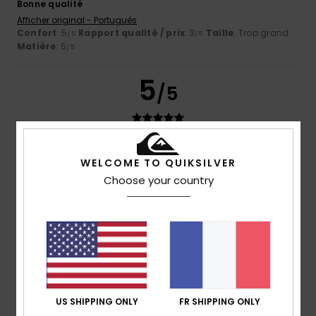
Bonne qualité
Afficher original - Português
Confort
: 5
Rapport qualité / prix
: 3
Taille
: Trop grand
/5
/5
Matière
: 5
/5
5
/5
Client anonyme vérifié
25 janvier 2026
Achat vérifié
WELCOME TO QUIKSILVER
Bonne qualité et design
Choose your country
Afficher original - Castellano
Confort
: 5
Rapport qualité / prix
: 5
Taille
: Trop grand
/5
/5
Matière
: 4
Coloris
: 5
/5
/5
Je recommande ce produit
5
/5
US SHIPPING ONLY
FR SHIPPING ONLY