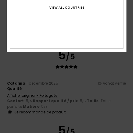
VIEW ALL COUNTRIES
Edurne
15 décembre 2025
Achat vérifié
Modèle classique et confortable
Afficher original - Castellano
Confort
: 5
Rapport qualité / prix
: 5
Taille
: Taille
/5
/5
parfaite
Coloris
: 5
/5
Je recommande ce produit
5
/5
Catarina
11 décembre 2025
Achat vérifié
Qualité
Afficher original - Português
Confort
: 5
Rapport qualité / prix
: 5
Taille
: Taille
/5
/5
parfaite
Matière
: 5
/5
Je recommande ce produit
5
/5