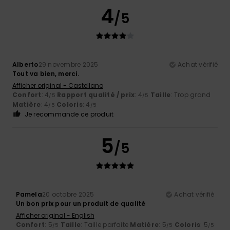
4
/5
Alberto
29 novembre 2025
Achat vérifié
Tout va bien, merci.
Afficher original - Castellano
Confort
: 4
Rapport qualité / prix
: 4
Taille
: Trop grand
/5
/5
Matière
: 4
Coloris
: 4
/5
/5
Je recommande ce produit
5
/5
Pamela
20 octobre 2025
Achat vérifié
Un bon prix pour un produit de qualité
Afficher original - English
Confort
: 5
Taille
: Taille parfaite
Matière
: 5
Coloris
: 5
/5
/5
/5