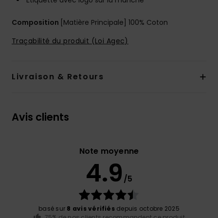
Étiquette avec logo sur la manche
Composition
[Matière Principale] 100% Coton
Traçabilité du produit (Loi Agec)
Livraison & Retours
Avis clients
Note moyenne
4.9
/5
basé sur
8 avis vérifiés
depuis octobre 2025
75% de nos clients recommandent ce produit