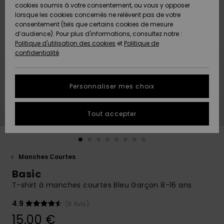
Quiksilver
A
cookies soumis à votre consentement, ou vous y opposer
Freedom
AIDE &
Découvrir
lorsque les cookies concernés ne relèvent pas de votre
CONTACT
consentement (tels que certains cookies de mesure
Nouveautés
Nouveautés
d’audience). Pour plus d'informations, consultez notre :
Protection
Politique d'utilisation des cookies
et
Politique de
des
Communauté
MAGASINS
confidentialité
données
A
A
Découvrir
Découvrir
QUIKSILVER
Guide des
APP
Personnaliser mes choix
tailles
LISTE DE
Tout accepter
SOUHAITS
Démarrez
une
conversation
pour
obtenir la
Manches Courtes
réponse la
Basic
plus rapide
à votre
T-shirt à manches courtes Bleu Garçon 8-16 ans
question.
4.9
(8 Avis)
Démarrer
une
15,00 €
conversation