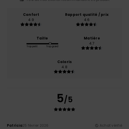
Confort
Rapport qualité / prix
4.9
4.6
Taille
Matière
4.7
Trop petit
Trop grand
Coloris
4.8
5
/5
Patrícia
25 février 2026
Achat vérifié