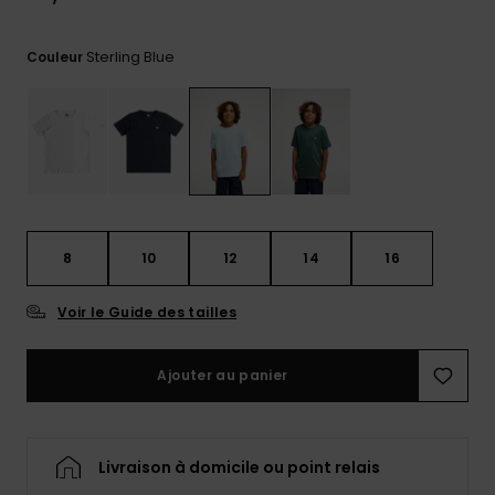
Trouvez
des
Sterling Blue
Couleur
réponses
aux
questions
les plus
fréquentes
et notre
formulaire
de
contact.
8
10
12
14
16
Consulter
la FAQ
Voir le Guide des tailles
Ajouter au panier
Livraison à domicile ou point relais