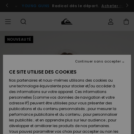
Passer
à
atuits
Se connecter / s'inscrire
YOUNG GUNS
Radical dès le départ.
Acheter maint
l'information
sur
le
produit
NOUVEAUTÉ
Accéder à
HOMME
Vêtements
Vêtements
Shop
Surf
Snow
Outlet
ma
Shop
Shop
Homme
commande
Homme
Homme
GARÇON
Continuer sans accepter
Accessoires
Accessoires
Nouveautés
Livraison
Outlet
CE SITE UTILISE DES COOKIES
FEMME
Surf
Snow
Enfant
Shop
Shop
Nos partenaires et nous-mêmes utilisons des cookies ou
Retours
Chaussures
Chaussures
A
Enfant
Enfant
une technologie équivalente pour stocker et/ou accéder à
& Tongs
& Tongs
Découvrir
SURF
des informations sur votre appareil. Ces informations
Outlet
personnelles (comme vos données de navigation et votre
Paiement
Femme
adresse IP) peuvent être utilisées pour vous présenter des
SNOW
Highlights
Snow
publications et du contenu personnalisés ; pour mesurer la
Surf
Surf
Snow
Shop
Carte
performance publicitaire et du contenu ; pour personnaliser
Femme
Cadeau
les publicités ; et en apprendre plus sur leur audience ; pour
OUTLET
développer et améliorer les produits de nos partenaires.
Communauté
Snow
Snow
Vous pouvez paramétrer vos choix pour accepter ou non les